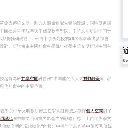
華優秀傳統文明，助力人類命運配合體的建設，同時促進國
中國社會科學院年夜學國際教導學院、中華文明研討中間于
傳承與傳播研討會”，來自十余所高校的20名專家學者參加會
致辭。研討會由中國社會科學院年夜學中華文明研討中間主
No
授起首為研
共享空間
討會作“中國龍的天人之
1對1教學
道”宗
現代社會中的主要位置。
主義學院中華文明教研部主任翁賀凱傳授深刻探
個人空間
討了
蹈場地
強中華文明傳播力影響力的戰略目標。山西年夜學文
秀傳統文明的現代轉化”的報告中探討了若何將中華優秀傳統