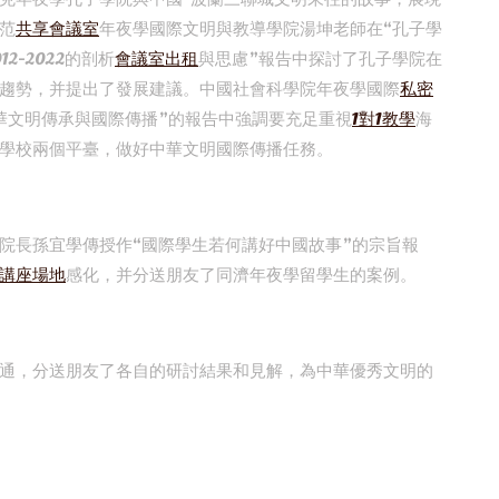
范
共享會議室
年夜學國際文明與教導學院湯坤老師在“孔子學
-2022的剖析
會議室出租
與思慮”報告中探討了孔子學院在
趨勢，并提出了發展建議。中國社會科學院年夜學國際
私密
華文明傳承與國際傳播”的報告中強調要充足重視
1對1教學
海
學校兩個平臺，做好中華文明國際傳播任務。
院長孫宜學傳授作“國際學生若何講好中國故事”的宗旨報
講座場地
感化，并分送朋友了同濟年夜學留學生的案例。
通，分送朋友了各自的研討結果和見解，為中華優秀文明的