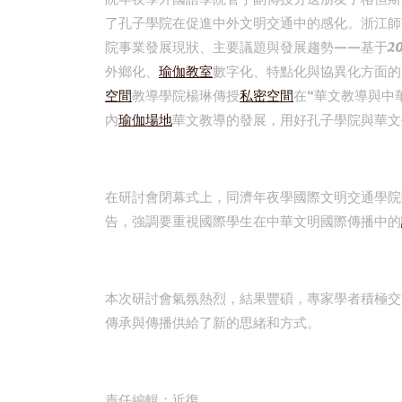
了孔子學院在促進中外文明交通中的感化。浙江師
院事業發展現狀、主要議題與發展趨勢——基于2012
外鄉化、
瑜伽教室
數字化、特點化與協異化方面的
空間
教導學院楊琳傳授
私密空間
在“華文教導與中
內
瑜伽場地
華文教導的發展，用好孔子學院與華文
在研討會閉幕式上，同濟年夜學國際文明交通學院
告，強調要重視國際學生在中華文明國際傳播中的
本次研討會氣氛熱烈，結果豐碩，專家學者積極交
傳承與傳播供給了新的思緒和方式。
責任編輯：近復