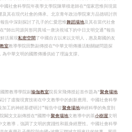
中國社會科學院年夜學文學院陳華積老師在“儒家思惟與現當
響及其在現代社會的傳承。北京青年政治學院東方品德研討所
的報告中深刻探討了孔子的仁愛思惟
舞蹈場地
及其在當代社會
在“師出同源與形同異域一唐決視域下的中日文明交通”報告
，鮮活展現
私密空間
了中國自古以來以文明人，惠及鄰國的友
教室
教導學院田艷副傳授在“中華文明傳播活動關鍵問題探
，為中華文明的國際傳播供給了理論支撐。
學國際教導學院副
瑜伽教室
院長宋飛傳授起首作題為“
聚會場地
探討了虛擬現實技術在中文教學中的創新應用。中國社會科學
級加工的神經基礎研討”報告中從
聚會場地
神經科學的角度剖
院闞文文副傳授在“國際中
聚會場地
文教導中的茶
小樹屋
文明
中文教導，強調了文明的實踐性和親身經歷性。中國社會科學
克年夜學孔子學院與中國-波蘭三聯城文明來往的故事，展現