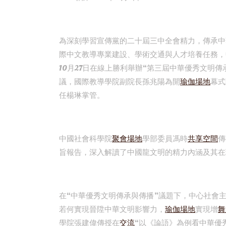
為深刻學習宣傳黨的二十屆三中全會精力，傳承中
際中文教導專業建設、學術交通與人才培養任務，
10月27日在線上勝利舉辦“第三屆中華優秀文明
議，國際教導學院副院長孫兆陽為開
瑜伽場地
幕式
任楊琳掌管。
中國社會科學院
聚會場地
學部委員馮時
共享空間
傳
旨報告，深入解讀了中國龍文明的精力內涵及其在
在“中華優秀文明傳承與傳播”議題下，中心社會
若何實現晉陞中華文明影響力，
瑜伽場地
實現增
舞
學院張建偉傳授在
交流
“以《論語》為例看中華優