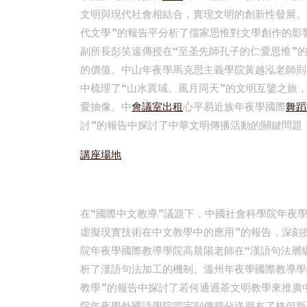
文明與現代社會相結合，實現文明的創新性發展。
代文學”的報告平分析了儒家思惟對文學創作的影
副所長彭笑遠傳授在“至圣先師孔子的仁愛思惟”
的價值。中山年夜學馬克思主義學院黃越泓老師則
中梳理了“山水異域、風月同天”的文明互鑒之旅
愛抽像。中
會議室出租
心平易近族年夜學國際
舞蹈
討”的報告中探討了中華文明傳播活動的關鍵問題
講座場地
在“國際中文教導”議題下，中國社會科學院年夜
虛擬現實技術在中文教學中的應用”的報告，深刻
院年夜學國際教導學院高晨陽老師在“漢語句法層
析了漢語句法加工的機制。溫州年夜學國際教導學
教學”的報告中探討了若何通過茶文明教學來推廣
院年夜學外國語學院管宇副傳授分送朋友了格但斯