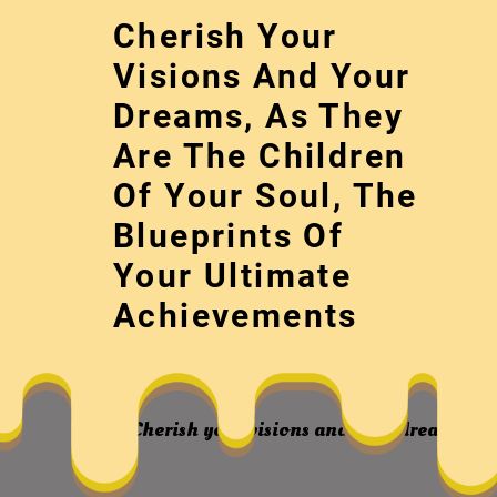
Skip
Cherish Your
to
content
Visions And Your
Dreams, As They
Are The Children
Of Your Soul, The
Blueprints Of
Your Ultimate
第三屆中華找九
Achievements
Cherish your visions and your dreams, as 
屆