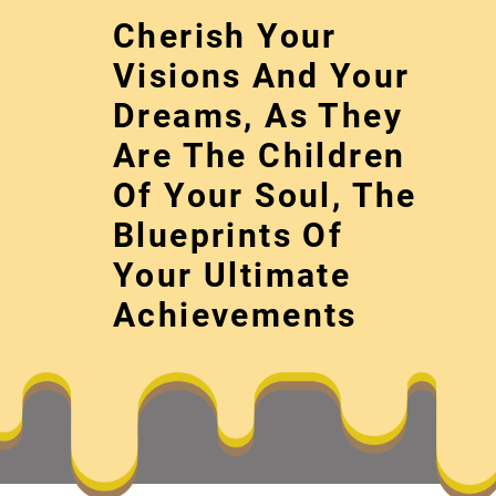
Skip
Cherish Your
to
content
Visions And Your
Dreams, As They
Are The Children
Of Your Soul, The
Blueprints Of
Your Ultimate
管士光：李白的
Achievements
Cherish your visions and your dreams, as 