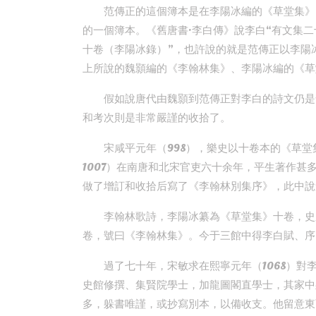
范傳正的這個簿本是在李陽冰編的《草堂集》
的一個簿本。《舊唐書·李白傳》說李白“有文集二
十卷（李陽冰錄）”，也許說的就是范傳正以李陽
上所說的魏顥編的《李翰林集》、李陽冰編的《草
假如說唐代由魏顥到范傳正對李白的詩文仍是
和考次則是非常嚴謹的收拾了。
宋咸平元年（998），樂史以十卷本的《草堂
1007）在南唐和北宋官吏六十余年，平生著作
做了增訂和收拾后寫了《李翰林別集序》，此中說
李翰林歌詩，李陽冰纂為《草堂集》十卷，史
卷，號曰《李翰林集》。今于三館中得李白賦、序
過了七十年，宋敏求在熙寧元年（1068）對李
史館修撰、集賢院學士，加龍圖閣直學士，其家中
多，躲書唯謹，或抄寫別本，以備收支。他留意東