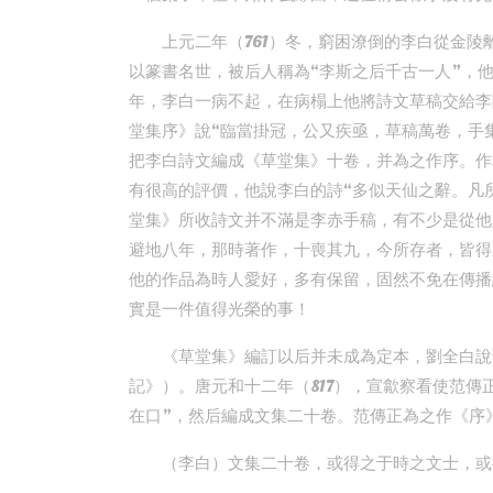
上元二年（761）冬，窮困潦倒的李白從金
以篆書名世，被后人稱為“李斯之后千古一人”，
年，李白一病不起，在病榻上他將詩文草稿交給李
堂集序》說“臨當掛冠，公又疾亟，草稿萬卷，手
把李白詩文編成《草堂集》十卷，并為之作序。作
有很高的評價，他說李白的詩“多似天仙之辭。凡
堂集》所收詩文并不滿是李赤手稿，有不少是從他
避地八年，那時著作，十喪其九，今所存者，皆得
他的作品為時人愛好，多有保留，固然不免在傳播
實是一件值得光榮的事！
《草堂集》編訂以后并未成為定本，劉全白說
記》）。唐元和十二年（817），宣歙察看使范傳
在口”，然后編成文集二十卷。范傳正為之作《序
（李白）文集二十卷，或得之于時之文士，或