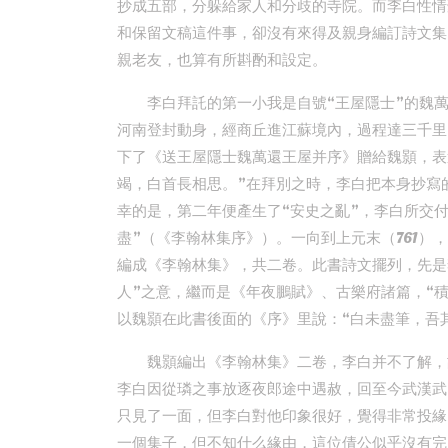
抄成五部，分躲給家人和分歧的寺院。而李白性情
和保留文稿這件事，卻沒有來得及親身編訂詩文集
親老友，也算有所斟酌和設定。
李白拜託的第一小我是自號“王屋隱士”的魏
河南登封動身，經商丘進江蘇境內，過程達三千里
下了《送王屋隱士魏萬還王屋并序》贈給魏顥，表
竭，白首長相思。”在拜別之時，李白把本身抄寫
幸的是，第二年便產生了“安史之亂”，李白所交
盡”（《李翰林集序》）。一向到上元末（761
編成《李翰林集》，共二卷。此書詩文擺列，先是
人”之意，繼而是《年夜鵬賦》、古樂府諸篇，“
以魏顥在此書後面的《序》里說：“白未盡筆，吾
魏顥編出《李翰林集》二卷，李白并不了解，
李白因從璘之事放逐夜郎途中遇赦，回至今武漢武
只見了一面，但李白對他印象很好，覺得非常投緣
一個集子，但不知什么緣由，這位倩公似乎沒有完