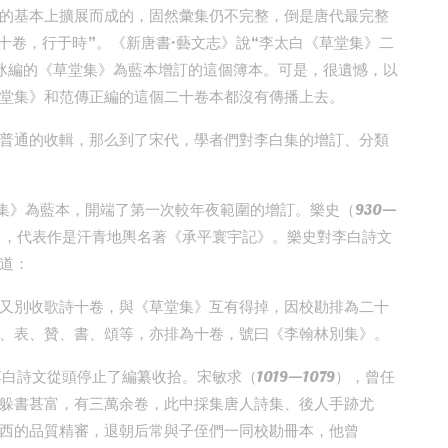
的基本上擴展而成的，固然彙集仍不完整，倒是唐代最完整
十卷，行于時”。《新唐書·藝文志》說“李太白《草堂集》二
冰編的《草堂集》為藍本增訂的這個簿本。可是，很遺憾，以
堂集》和范傳正編的這個二十卷本都沒有傳播上去。
普通的收輯，那么到了宋代，學者們對李白集的增訂、分類
集》為藍本，開端了第一次較年夜範圍的增訂。樂史（930—
甚多，代表作是汗青地輿名著《承平寰宇記》。樂史對李白詩文
道：
又別收歌詩十卷，與《草堂集》互有得掉，因校勘排為二十
、表、贊、書、頌等，亦排為十卷，號曰《李翰林別集》。
白詩文從頭停止了編纂收拾。宋敏求（1019—1079），曾任
躲書甚富，有三萬余卷，此中採集唐人詩集、後人手跡尤
西的品質精審，退朝后常與子侄們一同校勘冊本，他曾