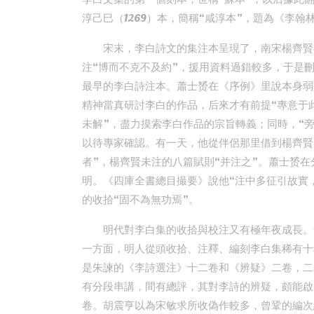
淳己巳（1269）本，簡稱“咸淳本”，題為《李翰
宋末，李白詩文的集注本呈現了，南宋楊齊賢
注“博而不克不及約”，援用資料過錯較多，于是
最早的李白詩注本。蕭士赟在《序例》里說本身弱
精神當真研討李白的作品，后來才有前提“專意于此
未解”，盡力摸索李白作品的宗旨轉義；同時，“
以待專家確認。有一天，他從伴侶那里借到楊齊賢
者”，楊齊賢未注的八篇賦則“并注之”。蕭士赟
明。《四庫全書總目撮要》說他“注中多征引故實
的收拾“固不為無功焉”。
明代對李白集的收拾與校注又有極年夜成長。
一方面，明人從頭收拾、注釋、編刻李白集稀有十
是朱諫的《李詩選注》十二卷和《辨疑》二卷，二
有分段串講，間有總評，其對李詩的辨疑，頗能啟
卷。胡震亨以為宋敏求所收偽作較多，曾鞏的編次