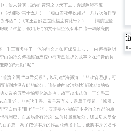
中，使人贊嘆，諸如“黃河之水天下去，奔騰到海不復
（《秋浦歌·其十五》），“燕山雪花年夜如席，片片吹落軒轅
到夜郎西”（《聞王昌齡左遷龍標遠有此寄》）……誦讀這些
服呢？試想，假如我們的文學星空沒有李白這一顆敞亮的
No
曾經一千三百多年了，他的詩文是如何保留上去，一向傳播到明
李白的詩文傳播經過歷程中有哪些波折的故事？在汗青的長
進獻的“元勳”呢？
“兼濟全國”“事君榮親”，以到達“海縣清一”的政管理想，可
而遭到放逐夜郎的處分，這使他的政治熱忱遭到無情的衝
功立業的愿看生怕要化為烏有，故而越來越偏向于文學工
我志在刪述，垂照映千春。希圣若有立，盡筆于獲麟。”據傳，
里李白借用“刪述”一詞，表達要收拾編訂本身詩文作品的愿
想得周密。白居易曾有詩說“生前貧賤應無分，逝世后文章合
八百多篇，為了確保本身的作品能傳播下往，他將本身的著作