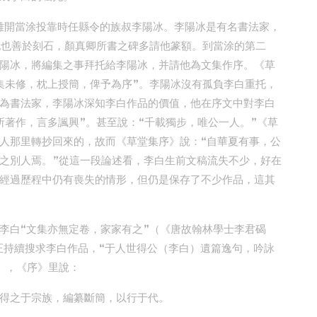
陵離開當涂投靠時任縣令的族叔李陽冰。李陽冰是有名書法家，
他也善於刻石，顏真卿所書之碑多請他篆額。到當涂的第二
陽冰，將編集之事拜托給李陽冰，并請他為文集作序。《草
集未修，枕上授簡，俾予為序”。李陽冰沒有孤負李白重托，
為書法家，李陽冰深知李白作品的價值，他在序文中對李白
所著作，言多諷興”。甚至說：“千載獨步，唯公一人。”《草
人那里轉抄回來的，故而《草堂集序》說：“自華夏有事，公
之別人焉。”從這一段論述看，李白生前文稿流失不少，好在
經過歷程中仍有喪失的情形，但仍是保存了不少作品，這其
李白“文集亦無定卷，家家有之”（《唐故翰林學士李君碣
正持續搜求李白作品，“于人世得公（李白）遺篇逸句，吟詠
》，《序》里說：
得之于宗族，編纂斷簡，以行于代。