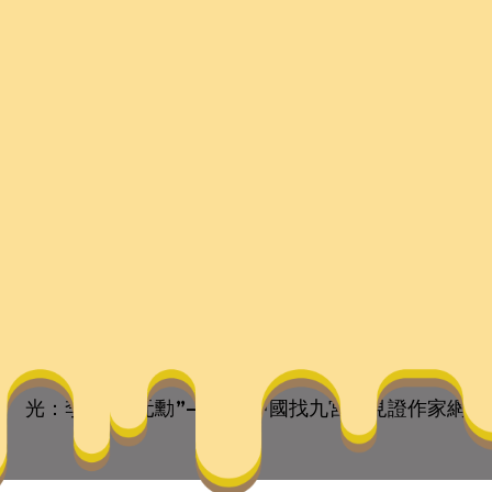
“元勳”–文史–中國找
they are the children of your soul, the blueprints of yo
光：李白的“元勳”–文史–中國找九宮格見證作家網