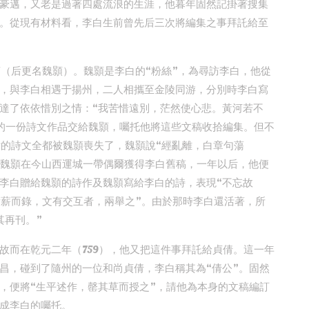
豪邁，又老是過著四處流浪的生涯，他暮年固然記掛著搜集
。從現有材料看，李白生前曾先后三次將編集之事拜託給至
萬（后更名魏顥）。魏顥是李白的“粉絲”，為尋訪李白，他從
，與李白相遇于揚州，二人相攜至金陵同游，分別時李白寫
達了依依惜別之情：“我苦惜遠別，茫然使心悲。黃河若不
的一份詩文作品交給魏顥，囑托他將這些文稿收拾編集。但不
付的詩文全都被魏顥喪失了，魏顥說“經亂離，白章句蕩
），魏顥在今山西運城一帶偶爾獲得李白舊稿，一年以后，他便
李白贈給魏顥的詩作及魏顥寫給李白的詩，表現“不忘故
積薪而錄，文有交互者，兩舉之”。由於那時李白還活著，所
其再刊。”
故而在乾元二年（759），他又把這件事拜託給貞倩。這一年
昌，碰到了隨州的一位和尚貞倩，李白稱其為“倩公”。固然
，便將“生平述作，罄其草而授之”，請他為本身的文稿編訂
成李白的囑托。