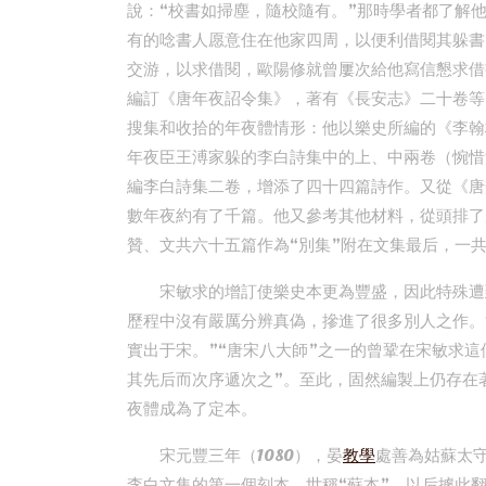
說：“校書如掃塵，隨校隨有。”那時學者都了解
有的唸書人愿意住在他家四周，以便利借閱其躲書
交游，以求借閱，歐陽修就曾屢次給他寫信懇求借
編訂《唐年夜詔令集》，著有《長安志》二十卷等
搜集和收拾的年夜體情形：他以樂史所編的《李翰
年夜臣王溥家躲的李白詩集中的上、中兩卷（惋惜
編李白詩集二卷，增添了四十四篇詩作。又從《唐
數年夜約有了千篇。他又參考其他材料，從頭排了
贊、文共六十五篇作為“別集”附在文集最后，一
宋敏求的增訂使樂史本更為豐盛，因此特殊遭
歷程中沒有嚴厲分辨真偽，摻進了很多別人之作。
實出于宋。”“唐宋八大師”之一的曾鞏在宋敏求
其先后而次序遞次之”。至此，固然編製上仍存在
夜體成為了定本。
宋元豐三年（1080），晏
教學
處善為姑蘇太
李白文集的第一個刻本，世稱“蘇本”，以后據此