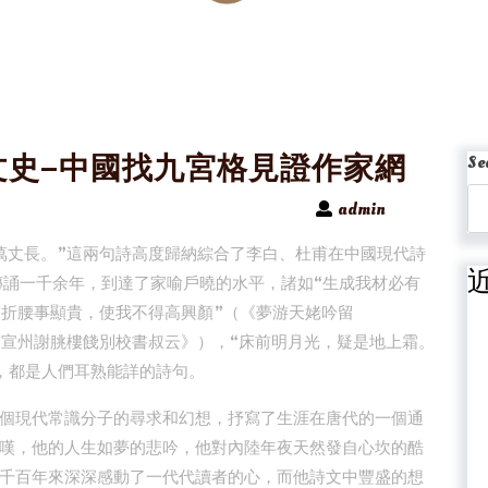
文史–中國找九宮格見證作家網
Se
admin
萬丈長。”這兩句詩高度歸納綜合了李白、杜甫在中國現代詩
傳誦一千余年，到達了家喻戶曉的水平，諸如“生成我材必有
眉折腰事顯貴，使我不得高興顏”（《夢游天姥吟留
《宣州謝朓樓餞別校書叔云》），“床前明月光，疑是地上霜。
，都是人們耳熟能詳的詩句。
個現代常識分子的尋求和幻想，抒寫了生涯在唐代的一個通
嘆，他的人生如夢的悲吟，他對內陸年夜天然發自心坎的酷
千百年來深深感動了一代代讀者的心，而他詩文中豐盛的想