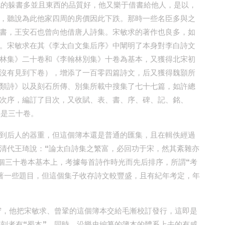
他的躲書多並且東西的品質好，他又樂于借書給他人，是以，
，聽說為此他家四周的房價因此下跌。那時一些名臣多與之
書，王安石也曾向他借唐人詩集。宋敏求的著作也良多，如
。宋敏求在其《李太白文集后序》中闡明了本身對李白詩文
林集》二十卷和《李翰林別集》十卷為基本，又獲得北宋初
沒有見到下卷），增添了一百零四篇詩文，后又獲得魏顥所
類詩》以及刻石所傳、別集所載中搜集了七十七篇，如許總
次序，編訂了目次，又收賦、表、書、序、碑、記、銘、
共是三十卷。
到后人的器重，但這個簿本還是普通的匯集，且在輯佚經過
清代王琦說：“論太白詩集之繁富，必回功于宋，然其紊雜亦
這個三十卷本基本上，考據每首詩作時光而先后排序，所謂“考
著一些題目，但這個集子收存詩文較豐盛，且有紀年考定，年
守，他把宋敏求、曾鞏的這個簿本交給毛漸校訂發行，這即是
翻刻者有“蜀本”。同時，沿樂史編纂的簿本的體系上去的有咸