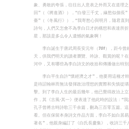
象、勇敢的夸張，往往出人意表之外而又在道理之
回”（《將進酒》），“白發三千丈，緣愁似個長”
臺”（《冬風行》），“我寄愁心與明月，隨君直
詩句，人們又怎會不為李白日才的構想和表達所折
星，那該是多么令人遺憾的氣象啊！
李白誕生于唐武周長安元年（701），距今
天，供我們明天的讀者瀏覽、吟詠、觀賞的呢？在
河中，又有哪些為李白詩文的收拾和傳播做出特別
李白平生自許“懷經濟之才”，他要用這種才幹
是待詔翰林而無法發揮政治理想的實際和失慎從璘
擊。到了李白人生的最后幾年，他已覺得政治上立
作，其《古風·其一》便表達了他此時的設法：“
孔子曾將古時詩歌三千余篇，刪為三百零五篇。這
看。但在保留本身詩文作品方面，李白不如白居易
著名”，他親身編訂了《白氏長慶集》，收詩三千