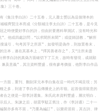
林集》三十卷。
有《集注李白詩》二十五卷，元人蕭士赟以為這個簿本的
刪補楊齊賢注本而成《分類補注李太白詩》二十五卷，是今見
冠之時便愛好李白的詩，但由於要應科舉測試，沒有時光和
”。他或四處訪問，“以求聞所未聞”；或從師請教，“解所
旁搜遠引，句考其字之所原”，如發明是偽作，則放置卷末，
的注本，遂在其基本上，“擇其善者存之”，又“注所未盡
在分辨李白詩的真偽方面確切下了工夫，故時有發現，成就顯
，兼及意義”，其注資料豐盛，很有參考價值，他對李白作品
一方面，重刊、翻刻宋元本李白集在這一時代不竭呈現；另
種之多，到達了李白作品傳播史上的岑嶺。起首值得留意的
者合之便是一部李詩選集。朱氏此本資料豐盛，層次明白，
示后人。朱諫之后，胡震亨駁正舊注，作《李詩通》二十一
編製亦多有不當，“乃重為編訂”，以樂府居前，其古詩、律