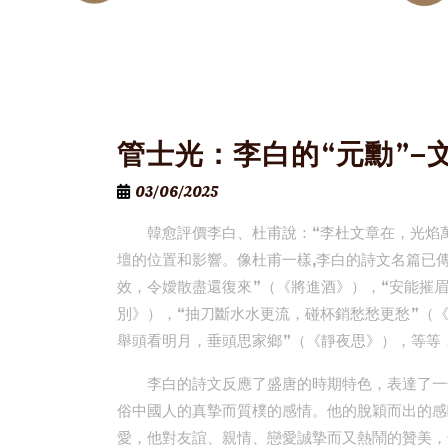
管士光：李白的“元勳”–
03/06/2025
韓愈評價李白、杜甫說：“李杜文章在，光焰
壇的位置和影響。像杜甫一樣,李白的詩文名篇已
效，令嬡散盡還復來”（《將進酒》），“安能摧
別》），“抽刀斷水水更流，碰杯銷愁愁更愁”（
舉頭看明月，垂頭思家鄉”（《靜夜思》），等等
李白的詩文反應了盛唐的時期特色，表達了一
俗中國人的真摯而質樸的感情。他的脫穎而出的感
愛，他對友誼、親情、戀愛誠摯而又熱鬧的贊美，