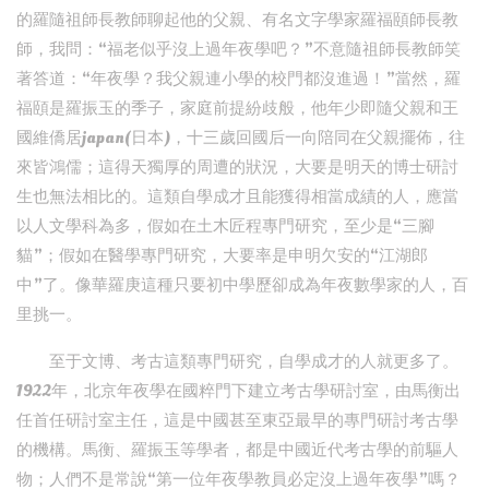
的羅隨祖師長教師聊起他的父親、有名文字學家羅福頤師長教
師，我問：“福老似乎沒上過年夜學吧？”不意隨祖師長教師笑
著答道：“年夜學？我父親連小學的校門都沒進過！”當然，羅
福頤是羅振玉的季子，家庭前提紛歧般，他年少即隨父親和王
國維僑居japan(日本)，十三歲回國后一向陪同在父親擺佈，往
來皆鴻儒；這得天獨厚的周遭的狀況，大要是明天的博士研討
生也無法相比的。這類自學成才且能獲得相當成績的人，應當
以人文學科為多，假如在土木匠程專門研究，至少是“三腳
貓”；假如在醫學專門研究，大要率是申明欠安的“江湖郎
中”了。像華羅庚這種只要初中學歷卻成為年夜數學家的人，百
里挑一。
至于文博、考古這類專門研究，自學成才的人就更多了。
1922年，北京年夜學在國粹門下建立考古學研討室，由馬衡出
任首任研討室主任，這是中國甚至東亞最早的專門研討考古學
的機構。馬衡、羅振玉等學者，都是中國近代考古學的前驅人
物；人們不是常說“第一位年夜學教員必定沒上過年夜學”嗎？