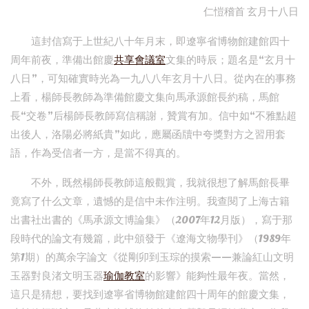
仁愷稽首 玄月十八日
這封信寫于上世紀八十年月末，即遼寧省博物館建館四十
周年前夜，準備出館慶
共享會議室
文集的時辰；題名是“玄月十
八日”，可知確實時光為一九八八年玄月十八日。從內在的事務
上看，楊師長教師為準備館慶文集向馬承源館長約稿，馬館
長“交卷”后楊師長教師寫信稱謝，贊賞有加。信中如“不雅點超
出後人，洛陽必將紙貴”如此，應屬函牘中夸獎對方之習用套
語，作為受信者一方，是當不得真的。
不外，既然楊師長教師這般觀賞，我就很想了解馬館長畢
竟寫了什么文章，遺憾的是信中未作注明。我查閱了上海古籍
出書社出書的《馬承源文博論集》（2007年12月版），寫于那
段時代的論文有幾篇，此中頒發于《遼海文物學刊》（1989年
第1期）的萬余字論文《從剛卯到玉琮的摸索——兼論紅山文明
玉器對良渚文明玉器
瑜伽教室
的影響》能夠性最年夜。當然，
這只是猜想，要找到遼寧省博物館建館四十周年的館慶文集，