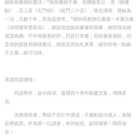
楊師長教師的書法：“師長教師于書，初嗜蘇長公，喜《西樓
帖》，后上及《石門頌》《龍門二十品》，復合漢碑、晉帖為
一冶，凡數十年，所造益雄奇。”楊師長教師出書過一本書法集
《沐雨樓筆墨留真》，聽說他也能寫篆書和隸書，惋惜我未能
賞讀為憾。不外他最善於的，仍是行草書；寫得最美麗的，仍
是他的題跋和函牘書法，就從這頁短札來看，確切存有一點蘇
字之風，頗可玩味。
承源同道擺佈：
拜讀尊作，啟示殊深。遼博四十周年館慶文集，增輝多
矣。
尤難堪得者，尊稿于百忙中撰成，不雅點超出後人，洛陽
必將紙貴。作為第一位讀者，幸何如也。顓頌著祺！闔府迪
吉！