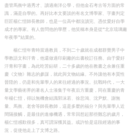
盡管馬衡中過秀才、讀過南洋公學，但他金石考古等方面的常
識，滿是自學的。再好比本文要談的有名文博學家、字畫判定
巨匠楊仁愷師長教師，也是一位高中都沒讀完、憑仗愛好自學
成才的專家。有人曾問他的學歷，他笑稱本身是從“北京琉璃廠
年夜學”結業的。
楊仁愷年青時當過教員，不到二十歲就在成都群覺男子中
學教語文和汗青，他還做過印刷廠的出書校訂任務。由于愛好
汗青和字畫，為此吃苦鉆研，二十多歲的他在教書之余兼任重
慶《文物》雜志的參謀，就此與文物結緣。不外讓他有本質性
晉陞的，仍是和先輩學人的來往經過的事況。抗戰時代，一大
量文學藝術界的著名人士湊集于年夜后方重慶，同在重慶的青
年楊仁愷，得以無機會結識郭沫若、徐悲鴻、沈尹默、謝無
量、馬衡、老舍等師長教師，這是多麼的福分？與先輩學人近
間隔接觸，是最佳的進修機遇，常常回想起那些難忘的歲月，
楊仁愷感歎很多，真可謂深獲其益。或許恰是這段經過的事
況，促使他走上了文博之路。