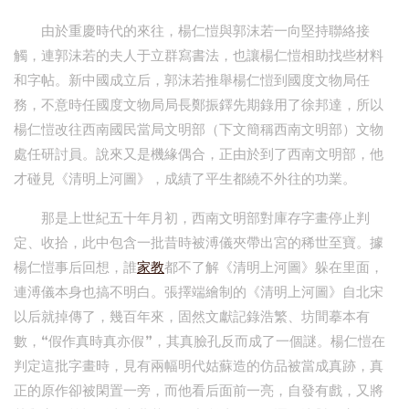
由於重慶時代的來往，楊仁愷與郭沫若一向堅持聯絡接
觸，連郭沫若的夫人于立群寫書法，也讓楊仁愷相助找些材料
和字帖。新中國成立后，郭沫若推舉楊仁愷到國度文物局任
務，不意時任國度文物局局長鄭振鐸先期錄用了徐邦達，所以
楊仁愷改往西南國民當局文明部（下文簡稱西南文明部）文物
處任研討員。說來又是機緣偶合，正由於到了西南文明部，他
才碰見《清明上河圖》，成績了平生都繞不外往的功業。
那是上世紀五十年月初，西南文明部對庫存字畫停止判
定、收拾，此中包含一批昔時被溥儀夾帶出宮的稀世至寶。據
楊仁愷事后回想，誰
家教
都不了解《清明上河圖》躲在里面，
連溥儀本身也搞不明白。張擇端繪制的《清明上河圖》自北宋
以后就掉傳了，幾百年來，固然文獻記錄浩繁、坊間摹本有
數，“假作真時真亦假”，其真臉孔反而成了一個謎。楊仁愷在
判定這批字畫時，見有兩幅明代姑蘇造的仿品被當成真跡，真
正的原作卻被閑置一旁，而他看后面前一亮，自發有戲，又將