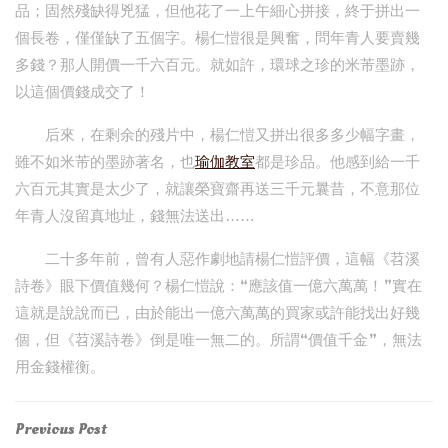
品；固然殘缺得兇猛，但他花了一上午細心拼接，終于拼出一
個長卷，僅僅缺了五個字。楊仁愷很是興奮，問年青人要賣幾
多錢？那人開價一千六百元。就如許，環球之珍的米芾墨跡，
以這個價錢成交了！
后來，在剩余的殘片中，楊仁愷又拼出很多多少幅字畫，
雖不如米芾的墨跡著名，也
瑜伽教室
都是珍品。他感到給一千
六百元其實是太少了，就讓榮寶齋再送三千元曩昔，不意那位
年青人沒留真地址，錢無法送出……
二十多年前，曾有人惡作劇地請楊仁愷評價，這幅《苕溪
詩卷》眼下價值幾何？楊仁愷說：“應該值一億六萬萬！”實在
這就是說說而已，由於能出一億六萬萬的買家或許能找出好幾
個，但《苕溪詩卷》倒是唯一無二的。所謂“價值千金”，無法
用金錢權衡。
Post
Previous
Previous Post