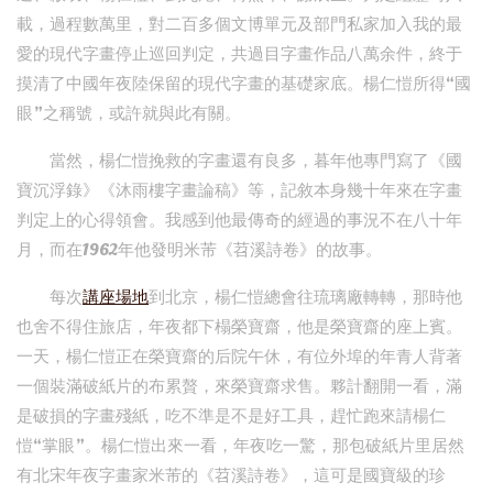
載，過程數萬里，對二百多個文博單元及部門私家加入我的最
愛的現代字畫停止巡回判定，共過目字畫作品八萬余件，終于
摸清了中國年夜陸保留的現代字畫的基礎家底。楊仁愷所得“國
眼”之稱號，或許就與此有關。
當然，楊仁愷挽救的字畫還有良多，暮年他專門寫了《國
寶沉浮錄》《沐雨樓字畫論稿》等，記敘本身幾十年來在字畫
判定上的心得領會。我感到他最傳奇的經過的事況不在八十年
月，而在1962年他發明米芾《苕溪詩卷》的故事。
每次
講座場地
到北京，楊仁愷總會往琉璃廠轉轉，那時他
也舍不得住旅店，年夜都下榻榮寶齋，他是榮寶齋的座上賓。
一天，楊仁愷正在榮寶齋的后院午休，有位外埠的年青人背著
一個裝滿破紙片的布累贅，來榮寶齋求售。夥計翻開一看，滿
是破損的字畫殘紙，吃不準是不是好工具，趕忙跑來請楊仁
愷“掌眼”。楊仁愷出來一看，年夜吃一驚，那包破紙片里居然
有北宋年夜字畫家米芾的《苕溪詩卷》，這可是國寶級的珍