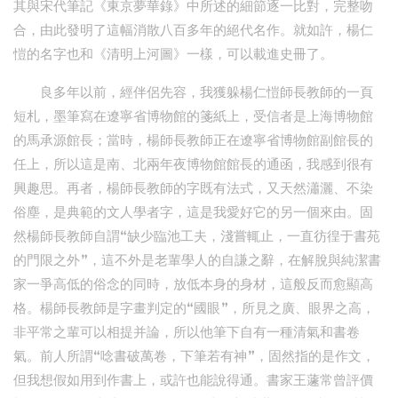
其與宋代筆記《東京夢華錄》中所述的細節逐一比對，完整吻
合，由此發明了這幅消散八百多年的絕代名作。就如許，楊仁
愷的名字也和《清明上河圖》一樣，可以載進史冊了。
良多年以前，經伴侶先容，我獲躲楊仁愷師長教師的一頁
短札，墨筆寫在遼寧省博物館的箋紙上，受信者是上海博物館
的馬承源館長；當時，楊師長教師正在遼寧省博物館副館長的
任上，所以這是南、北兩年夜博物館館長的通函，我感到很有
興趣思。再者，楊師長教師的字既有法式，又天然瀟灑、不染
俗塵，是典範的文人學者字，這是我愛好它的另一個來由。固
然楊師長教師自謂“缺少臨池工夫，淺嘗輒止，一直彷徨于書苑
的門限之外”，這不外是老輩學人的自謙之辭，在解脫與純潔書
家一爭高低的俗念的同時，放低本身的身材，這般反而愈顯高
格。楊師長教師是字畫判定的“國眼”，所見之廣、眼界之高，
非平常之輩可以相提并論，所以他筆下自有一種清氣和書卷
氣。前人所謂“唸書破萬卷，下筆若有神”，固然指的是作文，
但我想假如用到作書上，或許也能說得通。書家王蘧常曾評價