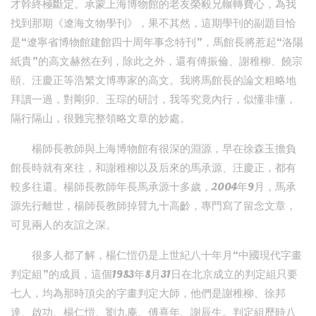
才幹終極斷定。承蒙上海博物館的老友榮毅兄輾轉費心，為我
找到那期《遼海文物學刊》，果不其然，這期學刊的副題目恰
是“遼寧省博物館建館四十周年事念特刊”，馬館長將惹起“洛陽
紙貴”的高文赫然在列，除此之外，還有傅振倫、謝稚柳、饒宗
頤、汪慶正等浩繁文博專家的高文。我將馬館長的論文粗略地
拜讀一過，對剛卯、玉琮的研討，我等究竟內行，似懂非懂，
隔行隔山，很難完整領略文章的妙處。
楊師長教師與上海博物館有很深的淵源，早在徐森玉擔負
館長時就有來往，和謝稚柳以及后來的馬承源、汪慶正，都有
較多往還。楊師長教師年長馬承源十多歲，2004年9月，馬承
源先行離世，楊師長教師掉臂九十高齡，專門寫了留念文章，
可見兩人的友誼之深。
很多人都了解，楊仁愷仍是上世紀八十年月“中國現代字畫
判定組”的成員，這個1983年8月31日在北京成立的判定組只要
七人，均為那時頂尖的字畫判定大師，他們是謝稚柳、徐邦
達、啟功、楊仁愷、劉九庵、傅熹年、謝辰生。判定組歷時八