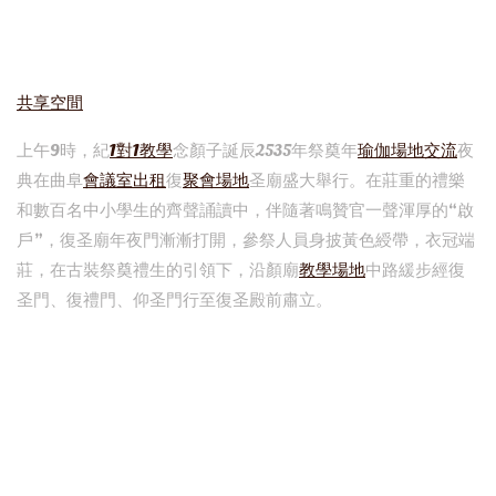
共享空間
上午9時，紀
1對1教學
念顏子誕辰2535年祭奠年
瑜伽場地
交流
夜
典在曲阜
會議室出租
復
聚會場地
圣廟盛大舉行。在莊重的禮樂
和數百名中小學生的齊聲誦讀中，伴隨著鳴贊官一聲渾厚的“啟
戶”，復圣廟年夜門漸漸打開，參祭人員身披黃色綬帶，衣冠端
莊，在古裝祭奠禮生的引領下，沿顏廟
教學場地
中路緩步經復
圣門、復禮門、仰圣門行至復圣殿前肅立。