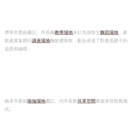
濟寧市委副書記、市長梅
教學場地
永紅恭讀祭文
舞蹈場地
，參
祭嘉賓集體行
講座場地
鞠躬禮致祭，配合表達了對復圣顏子的
追思和緬懷。
曲阜市委副
瑜伽場地
書記、代市長劉
共享空間
東波掌管祭奠儀
式。