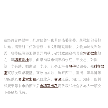
在樂舞告祭聲中，列席祭奠年夜典的省委常委、統戰部部長顏
世元，省臺辦主任張雪燕，省文明廳副廳長、文物局局長謝治
秀，省委統戰部巡視員亓同秋，省財政廳巡視員龐
舞蹈教室
敦
之，濟
講座場地
寧、曲阜兩級市領導梅永紅、王次忠、張開
朗，李長勝、劉東波、李玲、孔令玉等各
教學
級領導、嘉
1對1教
學
賓順次敬獻花籃。來改過加坡、馬來西亞、臺灣、噴鼻港等
地區以及
會議室出租
來自北京、
交流
江蘇、湖北、湖南、四川
和廣東等省市的顏子后
會議室出租
裔代表和社會各界人士順次
下臺敬獻花籃。