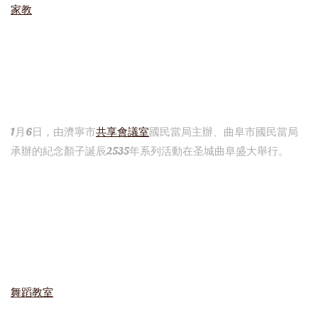
家教
1月6日，由濟寧市
共享會議室
國民當局主辦、曲阜市國民當局
承辦的紀念顏子誕辰2535年系列活動在圣城曲阜盛大舉行。
舞蹈教室