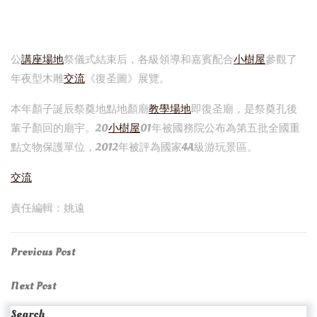
公
講座場地
祭儀式結束后，各級領導和嘉賓配合
小樹屋
參觀了
年夜型木雕
交流
《復圣圖》展覽。
本年顏子誕辰祭奠地點地顏廟
教學場地
即復圣廟，是祭奠孔後
輩子顏回的廟宇。20
小樹屋
01年被國務院公布為第五批全國重
點文物保護單位，2012年被評為國家4A級游玩景區。
交流
責任編輯：姚遠
Post
Previous
Previous Post
Post
navigation
Next
Next Post
Post
Search