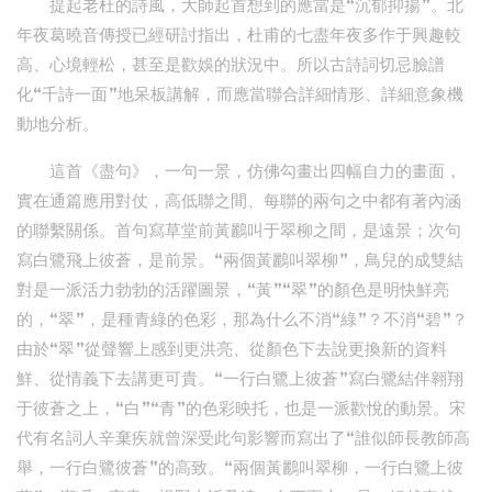
提起老杜的詩風，大師起首想到的應當是“沉郁抑揚”。北
年夜葛曉音傳授已經研討指出，杜甫的七盡年夜多作于興趣較
高、心境輕松，甚至是歡娛的狀況中。所以古詩詞切忌臉譜
化“千詩一面”地呆板講解，而應當聯合詳細情形、詳細意象機
動地分析。
這首《盡句》，一句一景，仿佛勾畫出四幅自力的畫面，
實在通篇應用對仗，高低聯之間、每聯的兩句之中都有著內涵
的聯繫關係。首句寫草堂前黃鸝叫于翠柳之間，是遠景；次句
寫白鷺飛上彼蒼，是前景。“兩個黃鸝叫翠柳”，鳥兒的成雙結
對是一派活力勃勃的活躍圖景，“黃”“翠”的顏色是明快鮮亮
的，“翠”，是種青綠的色彩，那為什么不消“綠”？不消“碧”？
由於“翠”從聲響上感到更洪亮、從顏色下去說更換新的資料
鮮、從情義下去講更可貴。“一行白鷺上彼蒼”寫白鷺結伴翱翔
于彼蒼之上，“白”“青”的色彩映托，也是一派歡悅的動景。宋
代有名詞人辛棄疾就曾深受此句影響而寫出了“誰似師長教師高
舉，一行白鷺彼蒼”的高致。“兩個黃鸝叫翠柳，一行白鷺上彼