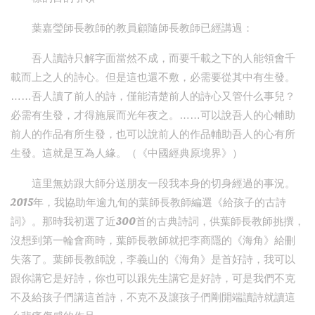
葉嘉瑩師長教師的教員顧隨師長教師已經講過：
吾人讀詩只解字面當然不成，而要千載之下的人能領會千
載而上之人的詩心。但是這也還不敷，必需要從其中有生發。
……吾人讀了前人的詩，僅能清楚前人的詩心又管什么事兒？
必需有生發，才得施展而光年夜之。……可以說吾人的心輔助
前人的作品有所生發，也可以說前人的作品輔助吾人的心有所
生發。這就是互為人緣。（《中國經典原境界》）
這里無妨跟大師分送朋友一段我本身的切身經過的事況。
2015年，我協助年逾九旬的葉師長教師編選《給孩子的古詩
詞》。那時我初選了近300首的古典詩詞，供葉師長教師挑撰，
沒想到第一輪會商時，葉師長教師就把李商隱的《海角》給刪
失落了。葉師長教師說，李義山的《海角》是首好詩，我可以
跟你講它是好詩，你也可以跟先生講它是好詩，可是我們不克
不及給孩子們講這首詩，不克不及讓孩子們剛開端讀詩就讀這