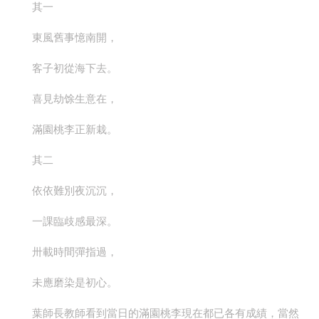
其一
東風舊事憶南開，
客子初從海下去。
喜見劫馀生意在，
滿園桃李正新栽。
其二
依依難別夜沉沉，
一課臨歧感最深。
卅載時間彈指過，
未應磨染是初心。
葉師長教師看到當日的滿園桃李現在都已各有成績，當然