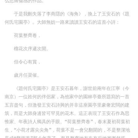
么悲痛傷感的作品。
于是我刪失落了李商隱的《海角》，換上了王安石的《題
何氏宅園亭》。大師無妨一路來讀讀王安石的這首小詩：
荷葉整齊卷，
榴花次序遞次開。
但令心有賞，
歲月任渠催。
《題何氏宅園亭》是王安石暮年，謝世前兩年在江寧（今
南京）一位姓何的伴侶家，為他家中的園林亭臺所題寫的一首
五言盡句，但激發王安石詩興的并非這座園亭里豪奢宏闊的建
筑，而是大師身邊皆可罕見的花木。這正表現了王安石作為思
惟家、年夜詩人獨具的手眼。“荷葉整齊卷”，春末夏初荷葉初
生，“小荷才露尖尖角”，荷葉不是一會兒翻開的，不是整潔地