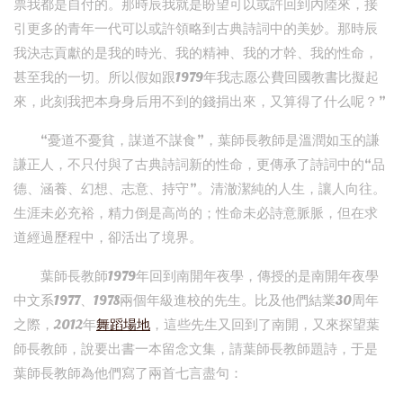
票我都是自付的。那時辰我就是盼望可以或許回到內陸來，接
引更多的青年一代可以或許領略到古典詩詞中的美妙。那時辰
我決志貢獻的是我的時光、我的精神、我的才幹、我的性命，
甚至我的一切。所以假如跟1979年我志愿公費回國教書比擬起
來，此刻我把本身身后用不到的錢捐出來，又算得了什么呢？”
“憂道不憂貧，謀道不謀食”，葉師長教師是溫潤如玉的謙
謙正人，不只付與了古典詩詞新的性命，更傳承了詩詞中的“品
德、涵養、幻想、志意、持守”。清澈潔純的人生，讓人向往。
生涯未必充裕，精力倒是高尚的；性命未必詩意脈脈，但在求
道經過歷程中，卻活出了境界。
葉師長教師1979年回到南開年夜學，傳授的是南開年夜學
中文系1977、1978兩個年級進校的先生。比及他們結業30周年
之際，2012年
舞蹈場地
，這些先生又回到了南開，又來探望葉
師長教師，說要出書一本留念文集，請葉師長教師題詩，于是
葉師長教師為他們寫了兩首七言盡句：