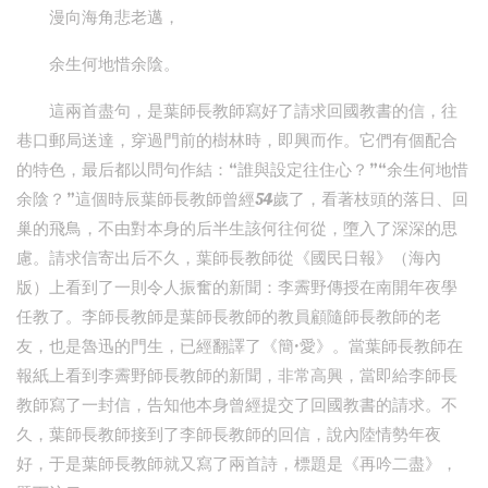
漫向海角悲老邁，
余生何地惜余陰。
這兩首盡句，是葉師長教師寫好了請求回國教書的信，往
巷口郵局送達，穿過門前的樹林時，即興而作。它們有個配合
的特色，最后都以問句作結：“誰與設定往住心？”“余生何地惜
余陰？”這個時辰葉師長教師曾經54歲了，看著枝頭的落日、回
巢的飛鳥，不由對本身的后半生該何往何從，墮入了深深的思
慮。請求信寄出后不久，葉師長教師從《國民日報》（海內
版）上看到了一則令人振奮的新聞：李霽野傳授在南開年夜學
任教了。李師長教師是葉師長教師的教員顧隨師長教師的老
友，也是魯迅的門生，已經翻譯了《簡·愛》。當葉師長教師在
報紙上看到李霽野師長教師的新聞，非常高興，當即給李師長
教師寫了一封信，告知他本身曾經提交了回國教書的請求。不
久，葉師長教師接到了李師長教師的回信，說內陸情勢年夜
好，于是葉師長教師就又寫了兩首詩，標題是《再吟二盡》，