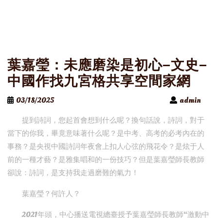
葉嘉瑩：未應磨染是初心–文史–
中國作找九宮格共享空間家網
03/18/2025
admin
提到詩詞，您起首會想到什么呢？換句話說，詩詞，對于
當下的你我，畢竟意味著什么呢？是中考、高考的必考內在的
事務？是央視中國詩詞年夜會上扣人心弦的飛花令？是炫于人
前的一種才藝？是雅集唱和的一份技巧？但是葉嘉瑩師長教師
卻說：詩詞，是支持我走過磨難的氣力！
葉嘉瑩？何許人？
2021年頭，中心播送電視總臺授予葉嘉瑩師長教師“激動中