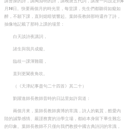
講曹操的詩，講陶淵明的詩，講晚唐五代詞，講座一向設定到6
月14日。快要兩個月的時光里，每堂課，先生們都聽得如癡如
醉，不願下課，直到熄暗號響起。葉師長教師那時還作了詩，
抽像地記載了那時上課的場景：
白天談詩夜講詞，
諸生與我共成癡。
臨歧一課渾難罷，
直到更闌夜角吹。
（《天津紀事盡句二十四首》其二十）
劉躍進師長教師昔時的日誌里如許寫道：
兩個月來，葉師長教師廣博的常識，詩人的氣質，酷愛內
陸的誠摯感情、嚴謹務實的治學立場，都給本身留下畢生難忘
的印象。葉師長教師不只僅向我們教授中國古典詩詞的常識，