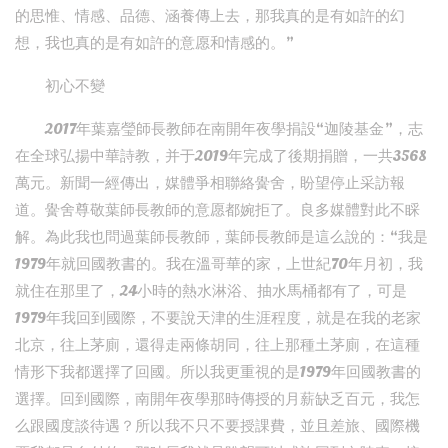
的思惟、情感、品德、涵養傳上去，那我真的是有如許的幻
想，我也真的是有如許的意愿和情感的。”
初心不變
2017年葉嘉瑩師長教師在南開年夜學捐設“迦陵基金”，志
在全球弘揚中華詩教，并于2019年完成了後期捐贈，一共3568
萬元。新聞一經傳出，媒體爭相聯絡黌舍，盼望停止采訪報
道。黌舍尊敬葉師長教師的意愿都婉拒了。良多媒體對此不睬
解。為此我也問過葉師長教師，葉師長教師是這么說的：“我是
1979年就回國教書的。我在溫哥華的家，上世紀70年月初，我
就住在那里了，24小時的熱水淋浴、抽水馬桶都有了，可是
1979年我回到國際，不要說天津的生涯程度，就是在我的老家
北京，往上茅廁，還得走兩條胡同，往上那種土茅廁，在這種
情形下我都選擇了回國。所以我更重視的是1979年回國教書的
選擇。回到國際，南開年夜學那時傳授的月薪缺乏百元，我怎
么跟國度談待遇？所以我不只不要授課費，並且差旅、國際機