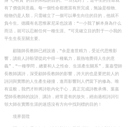
身“心有賞”的目的和標的目的。一旦找到了，這平生的性命就
有了價值與意義。每一個性命都應當有所完成，無論是植物、
植物仍是人類，只需確立了一個可以畢生向往的目的，他就不
負今生。德國有名思惟家尼采也說過：“一小我了解本身為什么
而活，就可以忍耐任何一種生涯。”可見確立目的對于一小我的
平生生長至關主要。
顧隨師長教師已經說過，“余是進世精力，受近代思惟影
響，讀前人詩盼望從此中得一種氣力，親熱地覺得人生的意
義”，“一種學問，總要和人之性命、生涯產生關系”，葉嘉瑩師
長教師講詩，深受顧師長教師的影響，誇大的也是要把前人的
詩詞與實際的人生產生碰撞，進而影響到人們當下的修為。唯
有這般，我們才幹將詩歌內化于心，真正完成詩教承傳。葉嘉
瑩師長教師的說詩、講詩，經常是有的放矢，經由過程詩詞引
領大師在實際生涯的迷惑沒有方向中找到標的目的！
境界晉陞