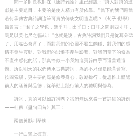
聞一多師長教師在《唐詩雜論》里已經說：“詩人對詩的進
獻是主要題目，主要的是使人精力有所依靠。”當下的我們應當
若何承傳古典詩詞這筆可貴的傳統文明遺產呢？《荀子·勸學》
篇曾言：“君子之學也，進乎耳，出乎口；口耳之間則四寸耳，
曷足以美七尺之軀哉！”也就是說，古典詩詞我們只是從耳朵聽
了、用嘴巴會背了，而對我們的心靈不發生觸碰、對我們的感
情不發生震動、對我們的思惟不產生影響、對我們當下的修為
不產生感化的話，那真恰似一小我如進寶躲白手而還普通遺
憾。所以明天的我們傳承古典詩詞，為的不只僅是能背會寫、
按圖索驥，更主要的應是修養身心，敦勵操行，從思惟上體認
前人的涵養與品德，從舉動上踐行前人的聰明與修為。
詩詞，真的可以如許講嗎？我們無妨來看一首詳細的詩例
——杜甫《盡句四首》其三：
兩個黃鸝叫翠柳，
一行白鷺上彼蒼。