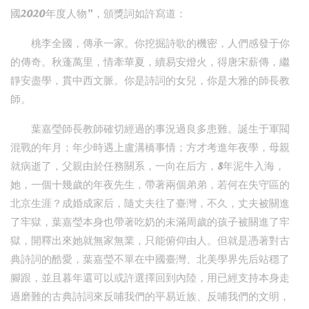
國2020年度人物”，頒獎詞如許寫道：
桃李全國，傳承一家。你挖掘詩歌的機密，人們感發于你
的傳奇。秋蓬萬里，情牽華夏，續易安燈火，得唐宋薪傳，繼
靜安盡學，貫中西文脈。你是詩詞的女兒，你是大雅的師長教
師。
葉嘉瑩師長教師確切經過的事況過良多患難。誕生于軍閥
混戰的年月；年少時遇上盧溝橋事情；方才考進年夜學，母親
就病逝了，父親由於任務關系，一向在后方，8年泥牛入海，
她，一個十幾歲的年夜先生，帶著兩個弟弟，若何在失守區的
北京生涯？成婚成家后，隨丈夫往了臺灣，不久，丈夫被關進
了牢獄，葉嘉瑩本身也帶著吃奶的未滿周歲的孩子被關進了牢
獄，開釋出來她就無家無業，只能俯仰由人。但就是憑著對古
典詩詞的酷愛，葉嘉瑩不單在中國臺灣、北美學界先后站穩了
腳跟，並且暮年還可以或許選擇回到內陸，用已經支持本身走
過磨難的古典詩詞來反哺我們的平易近族、反哺我們的文明，