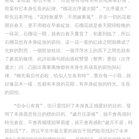
長成“擎雨蓋”那么年夜了，而是整齊地有先有后地漸漸舒張，
荷葉有它本身生長的紀律。“榴花次序遞次開”，“次序遞次”，
即先后有序地，“花時無遲早，不用嫁東風”，并非一切的花都
開在春天，更不用都在早春綻放。石榴花就是春天開得較晚的
一蒔花，石榴花一開，就表白春天曩昔了，初夏到臨了，所以
石榴花也有本身綻放的節拍。這一花一葉的紅綠之間就構成了
光鮮的對照，一個怒放枝頭、一個浮萍水上的高下之間也就有
了參差的條理。此詩前兩句經由過程雙聲（整齊）疊韻（次序
遞次）詞，凸顯出萬事萬物都有本身生長成長的節拍與紀
律。“梅先菊后何必較，恰似人生各有時”，實在每一小我，就
好像花木一樣，也都有本身的花期，有本身綻放的時光、生長
的節拍。
“但令心有賞”，但只需找到了本身真正感愛好的目的，發
明了本身愿意投注的標的目的。“歲月任渠催”，就不會再感到
時光倉促、不會再慨嘆韶華易逝，就不會再感歎“歲月不居，時
節如流”了。所以平生中最主要的就在于我們能否找到了令本