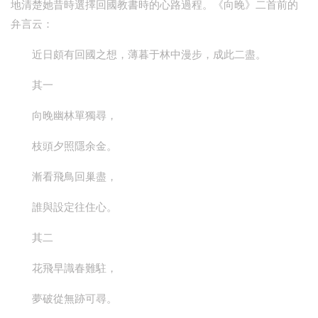
地清楚她昔時選擇回國教書時的心路過程。《向晚》二首前的
弁言云：
近日頗有回國之想，薄暮于林中漫步，成此二盡。
其一
向晚幽林單獨尋，
枝頭夕照隱余金。
漸看飛鳥回巢盡，
誰與設定往住心。
其二
花飛早識春難駐，
夢破從無跡可尋。