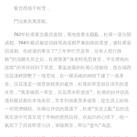
窗含西嶺千秋雪，
門泊東吳萬里船。
762年杜甫素交嚴武進朝，蜀地曾產生騷亂，杜甫一度分開
成都。764年嚴武被從頭錄用為成都尹兼劍南節度使，邀杜甫返
回成都。在經過的事況了“三年奔忙空皮骨，信有人世行路
難”的流離失所之后，杜甫懷著“身老時危思會見，平生襟抱向
誰開”的等待回到了草堂。重返故園的杜甫心境愉快，曾在城西
浣花溪畔開墾了一塊荒地，在一棵高峻的柟樹下建了一座茅
舍。浣花溪是一個景致精美的處所，杜甫的草堂就在清亮的溪
水旁，“萬里橋西一草堂，百花潭水即滄浪”。杜甫的好伴侶高
適和嚴武都在本地為官，常常到他家里來做客，從生涯上給他
一些周濟輔助。在兩位伴侶的看護下，杜甫“安史之亂”后的流
寓生涯中可貴呈現了半晌的悠然自得。在如許的心情下，他一
氣寫下了四首即景小詩，筆隨興至，即以“盡句”為題。