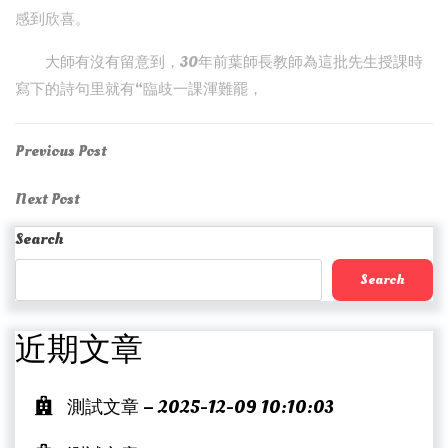
感到欣喜。
大師有沒有留意到，30年前葉師長教師為這批先生授課時
寫下的詩句里就有“臨歧一課渾難罷，
Post
Previous
Previous Post
Post
navigation
Next
Next Post
Post
Search
Search
近期文章
測試文章 – 2025-12-09 10:10:03