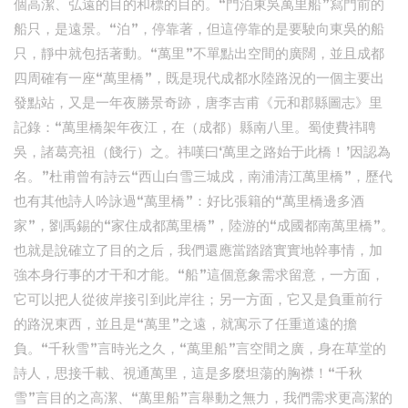
個高潔、弘遠的目的和標的目的。“門泊東吳萬里船”寫門前的
船只，是遠景。“泊”，停靠著，但這停靠的是要駛向東吳的船
只，靜中就包括著動。“萬里”不單點出空間的廣闊，並且成都
四周確有一座“萬里橋”，既是現代成都水陸路況的一個主要出
發點站，又是一年夜勝景奇跡，唐李吉甫《元和郡縣圖志》里
記錄：“萬里橋架年夜江，在（成都）縣南八里。蜀使費祎聘
吳，諸葛亮祖（餞行）之。祎嘆曰‘萬里之路始于此橋！’因認為
名。”杜甫曾有詩云“西山白雪三城戍，南浦清江萬里橋”，歷代
也有其他詩人吟詠過“萬里橋”：好比張籍的“萬里橋邊多酒
家”，劉禹錫的“家住成都萬里橋”，陸游的“成國都南萬里橋”。
也就是說確立了目的之后，我們還應當踏踏實實地幹事情，加
強本身行事的才干和才能。“船”這個意象需求留意，一方面，
它可以把人從彼岸接引到此岸往；另一方面，它又是負重前行
的路況東西，並且是“萬里”之遠，就寓示了任重道遠的擔
負。“千秋雪”言時光之久，“萬里船”言空間之廣，身在草堂的
詩人，思接千載、視通萬里，這是多麼坦蕩的胸襟！“千秋
雪”言目的之高潔、“萬里船”言舉動之無力，我們需求更高潔的