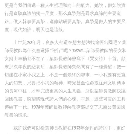
更是向我們傳遞一種人生哲理和向上的氣力。她說，假如說實
行是查驗真諦的獨一尺度，那么真摯則是尋求真諦的主要道
路。做人幹事要真摯，進修鉆研要真摯。真摯是做人的主要尺
度，現代如許，明天也是這般。
上世紀70年月，良多人都還在想方想法找途徑出國吧？葉
師長教師為什么會選擇“逆行”呢？1976年葉師長教師的長女和
女婿出車禍都不在了，葉師長教師曾寫下《哭女詩》十首。顛
末那次年夜的悲哀后，葉師長教師突然間有了一種覺醒：把一
切建在小家小我之上，不是一個最終的尋求，一小我要有更寬
大的幻想，只要把小我的精神、時光甚至性命投注到文明傳承
的長河中往，才幹完成更高的人生意義。所以葉師長教師決議
回國教書，盼望將現代詩人們的心魂、志意，這些可貴的工具
傳給下一代。1978年葉師長教師向教導部提交了志愿公費回國
教書的請求。
或許我們可以從葉師長教師在1978年創作的詩詞中，更好