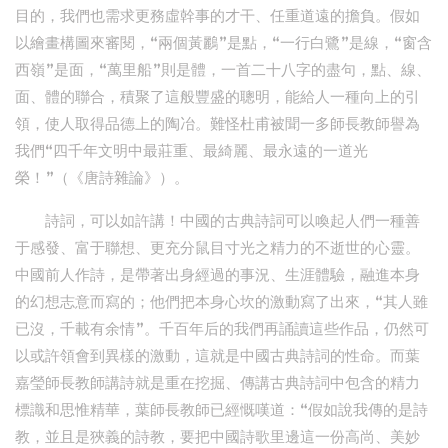
目的，我們也需求更務虛幹事的才干、任重道遠的擔負。假如
以繪畫構圖來審閱，“兩個黃鸝”是點，“一行白鷺”是線，“窗含
西嶺”是面，“萬里船”則是體，一首二十八字的盡句，點、線、
面、體的聯合，積聚了這般豐盛的聰明，能給人一種向上的引
領，使人取得品德上的陶冶。難怪杜甫被聞一多師長教師譽為
我們“四千年文明中最莊重、最綺麗、最永遠的一道光
榮！”（《唐詩雜論》）。
詩詞，可以如許講！中國的古典詩詞可以喚起人們一種善
于感發、富于聯想、更充分鼠目寸光之精力的不逝世的心靈。
中國前人作詩，是帶著出身經過的事況、生涯體驗，融進本身
的幻想志意而寫的；他們把本身心坎的激動寫了出來，“其人雖
已沒，千載有余情”。千百年后的我們再誦讀這些作品，仍然可
以或許領會到異樣的激動，這就是中國古典詩詞的性命。而葉
嘉瑩師長教師講詩就是重在挖掘、傳講古典詩詞中包含的精力
標識和思惟精華，葉師長教師已經慨嘆道：“假如說我傳的是詩
教，並且是狹義的詩教，要把中國詩歌里邊這一份高尚、美妙