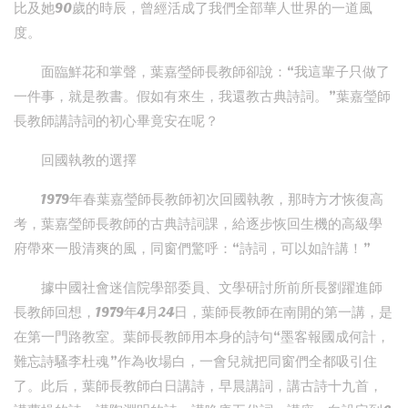
比及她90歲的時辰，曾經活成了我們全部華人世界的一道風
度。
面臨鮮花和掌聲，葉嘉瑩師長教師卻說：“我這輩子只做了
一件事，就是教書。假如有來生，我還教古典詩詞。”葉嘉瑩師
長教師講詩詞的初心畢竟安在呢？
回國執教的選擇
1979年春葉嘉瑩師長教師初次回國執教，那時方才恢復高
考，葉嘉瑩師長教師的古典詩詞課，給逐步恢回生機的高級學
府帶來一股清爽的風，同窗們驚呼：“詩詞，可以如許講！”
據中國社會迷信院學部委員、文學研討所前所長劉躍進師
長教師回想，1979年4月24日，葉師長教師在南開的第一講，是
在第一門路教室。葉師長教師用本身的詩句“墨客報國成何計，
難忘詩騷李杜魂”作為收場白，一會兒就把同窗們全都吸引住
了。此后，葉師長教師白日講詩，早晨講詞，講古詩十九首，