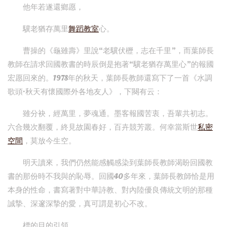
他年若遂還鄉愿，
驥老猶存萬里
舞蹈教室
心。
曹操的《龜雖壽》里說“老驥伏櫪，志在千里”，而葉師長
教師在請求回國教書的時辰倒是抱著“驥老猶存萬里心”的報國
宏愿回來的。1978年的秋天，葉師長教師還寫下了一首《水調
歌頭·秋天有懷國際外各地友人》，下闋有云：
雖分袂，經萬里，夢魂通。墨客報國苦衷，吾輩共初志。
六合幾次翻覆，終見故園春好，百卉競芳叢。何幸當斯世
私密
空間
，莫放今生空。
明天讀來，我們仍然能感觸感染到葉師長教師渴盼回國教
書的那份時不我與的恥辱。回國40多年來，葉師長教師恰是用
本身的性命，書寫著對中華詩教、對內陸優良傳統文明的那種
誠摯、深邃深摯的愛，真可謂是初心不改。
標的目的引領