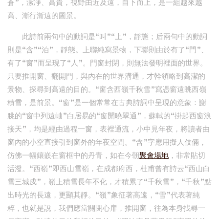
蒼”，潔凈、高貴，視野由近及遠，自下而上，是一組越來越
高、漸行漸遠的圖景。
此詩前兩句中的動詞是“叫”“上”，靜態；后兩句中的動詞
則是“含”“泊”，靜態。上聯純寫景物，下聯則由於有了“門”、
有了“窗”而呈現了“人”。門窗封閉，則無法發明裡面的世界。
只要推開窗、翻開門，與內在的世界溝通，才幹領略到高潔的
景物、探尋到高遠的目的。“窗含西嶺千秋雪”寫憑窗遠眺西嶺
積雪，是前景。“窗”是一個常常在古典詩詞中呈現的意象：謝
朓的“窗中列遠岫”白居易的“窗開曉翠通”，蘇軾的“掛起西窗浪
接天”，均是經由過程一窗，表裡通流，小中見年夜，將讀者由
窗內的小空直接引到窗外的年夜空間。“含”字應用擬人伎倆，
仿佛一幅鑲嵌在窗框中的丹青，如在今朝
聚會場地
，非常貼切
活潑。“西嶺”即西山雪嶺，在成都府西，杜甫曾有詩云“西山白
雪三城戍”，嶺上積雪長年不化，才積累了“千秋雪”，“千秋”點
出時光的長遠，更顯其靜。“嶺”象征著高遠，“雪”代表著純
粹，也就是說，我們應當關閉心扉，推開窗，往為本身找尋一