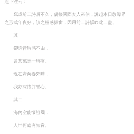
題下注云：
寫成前二詩后不久，偶接國際友人來信，說起本日教導界
之形式年夜好，讀之極感振奮，因用前二詩韻吟此二盡。
其一
卻話昔時感不由，
曾悲萬馬一時瘖。
現在齊向春郊騁，
我亦深懷并轡心。
其二
海內空能懷祖國，
人世何處有知音。