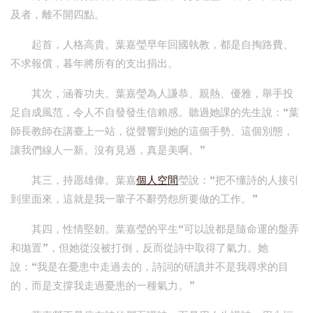
及者，離不開四點。
起首，人格高貴。葉嘉瑩早年回國執教，都是自掏路費、
不求報償，暮年將所有的支出捐出。
其次，涵養功夫。葉嘉瑩為人謙恭、親熱、優雅，舉手投
足自成風范，令人不自發發生信賴感。聽過她課的先生說：“葉
師長教師在講臺上一站，從聲響到她的這個手勢、這個別態，
讓我們線人一新。沒有見過，真是美啊。”
其三，持愿雄偉。葉嘉
個人空間
瑩說：“把不懂詩的人接引
到里面來，這就是我一輩子不辭勞怨所要做的工作。”
其四，性情堅韌。葉嘉瑩的平生“可以說都是隨命運的盤弄
和拋置”，但她從沒被打倒，反而從詩中取得了氣力。她
說：“我是在憂患中走過去的，詩詞的研讀并不是我尋求的目
的，而是支撐我走過憂患的一種氣力。”