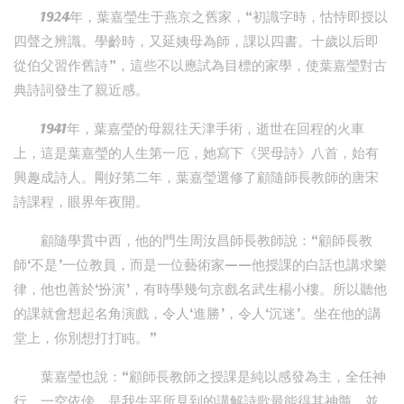
1924年，葉嘉瑩生于燕京之舊家，“初識字時，怙恃即授以
四聲之辨識。學齡時，又延姨母為師，課以四書。十歲以后即
從伯父習作舊詩”，這些不以應試為目標的家學，使葉嘉瑩對古
典詩詞發生了親近感。
1941年，葉嘉瑩的母親往天津手術，逝世在回程的火車
上，這是葉嘉瑩的人生第一厄，她寫下《哭母詩》八首，始有
興趣成詩人。剛好第二年，葉嘉瑩選修了顧隨師長教師的唐宋
詩課程，眼界年夜開。
顧隨學貫中西，他的門生周汝昌師長教師說：“顧師長教
師‘不是’一位教員，而是一位藝術家——他授課的白話也講求樂
律，他也善於‘扮演’，有時學幾句京戲名武生楊小樓。所以聽他
的課就會想起名角演戲，令人‘進勝’，令人‘沉迷’。坐在他的講
堂上，你別想打打盹。”
葉嘉瑩也說：“顧師長教師之授課是純以感發為主，全任神
行，一空依傍，是我生平所見到的講解詩歌最能得其神髓，並