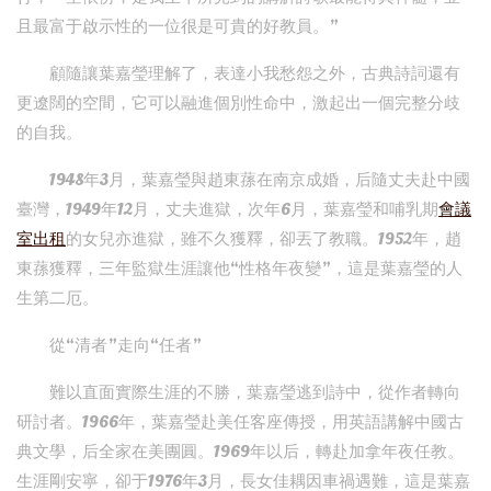
且最富于啟示性的一位很是可貴的好教員。”
顧隨讓葉嘉瑩理解了，表達小我愁怨之外，古典詩詞還有
更遼闊的空間，它可以融進個別性命中，激起出一個完整分歧
的自我。
1948年3月，葉嘉瑩與趙東蓀在南京成婚，后隨丈夫赴中國
臺灣，1949年12月，丈夫進獄，次年6月，葉嘉瑩和哺乳期
會議
室出租
的女兒亦進獄，雖不久獲釋，卻丟了教職。1952年，趙
東蓀獲釋，三年監獄生涯讓他“性格年夜變”，這是葉嘉瑩的人
生第二厄。
從“清者”走向“任者”
難以直面實際生涯的不勝，葉嘉瑩逃到詩中，從作者轉向
研討者。1966年，葉嘉瑩赴美任客座傳授，用英語講解中國古
典文學，后全家在美團圓。1969年以后，轉赴加拿年夜任教。
生涯剛安寧，卻于1976年3月，長女佳耦因車禍遇難，這是葉嘉