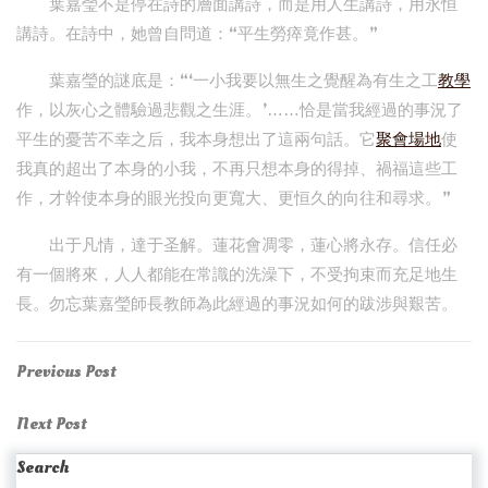
葉嘉瑩不是停在詩的層面講詩，而是用人生講詩，用永恒
講詩。在詩中，她曾自問道：“平生勞瘁竟作甚。”
葉嘉瑩的謎底是：“‘一小我要以無生之覺醒為有生之工
教學
作，以灰心之體驗過悲觀之生涯。’……恰是當我經過的事況了
平生的憂苦不幸之后，我本身想出了這兩句話。它
聚會場地
使
我真的超出了本身的小我，不再只想本身的得掉、禍福這些工
作，才幹使本身的眼光投向更寬大、更恒久的向往和尋求。”
出于凡情，達于圣解。蓮花會凋零，蓮心將永存。信任必
有一個將來，人人都能在常識的洗澡下，不受拘束而充足地生
長。勿忘葉嘉瑩師長教師為此經過的事況如何的跋涉與艱苦。
Post
Previous
Previous Post
Post
navigation
Next
Next Post
Post
Search