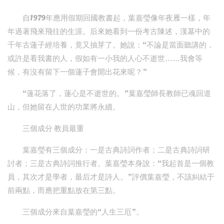
自1979年應用假期回國教書起，葉嘉瑩像年夜雁一樣，年
年過著飛來飛往的生涯。后來她看到一份考古陳述，漢墓中的
千年古蓮子經培養，竟又抽芽了。她說：“不論是當面聽講的，
或許是看我書的人，假如有一小我的人心不逝世……我會等
候，有沒有留下一個蓮子會開出花來呢？”
“蓮花落了，蓮心是不逝世的。”葉嘉瑩師長教師已魂回道
山，但她留在人世的功業將永續。
三個成分 教員最重
葉嘉瑩有三個成分：一是古典詩詞作者；二是古典詩詞研
討者；三是古典詩詞推行者。葉嘉瑩本身說：“我起首是一個教
員，其次才是學者，最后才是詩人。”評價葉嘉瑩，不該糾結于
前兩點，而應把重點放在第三點。
三個成分來自葉嘉瑩的“人生三厄”。