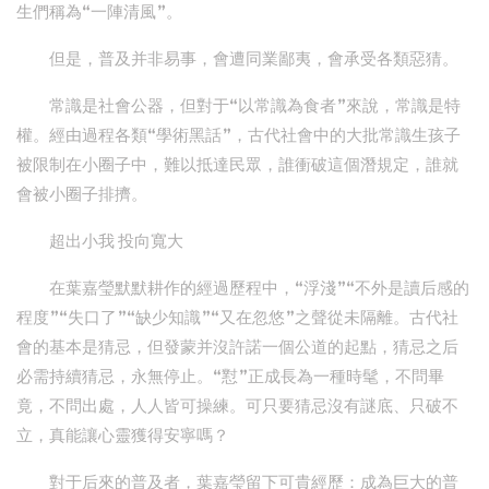
生們稱為“一陣清風”。
但是，普及并非易事，會遭同業鄙夷，會承受各類惡猜。
常識是社會公器，但對于“以常識為食者”來說，常識是特
權。經由過程各類“學術黑話”，古代社會中的大批常識生孩子
被限制在小圈子中，難以抵達民眾，誰衝破這個潛規定，誰就
會被小圈子排擠。
超出小我 投向寬大
在葉嘉瑩默默耕作的經過歷程中，“浮淺”“不外是讀后感的
程度”“失口了”“缺少知識”“又在忽悠”之聲從未隔離。古代社
會的基本是猜忌，但發蒙并沒許諾一個公道的起點，猜忌之后
必需持續猜忌，永無停止。“懟”正成長為一種時髦，不問畢
竟，不問出處，人人皆可操練。可只要猜忌沒有謎底、只破不
立，真能讓心靈獲得安寧嗎？
對于后來的普及者，葉嘉瑩留下可貴經歷：成為巨大的普