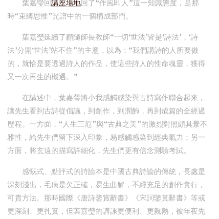
葉嘉瑩回
講座場地
回了“作風即人”這一知識態度，是那
時“束縛思惟”光譜中的一個構成部門。
葉嘉瑩延續了顧隨師長教師“一切‘世法’皆是‘詩法’，‘詩
法’分開‘世法’站不住”的主意，以為：“我們講詩的人所要做
的，就恰是要透過詩人的作品，使這些詩人的性命魂靈，獲得
又一次再生的機遇。”
在講述中，葉嘉瑩將小我感觸感染與古詩寫作聯合起來，
讓先生看到古詩從倡議，到創作，到潤飾，再到成篇的全經過
歷程。一方面，“人生三厄”與“古典之美”的激烈對照頗具景不
雅性，給先生們留下深入印象，易感觸感染到經典氣力；另一
方面，將玄遠的描寫詳細化，先生們更有信念測驗考試。
感慨式、點評式的詩論本是中國古典詩論的傳統，長處是
深刻淺出，毛病是欠正確，易生曲解，不經充足的創作實行，
可貴方法。那時國際《唐詩鑒賞辭書》《宋詞鑒賞辭書》等或
更深刻、更扎實，但葉嘉瑩的講課更便利、更親熱，被年夜先