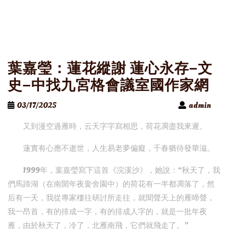
葉嘉瑩：蓮花縱謝 蓮心永存–文
史–中找九宮格會議室國作家網
03/17/2025
admin
又到漫空過雁時，云天字字寫相思，荷花凋盡我來遲。
蓮實有心應不逝世，人生易老夢偏癡，千春猶待發華滋。
1999年，葉嘉瑩寫下這首《浣溪沙》，她說：“秋天了，我
們馬蹄湖（在南開年夜黌舍園中）的荷花有一半都凋落了，然
后有一天，我從專家樓往研討所走往，就聞聲天上的雁啼聲，
我一昂首，有的排成一字，有的排成人字的，就是一批年夜
雁，由於秋天了，冷了，北雁南飛，它們就飛走了。”