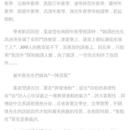
夜學、云南年夜學、黑龍江年夜學、遼寧師范年夜學、蘭州年
夜學、新疆年夜學、武漢年夜學、湖北年夜學等校講學，惹起
顫動。
學者劉武回想，葉嘉瑩在南開年夜學授課時，“聽課的先生
烏泱泱坐滿了全部門路教室，連窗臺上、過道上都站滿或坐滿
了人”。300人的教室裝不下，加座加到講臺上。到后來，只能
用“查證件”限制聽課人數，為了聽課，一些先生制作了假證
件……
被年夜先生們稱為“一陣清風”
葉嘉瑩講古詩，重在“興發激動”，提出“詩歌的基礎性
命”在“詩人心坎深處之一種興發激動的氣力”，誇大客觀性，與
傳統中文系講授迥然分歧，后者著重文學史、文學實際，不關
懷先生的詳細寫作才能和審美興趣的培育。在相那時期，“客觀
性”甚至是褒義詞。