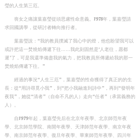
瑩的人生第三厄。
喪女之痛讓葉嘉瑩從頭思慮性命意義。1978年，葉嘉瑩請
求回國講學，從研討者轉向推行者。
葉嘉瑩說：“我的教員撲滅了我心中的燈，他也盼望我可以
或許把這一焚燒焰傳遞下往……我此刻固然是‘人老往，愿都
遲’了，可是我還準備盡我的氣力，把我教員所傳遞給我的那一
焚燒焰傳遞下往。”
經過的事況“人生三厄”，葉嘉瑩的性命獲得了真正的的生
長：從“用詩尋覓小我”，到“把小我融進到詩中”，再到“發明年
夜我”，她從“清者”（自命不凡的人）走向“任者”（承當義務的
人）。
自1979年起，葉嘉瑩先后在北京年夜學、北京師范年夜
學、北京師范學院、南開年夜學、天津師范年夜學、南京年夜
學、南京師范年夜學、復旦年夜學、華東師范年夜學、四川年