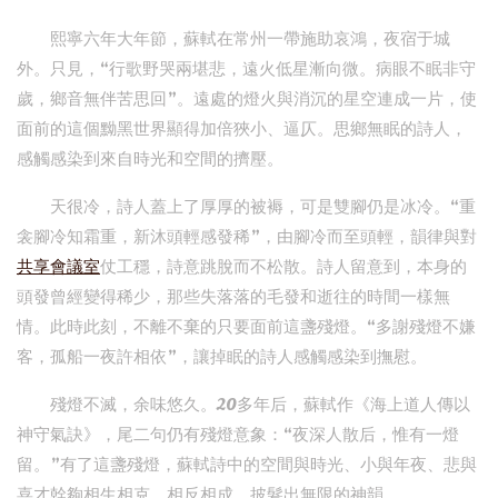
熙寧六年大年節，蘇軾在常州一帶施助哀鴻，夜宿于城
外。只見，“行歌野哭兩堪悲，遠火低星漸向微。病眼不眠非守
歲，鄉音無伴苦思回”。遠處的燈火與消沉的星空連成一片，使
面前的這個黝黑世界顯得加倍狹小、逼仄。思鄉無眠的詩人，
感觸感染到來自時光和空間的擠壓。
天很冷，詩人蓋上了厚厚的被褥，可是雙腳仍是冰冷。“重
衾腳冷知霜重，新沐頭輕感發稀”，由腳冷而至頭輕，韻律與對
共享會議室
仗工穩，詩意跳脫而不松散。詩人留意到，本身的
頭發曾經變得稀少，那些失落落的毛發和逝往的時間一樣無
情。此時此刻，不離不棄的只要面前這盞殘燈。“多謝殘燈不嫌
客，孤船一夜許相依”，讓掉眠的詩人感觸感染到撫慰。
殘燈不滅，余味悠久。20多年后，蘇軾作《海上道人傳以
神守氣訣》，尾二句仍有殘燈意象：“夜深人散后，惟有一燈
留。”有了這盞殘燈，蘇軾詩中的空間與時光、小與年夜、悲與
喜才幹夠相生相克、相反相成，披髮出無限的神韻。