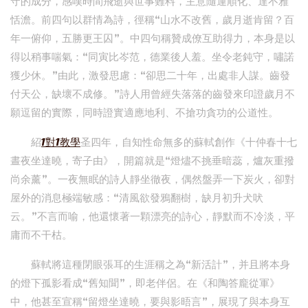
守的成分，感嘆時間飛逝與世事難料，主意隨運順化、達不雅
恬澹。前四句以群情為詩，徑稱“山水不改舊，歲月逝肯留？百
年一俯仰，五勝更王囚”。中四句稱贊成僚互助得力，本身是以
得以稍事喘氣：“同寅比岑范，德業後人羞。坐令老鈍守，嘯諾
獲少休。”由此，激發思慮：“卻思二十年，出處非人謀。齒發
付天公，缺壞不成修。”詩人用曾經失落落的齒發來印證歲月不
願逗留的實際，同時證實適應地利、不搶功貪功的公道性。
紹
1對1教學
圣四年，自知性命無多的蘇軾創作《十仲春十七
晝夜坐達曉，寄子由》，開篇就是“燈燼不挑垂暗蕊，爐灰重撥
尚余薰”。一夜無眠的詩人靜坐徹夜，偶然盤弄一下炭火，卻對
屋外的消息極端敏感：“清風欲發鴉翻樹，缺月初升犬吠
云。”不言而喻，他還懷著一顆漂亮的詩心，靜默而不冷淡，平
庸而不干枯。
蘇軾將這種閉眼張耳的生涯稱之為“新活計”，并且將本身
的燈下孤影看成“舊知聞”，即老伴侶。在《和陶答龐從軍》
中，他甚至宣稱“留燈坐達曉，要與影晤言”，展現了與本身互