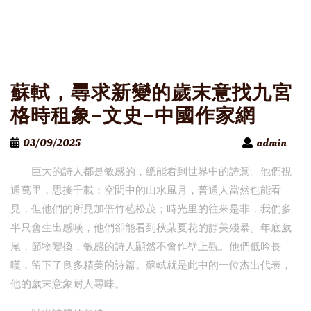
蘇軾，尋求新變的歲末意找九宮
格時租象–文史–中國作家網
03/09/2025
admin
巨大的詩人都是敏感的，總能看到世界中的詩意。他們視
通萬里，思接千載：空間中的山水風月，普通人當然也能看
見，但他們的所見加倍竹苞松茂；時光里的往來是非，我們多
半只會生出感嘆，他們卻能看到秋葉夏花的靜美殘暴。年底歲
尾，節物變換，敏感的詩人顯然不會作壁上觀。他們低吟長
嘆，留下了良多精美的詩篇。蘇軾就是此中的一位杰出代表，
他的歲末意象耐人尋味。