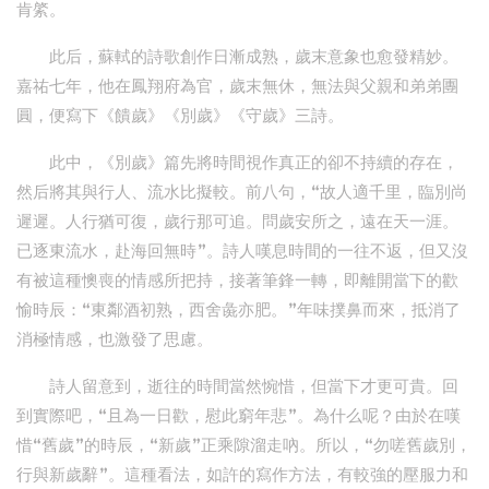
肯綮。
此后，蘇軾的詩歌創作日漸成熟，歲末意象也愈發精妙。
嘉祐七年，他在鳳翔府為官，歲末無休，無法與父親和弟弟團
圓，便寫下《饋歲》《別歲》《守歲》三詩。
此中，《別歲》篇先將時間視作真正的卻不持續的存在，
然后將其與行人、流水比擬較。前八句，“故人適千里，臨別尚
遲遲。人行猶可復，歲行那可追。問歲安所之，遠在天一涯。
已逐東流水，赴海回無時”。詩人嘆息時間的一往不返，但又沒
有被這種懊喪的情感所把持，接著筆鋒一轉，即離開當下的歡
愉時辰：“東鄰酒初熟，西舍彘亦肥。”年味撲鼻而來，抵消了
消極情感，也激發了思慮。
詩人留意到，逝往的時間當然惋惜，但當下才更可貴。回
到實際吧，“且為一日歡，慰此窮年悲”。為什么呢？由於在嘆
惜“舊歲”的時辰，“新歲”正乘隙溜走吶。所以，“勿嗟舊歲別，
行與新歲辭”。這種看法，如許的寫作方法，有較強的壓服力和