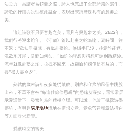
沾染力。當讀者名頓開之際，詩人也完成了全部詩篇的寫作。
詩歌的抒懷與說理彼此融合，表現出宋詩廣泛具有的意趣之
美。
這組詩歌不只要意趣之美，還具有興趣象之美。2025年，
我們行將迎來蛇年。《守歲》篇以赴壑之蛇為喻，寫時間一往
不返：“欲知垂盡歲，有似赴壑蛇。修鱗半已沒，往意誰能遮。
況欲系其尾，雖勤知何如。”如許的聯想與構想可謂別緻精妙。
流年就像赴壑之蛇，拉拽不回來，故顧恤和感傷是有益的，而
要“盡力盡今夕”。
蘇軾的歲末詩年夜多能從饋歲、別歲和守歲的風俗中跳脫
出來，不單不會被“每逢佳節倍思親”的愁緒所裹挾，還常常展
示愛護當下、發奮無為的積極立場。可以說，他敢于挑釁詩學
傳統，有興趣
講座場地
識地在構想立意、意象營建和章法構造
等方面尋求新變。
愛護時空的審美