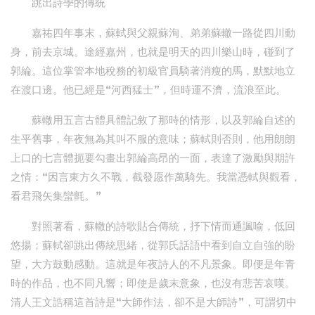
跳出詩學的傳統
嘉祐四年事末，蘇軾與父親蘇洵、弟弟蘇轍一路從四川動
身，前去京城。途經嘉州，也就是明天的四川樂山時，碰到了
郭綸。這位掌管本地稅務的初級官員騎著消瘦的馬，默默地立
在渡口邊。他已經是“河西猛士”，但時運不濟，流浪至此。
蘇轍用五言古體具體記敘了那時的情形，以及郭綸自述的
生平舊事，年夜無為其叫不服的意味；蘇軾則否則，他用朗朗
上口的七言體扼要勾畫出郭綸高昂的一面，表達了激勵與期許
之情：“因言東方久不戰，截發愿作萬騎先。我當憑軾與觀看，
看君飛矢集蠻氈。”
對照著看，蘇轍的詩歌貼合傳統，抒下情而通諷喻，低回
悠揚；蘇軾卻跳出傳統思緒，從郭氏話語中看到自立自強的盼
望，大方鼓動感動。這就是年夜詩人的不凡景象。即便是年青
時的作品，也不同凡響；即使是歲末意象，也沒有悲苦哀嘆。
清人王文誥稱這首詩是“大師作法，卻不是大師詩”，可謂切中