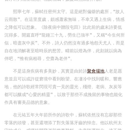
熙寧七年，蘇軾任密州太守。這是絕對偏僻的處所，“故人
云雨散”。在這里度歲，頗感蕭索無味，不幸又遇上生病，情感
之降低可以想象。《除夜病中贈段屯田》比此前的歲末詩要低
沉得多。開篇直呼“龍鐘三十九，勞生已強半”，又稱“今生何所
似，暗盡灰中炭”。不外，詩人仍然沒有過多地怨天尤人，而是
自在地消解著至暗時辰的愁苦。疇前以燈為伴，此刻就以病為
伴吧，“惟有病相尋，空齋為老伴”。
不是這身疾病有多美妙，其實是由於詩
聚會場地
人老是愿
意並且可以或許從窘境中看到盼望、在凄冷中找到暖和。響應
地，他的詩歌經常閃現可貴一見的靈光，殘燈、老病、灰炭等
都可以釀成“心愛的精靈”，以致于那些不成挽留的事物也能化
作具有審美品德的意象。
在元祐五年大年節所作的詩歌中，蘇軾依然沒有忘卻那些
零落的頭發，甚至還增添了對失落落牙齒的悼念。他以杭州太