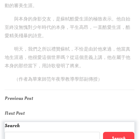
動的審美生涯。
與本身的身影交友，是蘇軾酷愛生涯的極致表示。他自始
至終沒無愧對少年時代的本身，平生高昂，一直酷愛生涯，酷
愛精美殘暴的詩意。
明天，我們之所以禮贊蘇軾，不恰是由於他來過，他當真
地生涯過，他很愛這個世界嗎？從這個意義上講，他在屬于他
本身的那些當下，用詩歌發明了將來。
（作者為華東師范年夜學教導學部副傳授）
Post
Previous
Previous Post
Post
navigation
Next
Next Post
Post
Search
Search