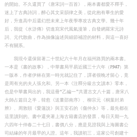
的開始。不久還買了《唐宋詞一百首》，兩本書都愛不釋手，
迷上了古典詩詞，醉心其文采韻律之美，從此抱有畢生的愛
好，升進高中后還幻想未來上年夜學專攻古典文學。幾十年
后，我從《水滸傳》切進寫宋代風氣漫筆，自發網羅宋元詩
詞、元代散曲，作為抽像論述與細節補證的材料，與這一喜好
不有關系。
我現今還保留著二十世紀六十年月在福州路買的兩本書。
一本是《書的故事》，中華書局平易近國三十六年（1947）第
一版本，作者伊林在第一時光就記住了，譯者很晚才留心，竟
是周有光的夫人張允和。另一本《注釋分級古文讀本》零本，
也是中華書局出的，我這冊“乙編一”共選古文八十篇，唐宋八
大師占篇目之半，韓愈《送董邵南序》、柳宗元《桐葉封弟
辨》、周敦頤《愛蓮說》與王安石的《傷仲永》等，最先都在
這里讀到的。書中還夾著上海古籍書店的發票，每日天期一九
六四年十仲春二十七日，書價八分，應是見證我與上海圖書公
司結緣的年月最早的人證。這年，我讀初三，這家公司創建十