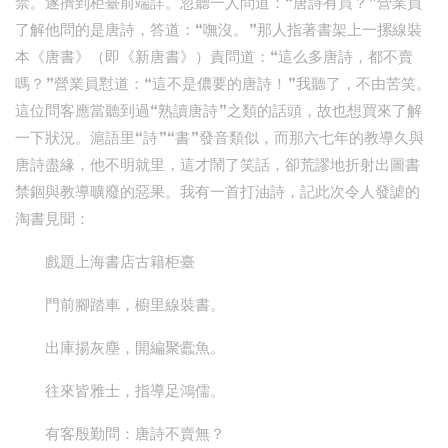
禁。遂擠到柜臺前端詳。忽聽一人問道：“唐詩有買？”營業員
了解他問的是唐詩，答道：“嘸沒。”那人指著書架上一摞線裝
本《唐書》（即《新唐書》）責問道：“這么多唐詩，都不賣
嗎？”營業員懟道：“這不是儂要的唐詩！”我聽了，不由苦笑。
這位問客應當聽到過“熟讀唐詩”之類的話頭，故也想買來了解
一下狀況。滬語里“詩”“書”發音類似，而那六七年的教導久與
唐詩盡緣，他不明就里，這才鬧了笑話，卻荒謬地折射出圖書
禁錮與教導曠廢的惡果。我有一首打油詩，記此次令人發謔的
淘書見聞：
戲題上海書店古籍柜臺
門前腳踏車，櫥里線裝書。
出庫揚灰塵，開編聚蠹魚。
往來皆雅士，指導足鴻儒。
有客殷勤問：唐詩不賣無？