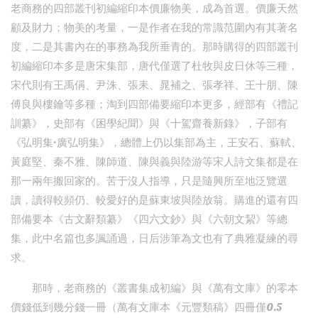
老商務的四部叢刊初編縮印本價廉物美，成為首選。價廉天然
顧及財力；物美的考量，一是作者在我的常識范圍內有其著名
度，二是其書內在的事務為我所垂青的。那時購得的四部叢刊
初編縮印本多是唐宋集部，唐代僅選了杜牧與皮日休等三種，
宋代則有王禹偁、尹洙、張耒、晁補之、張孝祥、王十朋、陳
傅良與樓鑰等多種；淘到四部備要縮印本更多，經部有《禮記
訓纂》，史部有《困學紀聞》與《十駕齋養新錄》，子部有
《弘明集·廣弘明集》，總體上仍以集部為主，王安石、蘇軾、
黃庭堅、秦不雅、陳師道、陳與義與陸游等宋人詩文集都是在
那一兩年搬回家的。苦于沒人指導，只是隨興所至地泛覽選
讀，讀得較頻仍、較愛好的是蘇東坡與陸放翁。購進的還有四
部備要本《古文辭類纂》《四六文鈔》與《六朝文絜》等總
集，此中名篇也多諷誦過，日后涉筆為文也有了典雅凝練的尋
求。
那時，老商務的《叢書集成初編》與《萬有文庫》的零本
價錢低到幾分錢一冊（萬有文庫本《元豐類稿》四冊僅0.5