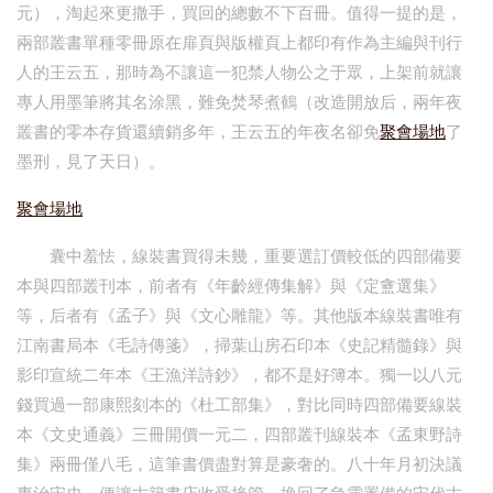
元），淘起來更撒手，買回的總數不下百冊。值得一提的是，
兩部叢書單種零冊原在扉頁與版權頁上都印有作為主編與刊行
人的王云五，那時為不讓這一犯禁人物公之于眾，上架前就讓
專人用墨筆將其名涂黑，難免焚琴煮鶴（改造開放后，兩年夜
叢書的零本存貨還續銷多年，王云五的年夜名卻免
聚會場地
了
墨刑，見了天日）。
聚會場地
囊中羞怯，線裝書買得未幾，重要選訂價較低的四部備要
本與四部叢刊本，前者有《年齡經傳集解》與《定盦選集》
等，后者有《孟子》與《文心雕龍》等。其他版本線裝書唯有
江南書局本《毛詩傳箋》，掃葉山房石印本《史記精髓錄》與
影印宣統二年本《王漁洋詩鈔》，都不是好簿本。獨一以八元
錢買過一部康熙刻本的《杜工部集》，對比同時四部備要線裝
本《文史通義》三冊開價一元二，四部叢刊線裝本《孟東野詩
集》兩冊僅八毛，這筆書價盡對算是豪奢的。八十年月初決議