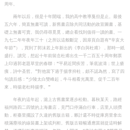
周年。
兩年以后，很是十年開端，我的高中教導戛但是止。最後
五六年，簡直無書可讀，新舊書店除共同活動的政宣圖書，基
礎上無書可賣。我仍尋尋覓覓，總企看找到值得一讀的書。一
九七二年年夜年三十（之所以這般斷定，因扉頁自題有“辛亥大
年節”），買到了郭沫若上年新出的《李白與杜甫》，那時一紙
盛行。讀完，想起十年前留念杜甫出生一千二百五十周年郵票
上印過郭老題草堂的春聯：“平易近間疾苦，筆底波濤；世上瘡
痍，詩中圣哲。”對他當下過于揚李抑杜，頗不認為然，寫了四
句讀后感：“少陵太白雙峰起，牛斗相看光萬里。促千二百年
來，時揚老杜時揚李。”
年夜約這年起，滬上古舊書業逐步松動。暮秋某天，路經
福州路四二四號的上海書店，見門口停滿自行車，店里人頭攢
動，柜臺里擺設了久違的舊版古籍，夥計還不時從庫房里拿出
積滿塵埃的線裝書上架或列柜。舊版古籍暢通應當就從這時解