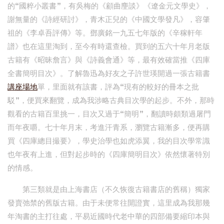
的“國粹小叢書”，有吳梅的《顧曲麈談》《遼金元文學史》，
謝無量的《詩經研討》，青木正兒的《中國文學發凡》，容肇
祖的《李卓吾評傳》等。鄧廣銘一九五七年版的《辛稼軒年
譜》也在這里淘到，至今有時還查檢。買到的五六十年月老版
古籍有《昭昧詹言》與《詩義會通》等，最有效確當推《四庫
全書簡明目次》。了解魯迅為好友之子許世瑛開過一張古籍書
講座場地
單，里面就有該書，評為“現有的較好的冊本之批
駁”，便買來翻覽，成為我涉略古典目次學的起步。不外，那時
觀看的古籍百里挑一，目次又過于“簡明”，翻讀時頗類過屠門
而年夜嚼。七十年月末，考進汗青系，瀏覽古籍漸多，便再購
買《四庫總目撮要》，學史治學也如虎添翼，我的目次學常識
也年夜有上進，但對起步時的《四庫簡明目次》依然懷著特別
的情感。
第三類就是由上海書店（不久恢復古籍書店的舊稱）獨家
發賣弛禁的舊版古籍。由于未便常往開證實，這里成為我那幾
年淘書的主打往處，平易近國時代老中華的四部備要縮印本與