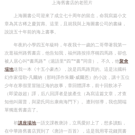
上海舊書店的老照片
上海圖書公司迎來了成立七十周年的留念，命我寫篇小文
章為其古稀之慶賀壽。這里，且就我與上海圖書公司的書緣，
說說五十年前的海上書事。
年夜約小學四五年級時，年夜我十一歲的二哥帶著我第一
次逛福州路舊書店，他告知我，福州路按排序稱四馬路，卻也
被人居心叫“書馬路”（滬語里“四”“書”同音）。不久，他
聚會
場地
送我一本《十五小豪杰》，說是四馬路買的。這是法國科
幻作家儒勒·凡爾納（那時譯作朱爾·威爾恩）的小說，講十五位
少年在寒假里冒險泛海的故事，章回體譯本，前十回飲冰子
（即梁啟超）譯，后八回譯者是披產生（為寫這篇文章，才查
知他叫羅普，與梁氏同出康南海門下）。遭到領導，我也開端
單獨逛舊書店了。
初
講座場地
一語文課教唐詩，立馬愛好上了，想多讀點，
在中華路舊書店買到了《唐詩一百首》，這是我用零花錢買書