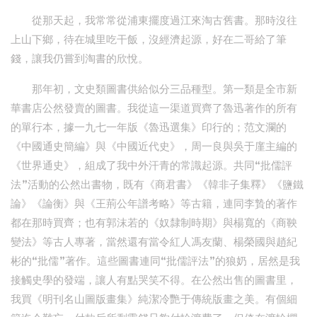
從那天起，我常常從浦東擺度過江來淘古舊書。那時沒往
上山下鄉，待在城里吃干飯，沒經濟起源，好在二哥給了筆
錢，讓我仍嘗到淘書的欣悅。
那年初，文史類圖書供給似分三品種型。第一類是全市新
華書店公然發賣的圖書。我從這一渠道買齊了魯迅著作的所有
的單行本，據一九七一年版《魯迅選集》印行的；范文瀾的
《中國通史簡編》與《中國近代史》，周一良與吳于廑主編的
《世界通史》，組成了我中外汗青的常識起源。共同“批儒評
法”活動的公然出書物，既有《商君書》《韓非子集釋》《鹽鐵
論》《論衡》與《王荊公年譜考略》等古籍，連同李贄的著作
都在那時買齊；也有郭沫若的《奴隸制時期》與楊寬的《商鞅
變法》等古人專著，當然還有當令紅人馮友蘭、楊榮國與趙紀
彬的“批儒”著作。這些圖書連同“批儒評法”的狼奶，居然是我
接觸史學的發端，讓人有點哭笑不得。在公然出售的圖書里，
我買《明刊名山圖版畫集》純潔冷艷于傳統版畫之美。有個細