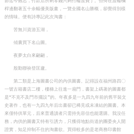
節迄今難忘，付款后所剩零錢只夠付輪渡費了。但倚在渡輪欄
桿邊翻著五十余幅優美版畫，一覽全國名山勝概，卻覺得別樣
的情味。便有詩專記此次淘書：
苦無川資游五湖，
傾囊買下名山圖。
夜夢太白來翩翩，
殷勤聯袂登匡廬。
第二類是上海圖書公司的內供圖書。記得設在福州路四〇
一號古籍書店二樓，樓梯上往進一扇門，書架上碼著的圖書都
是“不克不及門市擺設”的。年夜多是一九四九年前的舊平裝文
史著作，也有一九四九年后出書卻已稀見或未凍結的圖書。本
來僅特供單元，后來普通讀者只需持先容信也能選購。我沒任
務，內供的圖書又特有引誘力，只獲得地點街道的團委央人開
證實，知足抑制不住的淘書欲。買得較多的是老商務印書館