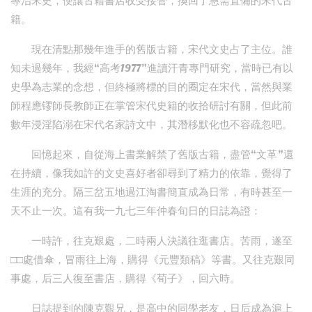
專治宋史，便讓古籍書店收受接管，換回了急需置備的宋代古
籍。
現在清點那幾年進手的舊版古籍，宋代文史占了主位。誰
知未過幾年，我經“高考1977”進讀汗青專門研究，當時已有以
史學為志業的念想，但終極將標的目的圈定在宋代，當然與業
師程應镠師長教師正在掌管宋代史籍的收拾研討有關，但此前
數年浸淫陷溺在宋代名家詩文中，其潛移默化也不容疏忽吧。
回憶起來，自從海上書業解禁了舊版古籍，盡管“文革”還
在持續，像我如許的文史喜好者卻尋到了精力的依靠，覺得了
生涯的充分。隔三岔五地過江淘書簡直成為日常，有時甚至一
天不止一次。這有我一九七三年仲春旬日的日誌為證：
一時許，往克艱處，二時兩人決議往逛書店。苦雨，遂至
□□處借傘，冒雨往上海，購得《元豐類稿》等書。又往克艱同
事處，后三人復至書店，購得《荀子》，回六時。
日誌提到的陳克艱兄，是高中的同學老友，日后成為滬上