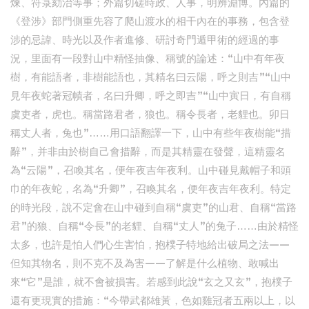
煉、符箓劾治等事；外篇切磋時政、人事，明辨淵博。內篇的
《登涉》部門側重先容了爬山渡水的相干內在的事務，包含登
涉的忌諱、時光以及作者進修、研討奇門遁甲術的經過的事
況，里面有一段對山中精怪抽像、稱號的論述：“山中有年夜
樹，有能語者，非樹能語也，其精名曰云陽，呼之則吉”“山中
見年夜蛇著冠幘者，名曰升卿，呼之即吉”“山中寅日，有自稱
虞吏者，虎也。稱當路君者，狼也。稱令長者，老貍也。卯日
稱丈人者，兔也”……用口語翻譯一下，山中有些年夜樹能“措
辭”，并非由於樹自己會措辭，而是其精靈在發聲，這精靈名
為“云陽”，召喚其名，便年夜吉年夜利。山中碰見戴帽子和頭
巾的年夜蛇，名為“升卿”，召喚其名，便年夜吉年夜利。特定
的時光段，說不定會在山中碰到自稱“虞吏”的山君、自稱“當路
君”的狼、自稱“令長”的老貍、自稱“丈人”的兔子……由於精怪
太多，也許是怕人們心生害怕，抱樸子特地給出破局之法——
但知其物名，則不克不及為害——了解是什么植物、敢喊出
來“它”是誰，就不會被損害。若感到此說“玄之又玄”，抱樸子
還有更現實的措施：“今帶武都雄黃，色如雞冠者五兩以上，以