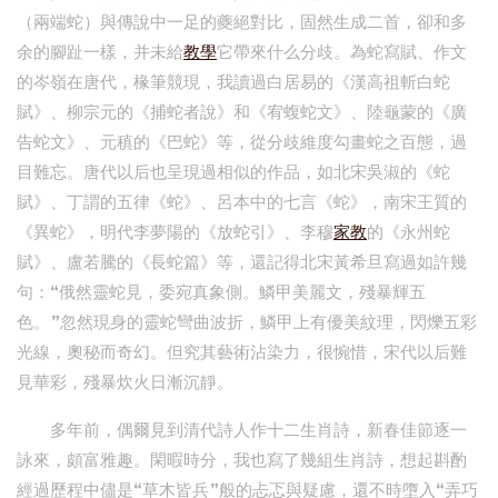
（兩端蛇）與傳說中一足的夔絕對比，固然生成二首，卻和多
余的腳趾一樣，并未給
教學
它帶來什么分歧。為蛇寫賦、作文
的岑嶺在唐代，椽筆競現，我讀過白居易的《漢高祖斬白蛇
賦》、柳宗元的《捕蛇者說》和《宥蝮蛇文》、陸龜蒙的《廣
告蛇文》、元稹的《巴蛇》等，從分歧維度勾畫蛇之百態，過
目難忘。唐代以后也呈現過相似的作品，如北宋吳淑的《蛇
賦》、丁謂的五律《蛇》、呂本中的七言《蛇》，南宋王質的
《異蛇》，明代李夢陽的《放蛇引》、李穆
家教
的《永州蛇
賦》、盧若騰的《長蛇篇》等，還記得北宋黃希旦寫過如許幾
句：“俄然靈蛇見，委宛真象側。鱗甲美麗文，殘暴輝五
色。”忽然現身的靈蛇彎曲波折，鱗甲上有優美紋理，閃爍五彩
光線，奧秘而奇幻。但究其藝術沾染力，很惋惜，宋代以后難
見華彩，殘暴炊火日漸沉靜。
多年前，偶爾見到清代詩人作十二生肖詩，新春佳節逐一
詠來，頗富雅趣。閑暇時分，我也寫了幾組生肖詩，想起斟酌
經過歷程中儘是“草木皆兵”般的忐忑與疑慮，還不時墮入“弄巧