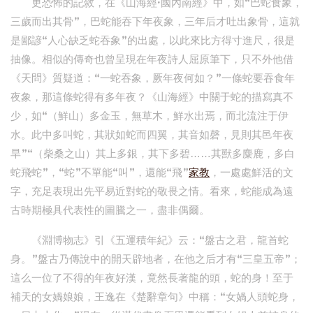
更恐怖的記敘，在《山海經·國內南經》中，如“巴蛇食象，
三歲而出其骨”，巴蛇能吞下年夜象，三年后才吐出象骨，這就
是鄙諺“人心缺乏蛇吞象”的出處，以此來比方得寸進尺，很是
抽像。相似的傳奇也曾呈現在年夜詩人屈原筆下，只不外他借
《天問》質疑道：“一蛇吞象，厥年夜何如？”一條蛇要吞食年
夜象，那這條蛇得有多年夜？《山海經》中關于蛇的描寫真不
少，如“（鮮山）多金玉，無草木，鮮水出焉，而北流注于伊
水。此中多叫蛇，其狀如蛇而四翼，其音如磬，見則其邑年夜
旱”“（柴桑之山）其上多銀，其下多碧……其獸多麋鹿，多白
蛇飛蛇”，“蛇”不單能“叫”，還能“飛”
家教
，一處處鮮活的文
字，充足表現出先平易近對蛇的敬畏之情。看來，蛇能成為遠
古時期極具代表性的圖騰之一，盡非偶爾。
《淵博物志》引《五運積年紀》云：“盤古之君，龍首蛇
身。”盤古乃傳說中的開天辟地者，在他之后才有“三皇五帝”；
這么一位了不得的年夜好漢，竟然長著龍的頭，蛇的身！至于
補天的女媧娘娘，王逸在《楚辭章句》中稱：“女媧人頭蛇身，