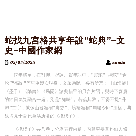
蛇找九宮格共享年說“蛇典”–文
史–中國作家網
03/05/2025
admin
蛇年將至，在對聯、祝詞、賀年語中，“靈蛇”“神蛇”“金
蛇”“福蛇”等詞匯幾次現身，文采遒艷，各有所宗；《山海經》
《墨子》《隋書》《易隱》諸典籍里的只言片語，與時下喜慶
的節日氣氛融合一處，別是“知味”。若論其雅，不得不提“升
卿”二字，就像山君雅稱“虞吏”、螃蟹雅稱“無腸令郎”那樣，典
故均見于晉代葛洪所著的《抱樸子》。
《抱樸子》共八卷，分為表裡兩篇，內篇重要闡述仙人修