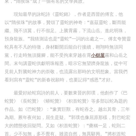
來，“隋侯珠”成了一個有名的文學典故。
現知最早的詠蛇詩《靈蛇銘》，作者是西晉的傅玄，他
以“隋侯珠”的故事，贊頌了靈蛇的神奇：“嘉茲靈蛇，斷而能
繼。飛不須翼，行不假足。上騰霄霧，下流山岳。進此明珠，
預身龍族。”我猜測這也是“靈蛇”一詞的出處之一。傅玄夸贊靈
蛇具有不凡的特徵，身材斷開后能自行接續，翱翔時無須同
黨，行走時無須腿腳，能不受拘束穿越在霄
小樹屋
霧和山岳之
間。末句講靈蛇供獻明珠報恩，暗示它無望躋身龍族，從中可
見前人對騰蛇神力的崇敬，也流露出那時的文明想象。當我們
看到寫有“靈蛇”的新春祝願時，也要記得“感恩”才好。
最愛好給蛇寫詩的前人，要數東晉的郭璞，他創作了《巴
蛇贊》《長蛇贊》《蟒蛇贊》《枳首蛇贊》等多部以蛇為題的
作品。如《巴蛇贊》：“象實巨獸，有蛇吞之。越出其骨，三年
為期。厥年夜何如，屈生是疑。”郭璞也像屈原那樣，對巴蛇宏
大的體態收回疑問。又如《枳首蛇贊》：“夔稱一足，蛇則二
首。少不知無，多不覺有。雖資自然，無異駢拇。”將枳首蛇