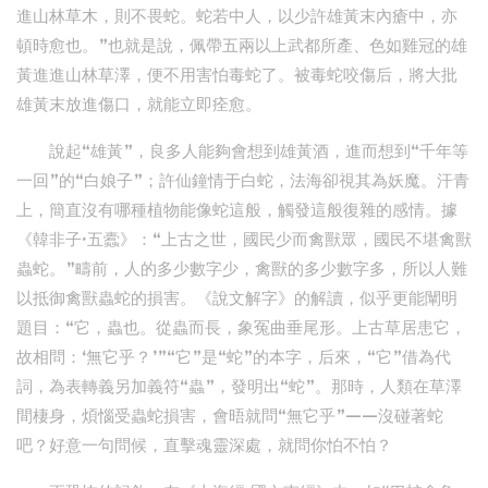
進山林草木，則不畏蛇。蛇若中人，以少許雄黃末內瘡中，亦
頓時愈也。”也就是說，佩帶五兩以上武都所產、色如雞冠的雄
黃進進山林草澤，便不用害怕毒蛇了。被毒蛇咬傷后，將大批
雄黃末放進傷口，就能立即痊愈。
說起“雄黃”，良多人能夠會想到雄黃酒，進而想到“千年等
一回”的“白娘子”；許仙鐘情于白蛇，法海卻視其為妖魔。汗青
上，簡直沒有哪種植物能像蛇這般，觸發這般復雜的感情。據
《韓非子·五蠹》：“上古之世，國民少而禽獸眾，國民不堪禽獸
蟲蛇。”疇前，人的多少數字少，禽獸的多少數字多，所以人難
以抵御禽獸蟲蛇的損害。《說文解字》的解讀，似乎更能闡明
題目：“它，蟲也。從蟲而長，象冤曲垂尾形。上古草居患它，
故相問：‘無它乎？’”“它”是“蛇”的本字，后來，“它”借為代
詞，為表轉義另加義符“蟲”，發明出“蛇”。那時，人類在草澤
間棲身，煩惱受蟲蛇損害，會晤就問“無它乎”——沒碰著蛇
吧？好意一句問候，直擊魂靈深處，就問你怕不怕？