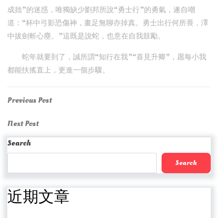
成拙”的迷惑，唯獨缺少劉邦所說“勇士行”的勇氣，遂自嘲
道：“杯中弓影恐傷神，畫足無聊亦掉真。勇士出行何所畏，澤
中拔劍斬心塵。”這既是說蛇，也意在自我鼓勵。
蛇年就要到了，誠所謂“知行在我”“喜見升卿”，愿每小我
都能扶搖直上，更進一個步驟。
Post
Previous
Previous Post
Post
navigation
Next
Next Post
Post
Search
Search
近期文章