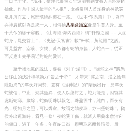
一日七十化。”現在，從漢代畫像石里還能看到女媧人首蛇身的
抽像。作為中國人最早的“人祖”，女媧常與人首蛇身的神祇宓
羲并肩而立，尾部環繞糾纏在一路。《世本·帝系篇》中，炎帝
與神農被以為是統一人，相傳抽
共享會議室
像是牛首人身。至
于黃帝的樣子容貌，《山海經·海內西經》稱“軒轅之國……人面
蛇身，尾交首上”，《史記·天官書》載“軒轅，黃龍體”之說。
可見盤古、宓羲、女媧、黃帝都有蛇的身軀，人蛇合一，從正
面反應出先平易近對蛇的愛崇。
至于接地氣的說法，要看《列子·湯問》。“操蛇之神”將愚
公移山的決計和舉動力“告之于帝”，才帶來“冀之南、漢之陰無
隴斷焉”的年夜好局勢。還有《搜神記》的“隋侯出行，見年夜
蛇被傷，中止，疑其靈異，使人以藥封之，蛇乃能走，因號其
處斷蛇邱。歲馀，蛇銜明珠以報之。珠盈徑寸，純白，而夜有
光，明如月之照，可以燭室。故謂之隋侯珠，亦曰靈蛇珠”。隋
侯外出巡游時，看見一條年夜蛇受了傷，就派人用藥來敷治它
的傷口，過了一年多，年夜蛇口銜一顆明珠來酬報隋侯。后