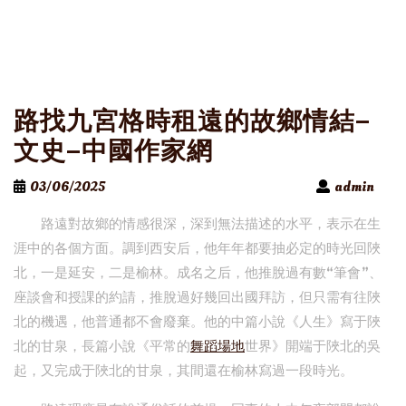
路找九宮格時租遠的故鄉情結–
文史–中國作家網
03/06/2025
admin
路遠對故鄉的情感很深，深到無法描述的水平，表示在生
涯中的各個方面。調到西安后，他年年都要抽必定的時光回陜
北，一是延安，二是榆林。成名之后，他推脫過有數“筆會”、
座談會和授課的約請，推脫過好幾回出國拜訪，但只需有往陜
北的機遇，他普通都不會廢棄。他的中篇小說《人生》寫于陜
北的甘泉，長篇小說《平常的
舞蹈場地
世界》開端于陜北的吳
起，又完成于陜北的甘泉，其間還在榆林寫過一段時光。