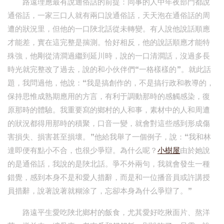
路遠理應最有說通俗話的前提：同事的人中年夜部門都說
通俗話，一家三口人就有兩口說通俗話，天天泡在通俗話的周
遭的狀況里，但他的一口陜北話從未轉變。有人說他說話順應
才能差，實在這完整是揣測。恰好相反，他的說話順應才能特
殊強，他剛從清澗過繼到延川時，說的一口清澗話，沒過多長
時光就完整改了過去，說的和小伙伴們“一格樣樣的”。就此話
題，我問過他，他說：“我是搞創作的，不是搞行政和教導的，
保持思惟成熟期應用的方言，有利于調動那時的感觸感染，復
原那時的體驗。我重要寫的鄉村的人和事，素材中的人和周遭
的狀況都得用那時的積聚，口音一變，就會對這些感到形成傷
害損失、損害甚至損壞。”他給我舉了一個例子，說：“我和林
達即便有點小不合，也很少爭辯。為什么呢？
小樹屋
由於她說
的是通俗話，我說的是陜北話。爭不外兩句，我就會發生一種
錯覺，感到本身不是和愛人措辭，而是和一位播音員或許講授
員措辭，說著說著就糊涂了，忘卻本身為什么爭辯了。”
路遠平生愛吃陜北鄉村的飯食，尤其愛好吃揪面片、熬洋