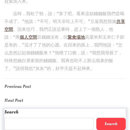
趕緊加入來。
這時，我松了勁，說：“算了吧。看來這頓錢錢飯我們是喝
不成了。”他說：“不可。明天非吃上不可。”立逼我想措施
共享
空間
。說來也巧，我們正說這事時，趕上了一個熟人，他
說：“黑
個人空間
豆錢錢沒有，但
聚會場地
高粱米和玉米仁子卻
是有的，”這才了了他的心愿。在回來的路上，我問他說：“怎
么忽然記起個錢錢飯來？”他嘆了口吻，說：“我想我母親了，
特殊想她白叟家熬的錢錢飯。我再也吃不上那么噴鼻的飯
了。”說得我也“灰灰”的，好半天提不起神來。
Post
Previous
Previous Post
Post
navigation
Next
Next Post
Post
Search
Search