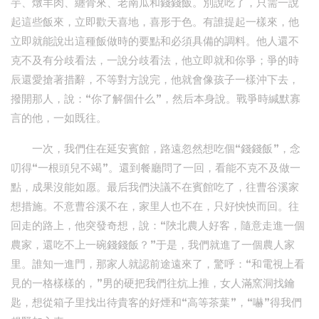
芋、燉羊肉、纏骨來、老南瓜和錢錢飯。別說吃了，只需一說
起這些飯來，立即歡天喜地，喜形于色。有誰提起一樣來，他
立即就能說出這種飯做時的要點和必須具備的調料。他人還不
克不及有分歧看法，一說分歧看法，他立即就和你爭；爭的時
辰還愛搶著措辭，不等對方說完，他就會像孩子一樣沖下去，
撥開那人，說：“你了解個什么”，然后本身說。戰爭時緘默寡
言的他，一如既往。
一次，我們住在延安賓館，路遠忽然想吃個“錢錢飯”，念
叨得“一根頭兒不竭”。還到餐廳問了一回，看能不克不及做一
點，成果沒能如愿。最后我們決議不在賓館吃了，往曹谷溪家
想措施。不意曹谷溪不在，家里人也不在，只好怏怏而回。往
回走的路上，他突發奇想，說：“陜北農人好客，隨意走進一個
農家，還吃不上一碗錢錢飯？”于是，我們就進了一個農人家
里。誰知一進門，那家人就認前途遠來了，驚呼：“和電視上看
見的一格樣樣的，”男的硬把我們往炕上推，女人滿窯洞找鑰
匙，想從箱子里找出待貴客的好煙和“高等茶葉”，“嚇”得我們