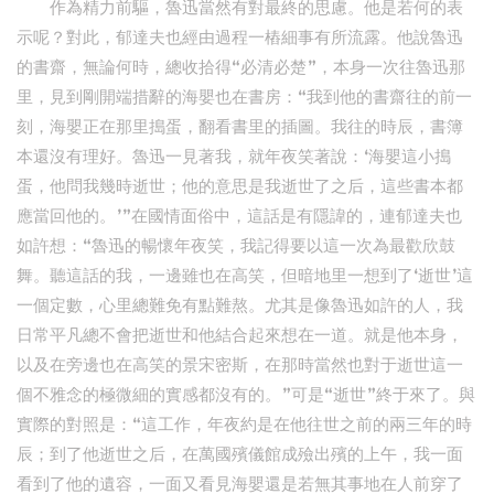
作為精力前驅，魯迅當然有對最終的思慮。他是若何的表
示呢？對此，郁達夫也經由過程一樁細事有所流露。他說魯迅
的書齋，無論何時，總收拾得“必清必楚”，本身一次往魯迅那
里，見到剛開端措辭的海嬰也在書房：“我到他的書齋往的前一
刻，海嬰正在那里搗蛋，翻看書里的插圖。我往的時辰，書簿
本還沒有理好。魯迅一見著我，就年夜笑著說：‘海嬰這小搗
蛋，他問我幾時逝世；他的意思是我逝世了之后，這些書本都
應當回他的。’”在國情面俗中，這話是有隱諱的，連郁達夫也
如許想：“魯迅的暢懷年夜笑，我記得要以這一次為最歡欣鼓
舞。聽這話的我，一邊雖也在高笑，但暗地里一想到了‘逝世’這
一個定數，心里總難免有點難熬。尤其是像魯迅如許的人，我
日常平凡總不會把逝世和他結合起來想在一道。就是他本身，
以及在旁邊也在高笑的景宋密斯，在那時當然也對于逝世這一
個不雅念的極微細的實感都沒有的。”可是“逝世”終于來了。與
實際的對照是：“這工作，年夜約是在他往世之前的兩三年的時
辰；到了他逝世之后，在萬國殯儀館成殮出殯的上午，我一面
看到了他的遺容，一面又看見海嬰還是若無其事地在人前穿了