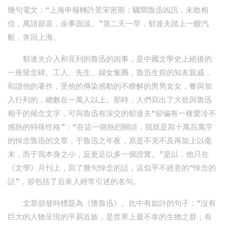
幾句電文：“上海申報轉許景宋密斯：驟聞魯迅凶訊，未敢相
信，萬請節哀，余事面談。”第二天一早，郁達夫踏上一艘汽
船，奔回上海。
郁達夫介入和見到的魯迅的凶事，是中國文學史上絕後的
一座留念碑。工人、先生、婦女集團，魯迅生前的知友親戚，
和讀他的著作，受他的傳染感動的不瞭解的男男女女，餐與加
入行列的，總數在一萬人以上。那時，人們寫出了大批與魯迅
相干的留念文字，可與魯迅有深交的郁達夫“卻偏有一種愛冷不
感熱的特殊性格”：“在這一個熱烈關頭，我就是寫十萬百萬字
的悼念魯迅的文章，于魯迅之年夜，原是不克不及再加上以毫
末，而于我本身之小，反更足以多一個證實。”是以，他只在
《文學》月刊上，寫了幾句悼念的話，這似乎不經意的“悼念的
話”，卻包括了后來人經常引述的名句。
文章頒發時標題為《懷魯迅》。此中有如許的句子：“沒有
巨大的人物呈現的平易近族，是世界上最不幸的生物之群；有