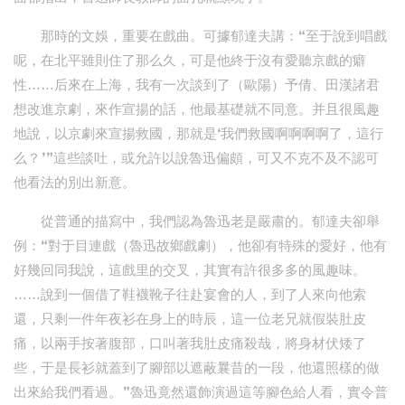
那時的文娛，重要在戲曲。可據郁達夫講：“至于說到唱戲
呢，在北平雖則住了那么久，可是他終于沒有愛聽京戲的癖
性……后來在上海，我有一次談到了（歐陽）予倩、田漢諸君
想改進京劇，來作宣揚的話，他最基礎就不同意。并且很風趣
地說，以京劇來宣揚救國，那就是‘我們救國啊啊啊啊了，這行
么？’”這些談吐，或允許以說魯迅偏頗，可又不克不及不認可
他看法的別出新意。
從普通的描寫中，我們認為魯迅老是嚴肅的。郁達夫卻舉
例：“對于目連戲（魯迅故鄉戲劇），他卻有特殊的愛好，他有
好幾回同我說，這戲里的交叉，其實有許很多多的風趣味。
……說到一個借了鞋襪靴子往赴宴會的人，到了人來向他索
還，只剩一件年夜衫在身上的時辰，這一位老兄就假裝肚皮
痛，以兩手按著腹部，口叫著我肚皮痛殺哉，將身材伏矮了
些，于是長衫就蓋到了腳部以遮蔽曩昔的一段，他還照樣的做
出來給我們看過。”魯迅竟然還飾演過這等腳色給人看，實令普