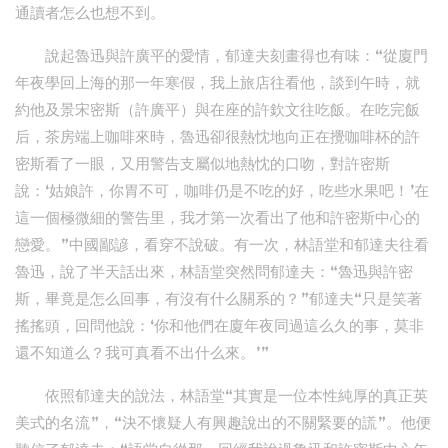
通讀者怎么也想不到。
說起魯迅與許廣平的愛情，郁達夫刻畫得也有味：“從廈門
年夜學回上海的那一年寒假，我上旅店往看他，談到午時，就
約他及景宋密斯（許廣平）與在座的許欽文往吃飯。在吃完飯
后，茶房端上咖啡來時，魯迅卻很熱忱地向正在攪咖啡杯的許
密斯看了一眼，又用警告支屬似地熱忱的口吻，對許密斯
說：‘姑娘許，你胃不可，咖啡仍是不吃的好，吃些水果吧！’在
這一個極微細的警告里，我才第一次看出了他和許密斯中心的
戀愛。”中國鄙諺，看穿不說破。有一次，林語堂和郁達夫往看
魯迅，說了半天話出來，林語堂突然問郁達夫：“魯迅與許密
斯，畢竟是怎么回事，有沒有什么關系的？”郁達夫“只是笑著
搖搖頭，回問他說：‘你和他們在廈年夜同過這么久的事，莫非
還不知道么？我可真看不出什么來。’”
依照郁達夫的說法，林語堂“其實是一位本性純厚的真正英
美式的名流”，“決不懷疑人有興趣說出的不關緊要的謊”。他便