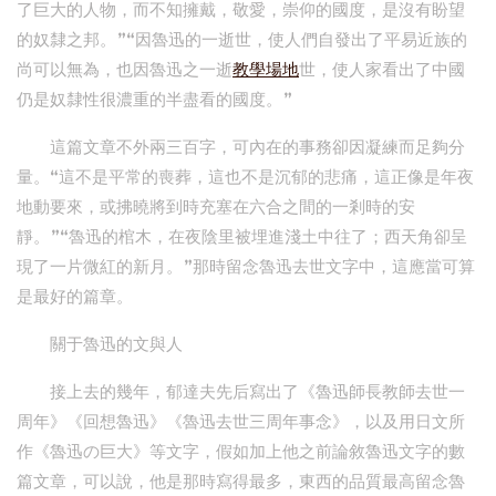
了巨大的人物，而不知擁戴，敬愛，崇仰的國度，是沒有盼望
的奴隸之邦。”“因魯迅的一逝世，使人們自發出了平易近族的
尚可以無為，也因魯迅之一逝
教學場地
世，使人家看出了中國
仍是奴隸性很濃重的半盡看的國度。”
這篇文章不外兩三百字，可內在的事務卻因凝練而足夠分
量。“這不是平常的喪葬，這也不是沉郁的悲痛，這正像是年夜
地動要來，或拂曉將到時充塞在六合之間的一剎時的安
靜。”“魯迅的棺木，在夜陰里被埋進淺土中往了；西天角卻呈
現了一片微紅的新月。”那時留念魯迅去世文字中，這應當可算
是最好的篇章。
關于魯迅的文與人
接上去的幾年，郁達夫先后寫出了《魯迅師長教師去世一
周年》《回想魯迅》《魯迅去世三周年事念》，以及用日文所
作《魯迅の巨大》等文字，假如加上他之前論敘魯迅文字的數
篇文章，可以說，他是那時寫得最多，東西的品質最高留念魯