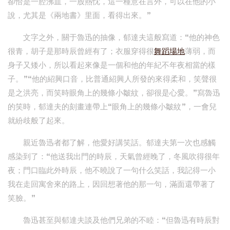
卻恰是一腔沸血，一股熱忱，這一種意在言外，可以在他的小
說，尤其是《兩地書》里面，看得出來。”
文字之外，關于魯迅的抽像，郁達夫這般寫道：“他的神色
很青，胡子是那時辰曾經有了；衣服穿得很
舞蹈場地
薄弱，而
身子又矮小，所以看起來像是一個和他的年紀不年夜相當的樣
子。”“他的紹興口音，比普通紹興人所發的來得柔和，笑聲很
是之洪亮，而笑時眼角上的幾條小皺紋，卻很是心愛。”寫魯迅
的笑時，郁達夫的刻畫連帶上“眼角上的幾條小皺紋”，一會兒
就紛歧般了起來。
親近魯迅者都了解，他愛好講笑話。郁達夫第一次也感觸
感染到了：“他送我出門的時辰，天氣曾經晚了，冬風吹得很年
夜；門口臨此外時辰，他不曉說了一句什么笑話，我記得一小
我在走回寓舍來的路上，因回想著他的那一句，滿面還帶著了
笑臉。”
魯迅甚至與郁達夫談及他們兄弟的不睦：“但魯迅有時辰對