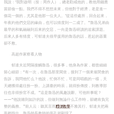
我說：‘我對啟明（按：周作人），總老勸戒他的，教他用錢應
當節儉一點。我們不得不想想未來，但他對于經濟，老是進一
個花一個的，尤其是他那一位夫人。’從這些處所，回合起來，
年夜約他們交惡的緣由，也可以猜度到一二成了。”魯迅兄弟由
最早的和氣融融到后來的交惡，一向是魯迅研讀的追索課題。
后來人多有猜度，可郁達夫很早援用的魯迅的話，惹起的器重
卻不敷。
高超作家察看人物
郁達夫近間隔接觸魯迅，很多事，他身為作家，都曾細細
留心細節：“有一次，在魯迅那里閑坐，接到了一個來催閉會的
告訴，我問他忙么？他說，忙倒不忙，可是同唱戲的一樣，天
天總獲得處往扮一扮。上講臺的時辰，就得扮傳授，到教導部
往也非得扮官不成。”這是魯迅的風趣說辭。可他幹事呢？
——“他說雖則如許的說，但做到無論什么工作時，卻總肯負完
整的義務。”前人云：聽其言而
1對1教學
不雅其行。郁達夫把兩
面都指出，魯迅師長教師的面孔就顯現了。