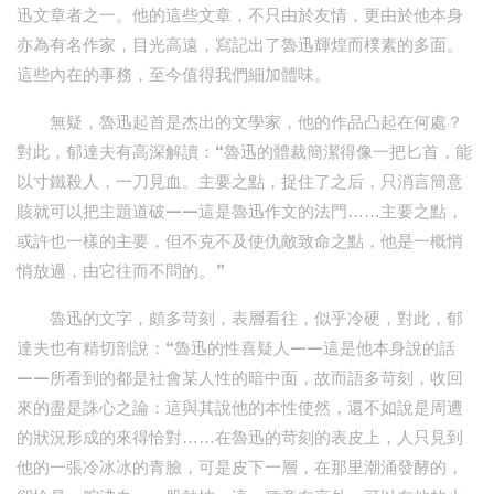
迅文章者之一。他的這些文章，不只由於友情，更由於他本身
亦為有名作家，目光高遠，寫記出了魯迅輝煌而樸素的多面。
這些內在的事務，至今值得我們細加體味。
無疑，魯迅起首是杰出的文學家，他的作品凸起在何處？
對此，郁達夫有高深解讀：“魯迅的體裁簡潔得像一把匕首，能
以寸鐵殺人，一刀見血。主要之點，捉住了之后，只消言簡意
賅就可以把主題道破——這是魯迅作文的法門……主要之點，
或許也一樣的主要，但不克不及使仇敵致命之點，他是一概悄
悄放過，由它往而不問的。”
魯迅的文字，頗多苛刻，表層看往，似乎冷硬，對此，郁
達夫也有精切剖說：“魯迅的性喜疑人——這是他本身說的話
——所看到的都是社會某人性的暗中面，故而語多苛刻，收回
來的盡是誅心之論：這與其說他的本性使然，還不如說是周遭
的狀況形成的來得恰對……在魯迅的苛刻的表皮上，人只見到
他的一張冷冰冰的青臉，可是皮下一層，在那里潮涌發酵的，