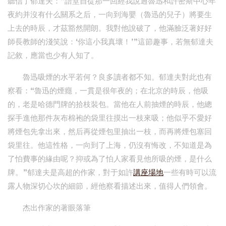
聽信了郁達夫：“語堂自從那一回經我說過魯迅和許密斯中心年
夜約并沒有什么關系之后，一向到海嬰（魯迅的兒子）將要生
上去的時辰，才茲豁然開朗。我對他說破了，他滿臉泛著好好
師長教師的淺笑說：‘你這小我真壞！’”這節趣事，若無郁達夫
記敘，應當也少有人知了。
魯迅吸煙的水平若何？良多讀者都不知。郁達夫對此也有
察看：“魯迅的煙癮，一貫是很年夜的；在北京的時辰，他吸
的，老是哈德門牌的拾枝裝包。當他在人前抽煙的時辰，他總
探手進他那件灰布棉袍的袋里往摸出一枝來吸；他似乎不愛好
將煙包先拿出來，然后再從煙包里抽出一枝，而再將煙包塞回
袋里往。他這性格，一向到了上海，仍沒有悔改，不知道是為
了怕費事的緣由呢？抑或為了怕人家看見他所吸的煙，是什么
牌。”郁達夫是高超的作家，對于如許
講座場地
一些有時可以流
露人物深切心坎的細節，經他察看描述出來，值得人們領會。
杰出作家的著眼落筆