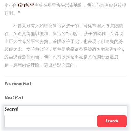
小小的
1對1教學
喪服在那里快快活樂地跑，我的心真有點兒鉸得
難耐。”
不曾見到有人如許寫魯迅及孩子的，可從常理人道實際讀
往，又逼真得無以復加。魯迅的“天然”，孩子的幼稚，又浮現
出巨大性命的平常姿勢。著眼落筆于此，也表現了郁達夫的紛
歧般之處。文筆無須說，更主要的是這些易被疏忽的精微細節,
經由過程瀏覽領會，我們也可以進修名家是若何調動紛揚思
路，應用內涵理路，寫出特點文章的。
Post
Previous
Previous Post
Post
navigation
Next
Next Post
Post
Search
Search