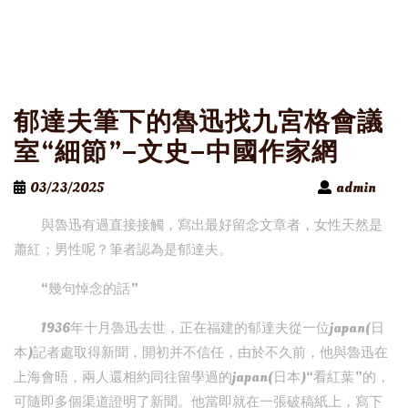
郁達夫筆下的魯迅找九宮格會議
室“細節”–文史–中國作家網
03/23/2025
admin
與魯迅有過直接接觸，寫出最好留念文章者，女性天然是
蕭紅；男性呢？筆者認為是郁達夫。
“幾句悼念的話”
1936年十月魯迅去世，正在福建的郁達夫從一位japan(日
本)記者處取得新聞，開初并不信任，由於不久前，他與魯迅在
上海會晤，兩人還相約同往留學過的japan(日本)“看紅葉”的，
可隨即多個渠道證明了新聞。他當即就在一張破稿紙上，寫下