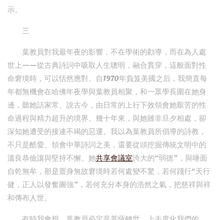
示。
三
葉教員對我最年夜的影響，不在學術的勸導，而在為人處
世上——從古典詩詞中吸取人生聰明，融合貫穿，這般面對性
命窘境時，可以恬然應對。自1970年負笈美國之后，我簡直每
年都無機會在哈佛年夜學與葉教員相聚，和一眾學長圍在她身
邊，聽她話家常、說古今，由日常的上行下效領會她艱苦的性
命過程與精力超升的境界。幾十年來，與她雖非旦夕相處，卻
深知她遭受的接連不竭的惡運。我以為葉教員所倡導的詩教，
不只是酷愛、領會中華詩詞之美，還要從頭挖掘傳統文明中的
溫良恭儉讓與堅持不懈。她
共享會議室
誇大的“弱德”，與唾面
自乾無牟，那是置身無故窘境時若何處變不驚，若何踐行“天行
健，正人以發奮圖強”，若何充分本身的浩然之氣，把慈祥與祥
和傳布人世。
有時我會想，葉教員必定是菩薩轉世，上去度化我們的。