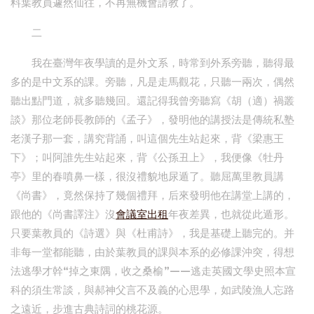
料葉教員遽然仙往，不再無機會請教了。
二
我在臺灣年夜學讀的是外文系，時常到外系旁聽，聽得最
多的是中文系的課。旁聽，凡是走馬觀花，只聽一兩次，偶然
聽出點門道，就多聽幾回。還記得我曾旁聽寫《胡（適）禍叢
談》那位老師長教師的《孟子》，發明他的講授法是傳統私塾
老漢子那一套，講究背誦，叫這個先生站起來，背《梁惠王
下》；叫阿誰先生站起來，背《公孫丑上》，我便像《牡丹
亭》里的春噴鼻一樣，很沒禮貌地尿遁了。聽屈萬里教員講
《尚書》，竟然保持了幾個禮拜，后來發明他在講堂上講的，
跟他的《尚書譯注》沒
會議室出租
年夜差異，也就從此遁形。
只要葉教員的《詩選》與《杜甫詩》，我是基礎上聽完的。并
非每一堂都能聽，由於葉教員的課與本系的必修課沖突，得想
法逃學才幹“掉之東隅，收之桑榆”——逃走英國文學史照本宣
科的須生常談，與郝神父言不及義的心思學，如武陵漁人忘路
之遠近，步進古典詩詞的桃花源。