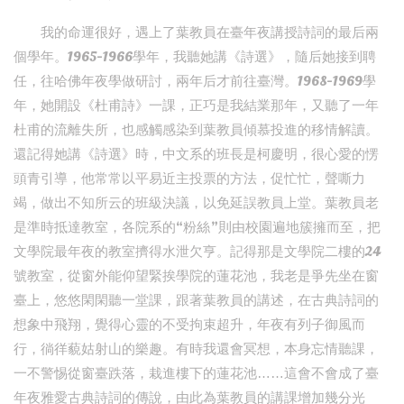
我的命運很好，遇上了葉教員在臺年夜講授詩詞的最后兩
個學年。1965-1966學年，我聽她講《詩選》，隨后她接到聘
任，往哈佛年夜學做研討，兩年后才前往臺灣。1968-1969學
年，她開設《杜甫詩》一課，正巧是我結業那年，又聽了一年
杜甫的流離失所，也感觸感染到葉教員傾慕投進的移情解讀。
還記得她講《詩選》時，中文系的班長是柯慶明，很心愛的愣
頭青引導，他常常以平易近主投票的方法，促忙忙，聲嘶力
竭，做出不知所云的班級決議，以免延誤教員上堂。葉教員老
是準時抵達教室，各院系的“粉絲”則由校園遍地簇擁而至，把
文學院最年夜的教室擠得水泄欠亨。記得那是文學院二樓的24
號教室，從窗外能仰望緊挨學院的蓮花池，我老是爭先坐在窗
臺上，悠悠閑閑聽一堂課，跟著葉教員的講述，在古典詩詞的
想象中飛翔，覺得心靈的不受拘束超升，年夜有列子御風而
行，徜徉藐姑射山的樂趣。有時我還會冥想，本身忘情聽課，
一不警惕從窗臺跌落，栽進樓下的蓮花池……這會不會成了臺
年夜雅愛古典詩詞的傳說，由此為葉教員的講課增加幾分光