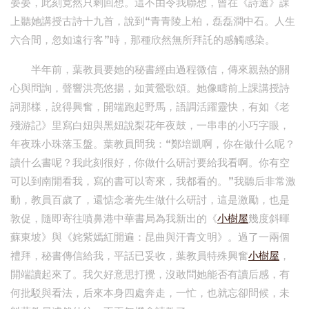
晏晏，此刻竟然只剩回想。這不由令我聯想，曾在《詩選》課
上聽她講授古詩十九首，說到“青青陵上柏，磊磊澗中石。人生
六合間，忽如遠行客”時，那種欣然無所拜託的感觸感染。
半年前，葉教員要她的秘書經由過程微信，傳來親熱的關
心與問詢，聲響洪亮悠揚，如黃鶯歌頌。她像疇前上課講授詩
詞那樣，說得興奮，開端跑起野馬，語調活躍靈快，有如《老
殘游記》里寫白妞與黑妞說梨花年夜鼓，一串串的小巧字眼，
年夜珠小珠落玉盤。葉教員問我：“鄭培凱啊，你在做什么呢？
讀什么書呢？我此刻很好，你做什么研討要給我看啊。你有空
可以到南開看我，寫的書可以寄來，我都看的。”我聽后非常激
動，教員百歲了，還惦念著先生做什么研討，這是激勵，也是
敦促，隨即寄往噴鼻港中華書局為我新出的《
小樹屋
幾度斜暉
蘇東坡》與《姹紫嫣紅開遍：昆曲與汗青文明》。過了一兩個
禮拜，秘書傳信給我，平話已妥收，葉教員特殊興奮
小樹屋
，
開端讀起來了。我欠好意思打攪，沒敢問她能否有讀后感，有
何批駁與看法，后來本身四處奔走，一忙，也就忘卻問候，未