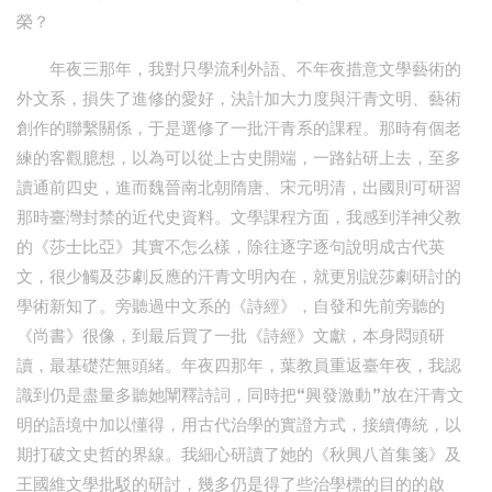
榮？
年夜三那年，我對只學流利外語、不年夜措意文學藝術的
外文系，損失了進修的愛好，決計加大力度與汗青文明、藝術
創作的聯繫關係，于是選修了一批汗青系的課程。那時有個老
練的客觀臆想，以為可以從上古史開端，一路鉆研上去，至多
讀通前四史，進而魏晉南北朝隋唐、宋元明清，出國則可研習
那時臺灣封禁的近代史資料。文學課程方面，我感到洋神父教
的《莎士比亞》其實不怎么樣，除往逐字逐句說明成古代英
文，很少觸及莎劇反應的汗青文明內在，就更別說莎劇研討的
學術新知了。旁聽過中文系的《詩經》，自發和先前旁聽的
《尚書》很像，到最后買了一批《詩經》文獻，本身悶頭研
讀，最基礎茫無頭緒。年夜四那年，葉教員重返臺年夜，我認
識到仍是盡量多聽她闡釋詩詞，同時把“興發激動”放在汗青文
明的語境中加以懂得，用古代治學的實證方式，接續傳統，以
期打破文史哲的界線。我細心研讀了她的《秋興八首集箋》及
王國維文學批駁的研討，幾多仍是得了些治學標的目的的啟