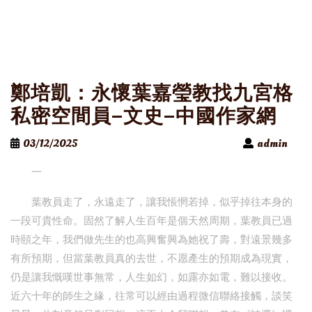
鄭培凱：永懷葉嘉瑩教找九宮格
私密空間員–文史–中國作家網
03/12/2025
admin
一
葉教員走了，永遠走了，讓我悵惘若掉，似乎掉往本身的
一段可貴性命。固然了解人生百年是個天然周期，葉教員已過
時頤之年，我們做先生的也高興奮興為她祝了壽，對遠景幾多
有所預期，但當葉教員真的去世，不愿產生的預期成為現實，
仍是讓我慨嘆世事無常，人生如幻，如露亦如電，難以接收。
近六十年的師生之緣，往常可以經由過程微信聯絡接觸，談笑