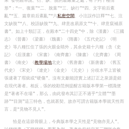
果“發明殿本訛、衍、缺、脫的最嚴重之處，有下列十種情
形”：“一、復葉”“二、脫葉”“三、缺行”“四、文字前后紊
亂”“五、篇章前后紊亂”“六
私密空間
、小注誤作註釋”“七、注
文缺脫”“八、校語缺脫”“九、肆意改易原文”“十、肆意竄補原
書”。如上十類訂正，在殿本“二十四史”中，除《漢書》《三國
志》《晉書》《梁書》《魏書》《隋書》《五代史記》《明
史》等八種扛住了張的火眼金睛外，其余史籍十六種（含《史
記》《后漢書》《宋書》《南齊書》《陳書》《北齊書》《周
書》《南史》《
教學場地
北史》《舊唐書》《新唐書》《舊五
代史》《宋史》《遼史》《金史》《元史》）分歧水平上皆被
張逮著了瑕疵或“硬傷”。沒有文獻能證實上述訂正之泉源是錯
在現代著者。相反，張的校勘范例提醒古籍版本學第一標識便
是“著者不在場”，那么，由此發布其訂正不過乎“立體”“墨
跡”“目測”這三特色，也就甚契。故亦可謂古籍版本學就天性而
言，是“見物不見人”。
恰是在這節骨眼上，今典版本學之天性是“見物亦見人”。