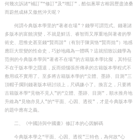
何幾次訴諸“補訂”“修訂”及“增訂”，酷似蔥翠古榕因歷盡滄桑
而蔚然成林又傲然沖天呢？
何謂今典版本學里的“著者在場”？錢學可謂范式。錢著諸
多版本的富饒演變，不就是鮮活、睿智而又厚重地與著者的學
術史、思惟史甚至錢“賢而諧”（有別于陳寅恪“賢而拙”）地感
應巨大世變的性命史，巧妙地織為一體嗎？這就招致以錢學為
范例的今典版本學與“著者不在場”的古籍版本學比擬，其特征
不在于版本學之隱退，反而煩惱張所傳承的古籍版本學程式不
敷用或不實用了。至多將古籍版本學的“立體、墨跡、目測”三
頂帽子擱到錢著版本研討頭上，尺碼嫌小了。換言之，只要將
古籍版本學“見物不見人”的“立體、墨跡、目測”，順水推舟地
升維為“見物亦見人”的“平面、心因、透視”，才是今典版本學
的題中應有之義。
二、《中國詩與中國畫》修訂本的心因解碼
今典版本學之“平面、心因、透視”三特色，為何故“心