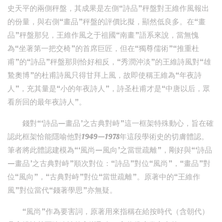
史天平的兩側秤盤，其成果是左側“詩品”秤盤對王維作風報出
的份量，與右側“畫品”秤盤的評價比擬，顯然低良多。在“畫
品”秤盤那兒，王維作風之于祖國“南畫”語系來說，當無愧
為“坐著第一把交椅”的首席巨匠，但在“獨尊儒術”“推重杜
甫”的“詩品”秤盤那則恰好相反，“秀潤沖淡”的王維詩風對“雄
鷙奧博”的杜甫詩風只得甘拜上風，故即使稱王維為“年夜詩
人”，充其量是“小的年夜詩人”，詩圣杜甫才是“中唐以后，眾
看所回的最年夜詩人”。
錢對“‘詩品—畫品’之古典對峙”這一框架特殊動心，旨在確
認此框架恰能隱喻他對1949—1978年這段學術史的切膚體認。
筆者將此體認建模為“‘風尚—風向’之當世疏離”，剛好與“‘詩品
—畫品’之古典對峙”順次對位：“詩品”對位“風尚”，“畫品”對
位“風向”，“古典對峙”對位“當世疏離”。原著中的“王維作
風”對位當代“錢著學思”亦無疑。
“風尚”作為要害詞，原著用來指稱在給按時代（含朝代）