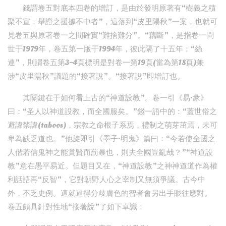
錢謂卷五對底本四卷的增訂，是由於發明原著有“樹義之積
聚不宣，舉證之援據不中者”，這落到“皮里陽秋”一案，也就可
見卷五與原著卷一之間確實“難捨難分”。“藕斷”，是指卷一問
世于1979年，卷五第一版于1994年，彼此隔了十五年；“絲
連”，則謂卷五第3~4頁標明是對卷一第19頁(當為第18頁)兼
涉“皮里陽秋”議題的“接著說”。“接著說”即增訂也。
其關鍵在于如何看上古的“神道設教”。卷一引《易·彖》
曰：“圣人以神道設教，而全國服矣。”錢一語中的：“蓋世俗之
避諱禁諱(taboos)，宗教之命根子系焉，禮制之萌芽茁焉，未可
卑為缺乏道也。”他旋即引《墨子·明鬼》篇曰：“今若使全國之
人偕若信鬼神之能賞賢而罰暴也，則夫全國豈亂哉？”“神道設
教”意在愚平易近。但題目又在，“神道設教”之神神道道作為權
利話語再“反智”，它對朝野人心之宰制又無須爭議。古今中
外，不乏史例。這就逼得分歧膚色的智者會另出手眼往應對。
卷五頗具針對性地“接著說”了如下卓識：