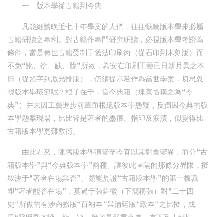
一、版本學從古籍到今典
凡能細讀晚近七十年學案的人們，往往慨嘆版本學未必屬
古籍研讀之專利。對古籍作專門研究研讀，必視版本學考證為
條件，當是傳世古籍受制于舊法印刷術（從石印到木刻版）而
不免“訛、衍、缺、脫”所致，為安在印刷工藝已日新月異之本
日（從鉛字到激光排版），仍須提示若作為當世學案，切忌忽
視版本學環節呢？根子在于，當今典籍（陳寅恪稱之為“今
典”）并未因工藝進步前輩而根絕版本學懸疑，反倒因今典的版
本學懸案現場，比比皆是著者的墨痕、指印及淚漬，似變得比
古籍版本學更難敷衍。
由此看來，陳舊版本學演變至今宜以其對象變異，而分“古
籍版本學”與“今典版本學”兩種。讓彼此區隔的那條分界限，擬
取決于“著者在場與否”。頗能見證“古籍版本學”的第一標識
即“著者能否在場”，莫過于張舜徽（下簡稱張）對“二十四
史”所做的有涉商務版“百衲本”與清廷版“殿本”之比擬，成