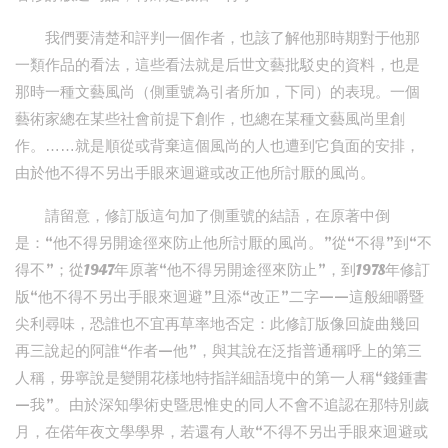
我們要清楚和評判一個作者，也該了解他那時期對于他那
一類作品的看法，這些看法就是后世文藝批駁史的資料，也是
那時一種文藝風尚（側重號為引者所加，下同）的表現。一個
藝術家總在某些社會前提下創作，也總在某種文藝風尚里創
作。……就是順從或背棄這個風尚的人也遭到它負面的安排，
由於他不得不另出手眼來迴避或改正他所討厭的風尚。
請留意，修訂版這句加了側重號的結語，在原著中倒
是：“他不得另開途徑來防止他所討厭的風尚。”從“不得”到“不
得不”；從1947年原著“他不得另開途徑來防止”，到1978年修訂
版“他不得不另出手眼來迴避”且添“改正”二字——這般細嚼暨
尖利尋味，恐誰也不宜再草率地否定：此修訂版像回旋曲幾回
再三說起的阿誰“作者—他”，與其說在泛指普通稱呼上的第三
人稱，毋寧說是變開花樣地特指詳細語境中的第一人稱“錢鍾書
—我”。由於深知學術史暨思惟史的同人不會不追認在那特別歲
月，在偌年夜文學學界，若還有人敢“不得不另出手眼來迴避或