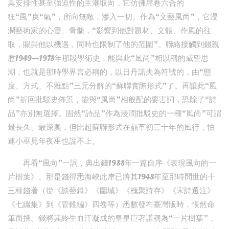
具安排性甚至強迫性的主潮取向，它仿佛席卷六合的
狂“風”戾“氣”，所向無敵，滲入一切。作為“文藝風尚”，它浸
潤藝術家的心靈、骨髓，“影響到他對題材、文體、作風的往
取，賜與他以機遇，同時也限制了他的范圍”。聯絡接觸到錢親
歷1949—1978年那段學術史，能與此“風尚”相以稱的威望思
潮，也就是那時學界言必稱的，以日丹諾夫為符號的，由“態
度、方式、不雅點”三元分解的“蘇聯實際形式”了。再讓此“風
尚”折回批駁史佈景，能與“風尚”相般配的要害詞，恐除了“詩
品”亦別無選擇。固然“詩品”作為浸潤批駁史的一種“風尚”可謂
最長久、最深奧，但比起蘇聯形式在鼎革初三十年的風行，怕
連小巫見年夜巫也說不上。
再看“風向”一詞，典出錢1988年一篇自序《表現風向的一
片樹葉》。那是錢得悉海峽此岸已將其1948年至那時問世的十
三種錢著（從《談藝錄》《圍城》《槐聚詩存》《宋詩選注》
《七綴集》到《管錐編》四卷等）悉數發布臺灣版時，悵然命
筆而撰。錢將其終生血汗凝成的皇皇巨著謙稱為“一片樹葉”，