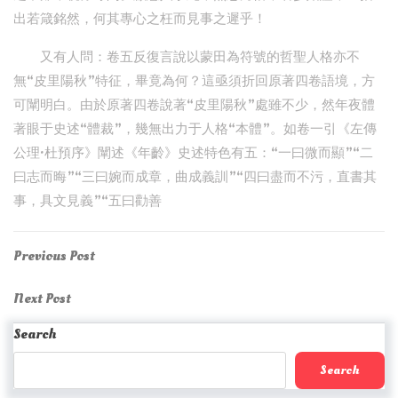
出若箴銘然，何其專心之枉而見事之遲乎！
又有人問：卷五反復言說以蒙田為符號的哲聖人格亦不
無“皮里陽秋”特征，畢竟為何？這亟須折回原著四卷語境，方
可闡明白。由於原著四卷說著“皮里陽秋”處雖不少，然年夜體
著眼于史述“體裁”，幾無出力于人格“本體”。如卷一引《左傳
公理·杜預序》闡述《年齡》史述特色有五：“一曰微而顯”“二
曰志而晦”“三曰婉而成章，曲成義訓”“四曰盡而不污，直書其
事，具文見義”“五曰勸善
Post
Previous
Previous Post
Post
navigation
Next
Next Post
Post
Search
Search