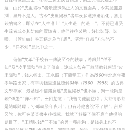
古怪得像嬉皮士，衛羽士見之疾首頓足，偽正人唯恐避之不
遠，由於“皮里陽秋”者最擅扒偽正人的文雅面具，令其臉無處
擱，里外不是人。古今“皮里陽秋”者年夜多選擇邊沿化，套用
錢的書名，即活在“人生邊上”“人生邊上的邊上”。不得已遭受
生疏者或令其防備的厭嫌者，他們往往裝憨，好比裝聾、裝
啞。《管錐編》卷五稱之為“佯愚”。演示“佯愚”方法恐不
少，“佯不知”是此中之一。
偏偏“文革”干校有一傳說至今的軼事，將錢與“佯不
知”及“皮里陽秋”串出了傳奇，說或人曾在干校請教錢何謂“皮
里陽秋”，錢未答出。王水照（下簡稱王）作為1960年北京年夜
學半路出家，有幸與錢重逢且瞭解38年（1960—1998）的古典
文學專家，最基礎不信錢竟連“皮里陽秋”也不懂，獨一能夠是
錢“佯愚”“佯不知”。王回想道：“我曾向他請益時，大都情形都
是隨叩隨應，‘小叩輒發年夜叫’，但有時他會說‘不了解’，然后
又說，你可在某某書中往找嘛。我就了解提了個不應向他提的
題目了。”王體味錢“佯不知”的另一種能夠，是錢身上也不