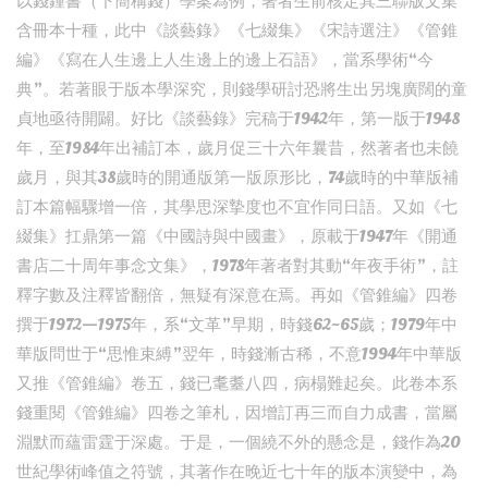
以錢鍾書（下簡稱錢）學案為例，著者生前核定其三聯版文集
含冊本十種，此中《談藝錄》《七綴集》《宋詩選注》《管錐
編》《寫在人生邊上人生邊上的邊上石語》，當系學術“今
典”。若著眼于版本學深究，則錢學研討恐將生出另塊廣闊的童
貞地亟待開闢。好比《談藝錄》完稿于1942年，第一版于1948
年，至1984年出補訂本，歲月促三十六年曩昔，然著者也未饒
歲月，與其38歲時的開通版第一版原形比，74歲時的中華版補
訂本篇幅驟增一倍，其學思深摯度也不宜作同日語。又如《七
綴集》扛鼎第一篇《中國詩與中國畫》，原載于1947年《開通
書店二十周年事念文集》，1978年著者對其動“年夜手術”，註
釋字數及注釋皆翻倍，無疑有深意在焉。再如《管錐編》四卷
撰于1972—1975年，系“文革”早期，時錢62~65歲；1979年中
華版問世于“思惟束縛”翌年，時錢漸古稀，不意1994年中華版
又推《管錐編》卷五，錢已耄耋八四，病榻難起矣。此卷本系
錢重閱《管錐編》四卷之筆札，因增訂再三而自力成書，當屬
淵默而蘊雷霆于深處。于是，一個繞不外的懸念是，錢作為20
世紀學術峰值之符號，其著作在晚近七十年的版本演變中，為