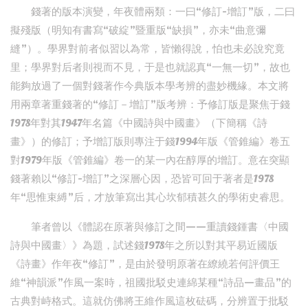
錢著的版本演變，年夜體兩類：一曰“修訂-增訂”版，二曰
擬殘版（明知有書寫“破綻”暨重版“缺損”，亦未“曲意彌
縫”）。學界對前者似習以為常，皆懶得說，怕也未必說究竟
里；學界對后者則視而不見，于是也就認真“一無一切”，故也
能夠放過了一個對錢著作今典版本學考辨的盡妙機緣。本文將
用兩章著重錢著的“修訂－增訂”版考辨：予修訂版是聚焦于錢
1978年對其1947年名篇《中國詩與中國畫》（下簡稱《詩
畫》）的修訂；予增訂版則專注于錢1994年版《管錐編》卷五
對1979年版《管錐編》卷一的某一內在醇厚的增訂。意在突顯
錢著賴以“修訂-增訂”之深層心因，恐皆可回于著者是1978
年“思惟束縛”后，才放筆寫出其心坎郁積甚久的學術史睿思。
筆者曾以《體認在原著與修訂之間——重讀錢鍾書〈中國
詩與中國畫〉》為題，試述錢1978年之所以對其平易近國版
《詩畫》作年夜“修訂”，是由於發明原著在繚繞若何評價王
維“神韻派”作風一案時，祖國批駁史連綿某種“詩品—畫品”的
古典對峙格式。這就仿佛將王維作風這枚砝碼，分辨置于批駁