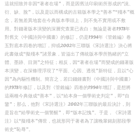
這就招致并非因“著者在場”，而是因舊法印刷術所形成的“訛、
衍、缺、脫”，以及是以而構成的古籍版本學之“善本”“殘本”概
念，若無差異地套在今典版本學頭上，則不免不實用或不敷
用。對錢著版本演變的深層究查業已表白：無論是著者1978年
對舊文《中國詩與中國畫》的修訂，仍是1994年《管錐編》卷
五對底本四卷的增訂，抑或2002年三聯版《宋詩選注》決心將
此書做成“擬殘本”諸景象，皆溢出了傳統版本學所熟睹的“立
體、墨跡、目測”之特征；相反，因“著者在場”而變成的錢著版
本演變，在深條理浮現了“平面、心因、透視”新特征，且以“心
因”為內驅性機制。簡言之，若曰錢鍾書對《中國詩與中國畫》
的1978年修訂，以及對《管錐編》四卷的1994年增訂，是想將
這兩種今典做成“善本”，以“給本身一個學術史判定”，即“自
鑒”；那么，他對《宋詩選注》2002年三聯版的最后決計，則
是旨在“給學術史一個警醒”，即“版本記愧”。于是，《宋詩選
注》以“擬殘本”傳世，也就形同于著者為了讓晚輩銘刻那段學
術史“恥辱”。