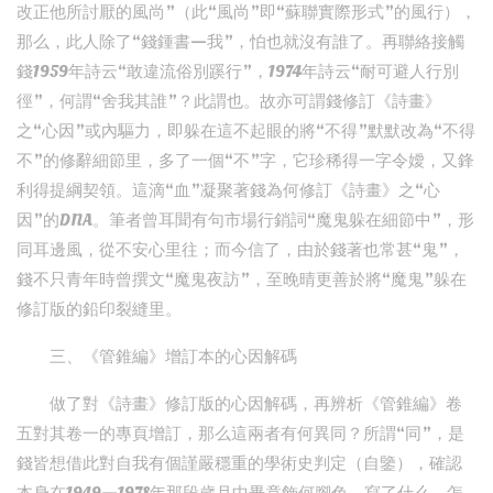
改正他所討厭的風尚”（此“風尚”即“蘇聯實際形式”的風行），
那么，此人除了“錢鍾書—我”，怕也就沒有誰了。再聯絡接觸
錢1959年詩云“敢違流俗別蹊行”，1974年詩云“耐可避人行別
徑”，何謂“舍我其誰”？此謂也。故亦可謂錢修訂《詩畫》
之“心因”或內驅力，即躲在這不起眼的將“不得”默默改為“不得
不”的修辭細節里，多了一個“不”字，它珍稀得一字令嬡，又鋒
利得提綱契領。這滴“血”凝聚著錢為何修訂《詩畫》之“心
因”的DNA。筆者曾耳聞有句市場行銷詞“魔鬼躲在細節中”，形
同耳邊風，從不安心里往；而今信了，由於錢著也常甚“鬼”，
錢不只青年時曾撰文“魔鬼夜訪”，至晚晴更善於將“魔鬼”躲在
修訂版的鉛印裂縫里。
三、《管錐編》增訂本的心因解碼
做了對《詩畫》修訂版的心因解碼，再辨析《管錐編》卷
五對其卷一的專頁增訂，那么這兩者有何異同？所謂“同”，是
錢皆想借此對自我有個謹嚴穩重的學術史判定（自鑒），確認