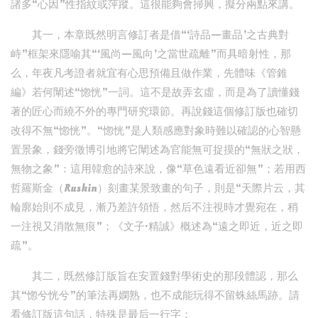
諸多“心因”性指紋或萍蹤。這很能夠會掃興，擬分兩點來講。
其一，本章既然明言修訂者是借“‘詩品—畫品’之古典對
峙”框架來隱喻其“‘風尚—風向’之當世疏離”而具暗射性，那
么，年夜凡考證者就宜有心思預備且做作業，先體味《管錐
編》若何闡述“惚恍”一詞。這不是故弄玄虛，而是為了讀懂錢
著的匠心而繞不外的專門研究環節。再說錢這個修訂版也確切
改得不無“惚恍”。“惚恍”是人類感應對象時難以確認的心智懸
置景象，錢旁徵博引地將它闡述為官能無可捉摸的“無狀之狀，
無物之象”：這用韓愈的詩來說，像“草色遠看近卻無”；若用西
哲羅斯金（Ruskin）刻畫某景致畫的句子，則是“天際片云，其
輪廓始則不成見，漸乃差許領悟，然后不注視時才覺宛在，稍
一注視又消散無痕”；《文子·精誠》概述為“遠之即近，近之即
疏”。
其二，既然修訂版旨在安置錢對學術史的那段體認，那么
其“惚兮恍兮”的筆法再嫻熟，也不成能玩得不留蛛絲馬跡。請
看修訂版這句話，特殊是最后一行字：