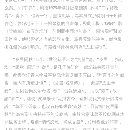
本身在1949—1978年那段歲月中畢竟飾何腳色、寫了什么、怎
么寫。所謂“異”，則指1978年修訂版是錢將“不得”二字修改
為“不得不”，僅著一字，盡得風騷，為本身在那特別日子所飾
腳色，靜靜地留下了一幅繁複的自畫像；與此比擬，1994年版
《管錐編》卷五之增訂，則別開生面地勾畫了一幅法國哲賢蒙
田肖像，他那智者才有的悲欣交集、哀喜莫測的神色，似也常
掛在錢的眉梢嘴角。有識者將此神色稱為“皮里陽秋”。
“皮里陽秋”典出《世說新語》之“賞譽”篇。“皮里”，指心
坎；“陽秋”原詞“年齡”，是孔子修訂的一部記錄魯國汗青的
書。此書對汗青人物及事務隱含褒貶而不直白，即“言其外無臧
否，而內有所褒貶也”（《晉書·褚裒傳》），此謂“皮里年
齡”。后因晉簡文帝母名“春”，晉報酬避忌，而以“陽”字改
謂“春”字，遂使“皮里陽秋”流播古今。這對現代文學研討者來
說，“算不上僻事，也沒有秘躲幾多‘奇妙’”，且皆知“皮里陽
秋”作為古聖人格特征不無笑劇感，由於它意味著不按朝綱或坊
間風俗出牌，反倒“惱怒怒罵，皆成文章”，狡猾得像老頑童，