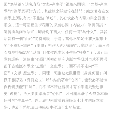
因”為關鍵？這兒宜取“文獻-產生學”視角來闡明。“文獻-產生
學”作為學案研討方式，其建模之關鍵恰在詰問：給定著者在文
獻學上所以有此“不雅點-闡述”，其心坎必有內驅力與之對應；
那么，這一可謂產生學程度的深層心因（內驅力）畢竟何謂？
這轉換為雨果語式，即針對宇宙人生任何一個“為什么”，其背
后皆有一個“由於”尚待揭曉。于是，當你不知足于將文獻學上
的“不雅點-闡述”（墨跡）視作天經地義的“尺度謎底”，而只是
看成亟待探聽的“謎面”且孜孜以求其產生學“答案”（心因）畢
竟何謂時，這個由“心因”所領銜的今典版本學研討也就不再滯
留于古籍版本學之“立體”（文獻學），而不得不走向“平
面”（文獻-產生學）。同理，阿誰被微觀世變（身處何世）與
微不雅際遇（身何處世）所糾結的著者“心因”，也勢必不是慣
例視覺所能“目測”，而不得不請益智者才有的學術史暨思惟
史“透視”。故只要抓準著者“心因”，才可謂牽著了今典版本學
研討的“牛鼻子”。以此途徑來重讀錢著晚近七十年的版本演
變，也就不愁能讀出傳統版本學讀不出的新意。