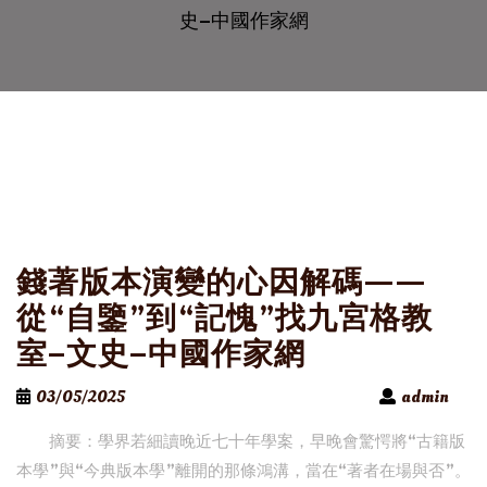
史–中國作家網
錢著版本演變的心因解碼——
從“自鑒”到“記愧”找九宮格教
室–文史–中國作家網
03/05/2025
admin
摘要：學界若細讀晚近七十年學案，早晚會驚愕將“古籍版
本學”與“今典版本學”離開的那條鴻溝，當在“著者在場與否”。