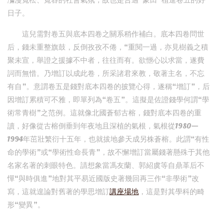
瀰漫寬松、寬容的社會氣氛，故也是合適“蒙田”植進卷五的好
日子。
這兒需對卷五與底本四卷之關系稍作補白。底本四卷問世
后，錢未重整旗鼓，反倒孜孜不倦，“重閱一過，亦見樹義之積
聚未宣，舉證之援據不中者，往往而有。欲愜心以求當，遂費
詞而無惜。乃增訂以成此卷，所采諸君來教，敬著主名，不忘
有自”。意謂卷五是錢對底本四卷的披覽心得，遂稱“增訂”，后
因增訂累積可不雅，即單列為“卷五”。這擬是佐證錢學何謂“學
術常青樹”之范例。這就像北國蒼郁古榕，錢對底本四卷的重
讀，好像從古榕倒垂到年夜地且深植的氣根，氣根從1980—
1994年茁壯繁衍十五年，也就拔地參天成另株蒼榕。此謂“有性
命的學術”或“學術性命長青”，故不懈增訂當屬錢著懸殊于其他
名家名著的刺眼特色。請想象當馮友蘭、郭紹虞等自鼎革后不
憚“與時俱進”地對其平易近國版史著幾回再三作“非學術”改
寫，這就遑論對舊著的學思增訂
講座場地
，這是對其學科的畸
形“變異”。