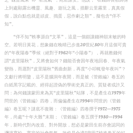
乏“魏晉風采”即“名流氣”，宛若謝安。他說，“在錢師長教師身
上到處顯露出機靈、風趣、遊玩之風，措辭云里霧里，真真假
假，說白點也就是頑皮、搗蛋，惡作劇之類”，擬包含“佯不
知”。
“佯不知”軼事源自“文革”，這是一個頗讓錢神顛末敏的時
空。若明日黃花，想象錢在晚晴已步進20世紀80年月這個可貴
的“年夜陽春”季候（絕對于1962年“小陽春”），再就教錢何
謂“皮里陽秋”，又將會如何？錢能否會因年夜地回春、年夜氣
變熱，而愿對“皮里陽秋”舊曲創新，再度“小叩輒發年夜叫”？
文獻行將明鑒，這不是腦洞年夜開，而是被《管錐編》卷五的
白紙黑字記載的、經得起證偽的學術史真正的。質疑者或許又
問：為何錢讓蒙田來為其“皮里陽秋”站隊，不是產生在1979年
問世的《管錐編》四卷，而偏偏產生在1994年問世的《管錐
編》卷五呢？謎底不復雜：《管錐編》四卷撰于1972—1975
年，尚處“十年大難”末期；《管錐編》卷五撰于1980—1994
年，新時代對內改造、對外開放，想必是蒙田生前亦會認同的