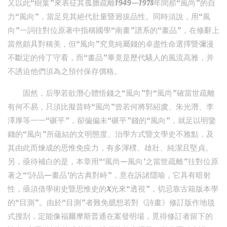
又以此“樹葉”來表征其孤膽疏離1949—1978年間那“風尚”的自
力“風向”，當足見其絕代肚量暨迥拔品性。同時須說，用“風
向”一詞往對位原著中指稱國學“南畫”譜系的“畫品”，在修辭上
當然頗具對稱美，但“風向”究竟純屬錢的卓盡性命選擇暨彌漫
不斷定的伶丁守看，而“畫品”畢竟是歷代騷人的風流高雅，并
不誘迫他們須為之預付保存價格。
固然，后學若欲潛心體悟錢之“風向”對“風尚”確當世疏離
有何不易，只須比擬昔時“風尚”曾若何將郭紹虞、朱光潛、李
澤厚等一一“碾平”，卻偏偏未“碾平”錢的“風向”，就足以明鑒
錢的“風向”所蘊結的文明態度、治學方式暨文學史不雅點，及
其由此而煉成的思惟免疫力，有多渾樸、雄壯、純潔且堅貞。
另，亟待補白的是，本章用“‘風尚—風向’之當世疏離”往對位原
著之“‘詩品—畫品’的古典對峙”，意在訴諸隱喻，它具有暗射
性，亟須借學術史暨思惟史的X光來“透視”，切忌靠古籍版本學
的“目測”。由於“目測”者難免臆想若對《詩畫》修訂版作地毯
式搜刮，定能像福爾摩斯普通在案發明場，覓得修訂者留下的