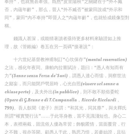
奉持”，也就無甚牽強。既然“皮里陽秋”之關鍵在于“外不臧
否，內蘊年齡”，那么，晉人“外不臧否”被蒙田說成“外示和
同”，蒙田“內不奉持”即晉人之“內蘊年齡”，也就恰成鏡像型對
稱。
錢識人甚深，或能猜著讀者亟待更多材料來驗證如上推
理，故《管錐編》卷五在另一頁碼“接著說”：
十六世紀基督教神甫制訂“心坎保存”(mental reservation)
之法，感化年夜同。康帕內拉嘗賦詩，題曰：“愚人有知而有
力”(Senno senza Forza de’Savi)，謂愚人達心而懦，洞察世法
之鄙妄，而只能閉戶煢居時，心光自照(vissero sol senno a
chiuse porte)，及夫外出(in pubblico)，則不敢不順俗委蛇
(Opere di G.Bruno e di T.Campanella，Riccrdo Ricclardi，
799)。吾人飫聞《老子》所謂：“和其光，同其塵”，與夫釋氏
所謂“權實雙行法”……于此等身教，當不見識淺短也。身心二
本，表裡兩截，固流俗人優為常習；飾貌匿情，當面覆背，行
之不難，視亦等閑。顧愚人于此，熟思乃悟，若參始證，且拈