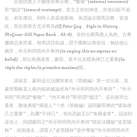
吉朋謂愚人于國度所奉宗教，“貌敬”(external reverence)
而“腹誹”(inward contempt)，君主之崇祀神道，亦借以馭平易
近，初非虔信。同時人若孟德斯鳩、休謨論古羅馬宗教，皆道
此，而吉朋筆舌尤冷雋耳(Cf.Peter Gay，Style in History，
McGraw-Hill Paper Back，43-4)。非特古羅馬愚人為然。古希
臘猜忌派而還，相率諄諄告誠，謂于國教以致俗信，無妨他心
兩舌，外示和同而內不奉持(in saying this we express no
belief)，所以免禍遠害，蒙田、笛卡兒且標為律己之重要(la
règle des règles;la première maxime)焉。
請留意，蒙田這位法國智者在《管錐編》第一次出面，其
處世戰略某人格內核就被論述為“外示和同而內不奉持”：“外示
和同”即所謂“貌敬”，“內不奉持”即所謂“腹誹”。這在衛羽士
看來，難道典範“兩面人”？然《管錐編》認同蒙田將此“標為律
己之重要”，此屬“不得已”，舍此恐缺乏以“免禍遠害”。話說到
這份上，則謂蒙田之“外示和同而內不奉持”跡近法國版“皮里陽
秋”，或倒過去，謂晉人“皮里陽秋”是中華版“外示和同而內不