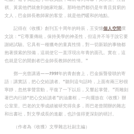
祺、黃裳他們就會到她家吃飯。那時他們都仍是年青且貧窮的
文人，巴金師長教師家的客堂，就是他們暖和的地點。
記得在《收獲》創刊五十周年的時辰，王安憶
個人空間
撰
文說：“它尊重傳統，保持美學的神圣性，但這并不等于說它要
謝絕試驗。它具有一種獵奇的童真性情，對一切新穎的事物都
抱著摸索的預備，這就使它一直浮現出年青的面孔。實在，這
也就是它的開創者巴金師長教師的性情。”
鄧一光曾講過——1991年的青創會上，巴金振聾發聵的寄
語：講實話，把心交給讀者。“聽到這句話時，上面有兩三秒很
寧靜，忽然掌聲雷動，平復了一下以后，又響起掌聲。”而雕刻
著巴內行跡“把心交給讀者”的油畫框，一向擺放在《收獲》辦
公室里。巴老的文學成績被研究得良多，而巴老曾開辦的雜志
和出書社，對文學成長的進獻，也許值得更深刻的研討。
（作者為《收獲》文學雜志社副主編）