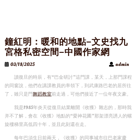
鐘紅明：暖和的地點–文史找九
宮格私密空間–中國作家網
03/18/2025
admin
讀復旦的時辰，有“巴金研討”這門課，某天，上那門課程
的同窗說，他們在講課教員的率領下，到武康路巴老的居所往
了，雖只是門
舞蹈教室
前走過，可他們接近了一位年夜文豪。
我是1985年炎天從復旦結業離開《收獲》雜志的，那時我
并不了解，會在《收獲》地點的“愛神花圃”那架漂亮誘人的螺
旋樓梯里高低四十年，並且此刻還在走。
每年巴須生日前兩天，《收獲》的同事城市往巴老家慶