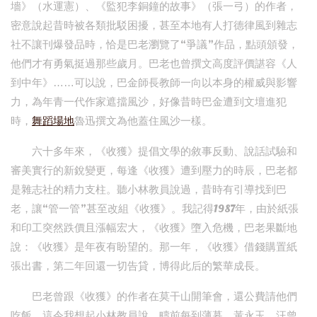
墻》（水運憲）、《監犯李銅鐘的故事》（張一弓）的作者，
密意說起昔時被各類批駁困擾，甚至本地有人打德律風到雜志
社不讓刊爆發品時，恰是巴老瀏覽了“爭議”作品，點頭頒發，
他們才有勇氣挺過那些歲月。巴老也曾撰文高度評價諶容《人
到中年》……可以說，巴金師長教師一向以本身的權威與影響
力，為年青一代作家遮擋風沙，好像昔時巴金遭到文壇進犯
時，
舞蹈場地
魯迅撰文為他蓋住風沙一樣。
六十多年來，《收獲》提倡文學的敘事反動、說話試驗和
審美實行的新銳變更，每逢《收獲》遭到壓力的時辰，巴老都
是雜志社的精力支柱。聽小林教員說過，昔時有引導找到巴
老，讓“管一管”甚至改組《收獲》。我記得1987年，由於紙張
和印工突然跌價且漲幅宏大，《收獲》墮入危機，巴老果斷地
說：《收獲》是年夜有盼望的。那一年，《收獲》借錢購置紙
張出書，第二年回還一切告貸，博得此后的繁華成長。
巴老曾跟《收獲》的作者在莫干山開筆會，還公費請他們
吃飯。這令我想起小林教員說，疇前每到薄暮，黃永玉、汪曾