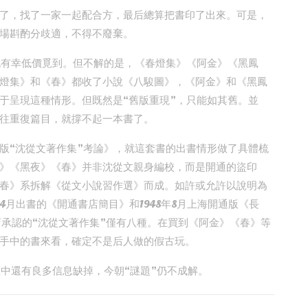
了，找了一家一起配合方，最后總算把書印了出來。可是，
場斟酌分歧適，不得不廢棄。
也有幸低價覓到。但不解的是，《春燈集》《阿金》《黑鳳
燈集》和《春》都收了小說《八駿圖》，《阿金》和《黑鳳
于呈現這種情形。但既然是“舊版重現”，只能如其舊。並
往重復篇目，就撐不起一本書了。
版“沈從文著作集”考論》，就這套書的出書情形做了具體梳
》《黑夜》《春》并非沈從文親身編校，而是開通的盜印
春》系拆解《從文小說習作選》而成。如許或允許以說明為
4月出書的《開通書店簡目》和1948年8月上海開通版《長
店承認的“沈從文著作集”僅有八種。在買到《阿金》《春》等
手中的書來看，確定不是后人做的假古玩。
程中還有良多信息缺掉，今朝“謎題”仍不成解。