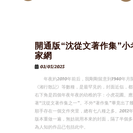
開通版“沈從文著作集”小
家網
03/05/2025
年夜約2010年前后，我剛剛留意到1940年月
《湘行散記》等數種，是最罕見的，封面近似，都
右下角是四個年夜年夜的幼稚的字：小虎花圃。應
著“沈從文著作集之一”。不外“著作集”畢竟出
順手存在一個文件夾里，總有七八種之多。201
版本重做一遍，無妨就用本來的封面，隔了半個多
為人知的作品已包括此中。