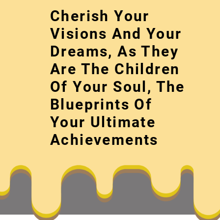
Skip
Cherish Your
to
content
Visions And Your
Dreams, As They
Are The Children
Of Your Soul, The
Blueprints Of
Your Ultimate
開通版“沈從文著
Achievements
Cherish your visions and your dreams, as 