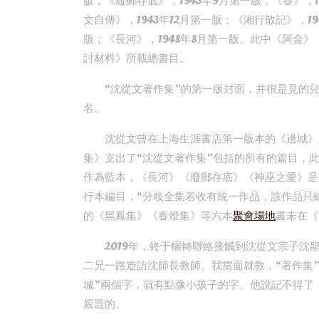
版；《廢郵存底》，1943年9月第一版；《春》，1
文自傳》，1943年12月第一版；《湘行散記》，19
版；《長河》，1948年8月第一版。此中《阿金
討材料》所載總書目。
“沈從文著作集”的第一版封面，并很是見的
名。
沈從文曾在上海生涯書店第一版本的《邊城》
集》支出了“沈從文著作集”包括的所有的篇目，
作為藍本，《長河》《廢郵存底》《神巫之愛》是
行本編目，“分歧全集若收有統一作品，該作品只
的《黑鳳集》《春燈集》等六本
聚會場地
書未在《
2019年，終于輾轉聯絡接觸到沈從文宗子
二兄一路造訪沈師長教師。我當面就教，“著作集
城”兩個字，就有點像小孩子的字。他說記不得了
親題的。