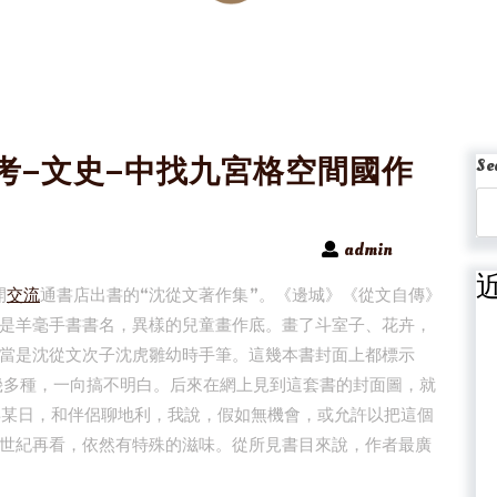
考–文史–中找九宮格空間國作
Se
admin
開
交流
通書店出書的“沈從文著作集”。《邊城》《從文自傳》
是羊毫手書書名，異樣的兒童畫作底。畫了斗室子、花卉，
當是沈從文次子沈虎雛幼時手筆。這幾本書封面上都標示
了幾多種，一向搞不明白。后來在網上見到這套書的封面圖，就
2年某日，和伴侶聊地利，我說，假如無機會，或允許以把這個
世紀再看，依然有特殊的滋味。從所見書目來說，作者最廣