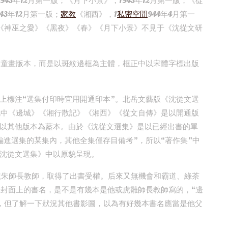
943年12月第一版；《月下小景》，1943年12月第一版；《從
43年12月第一版；
家教
《湘西》，1
私密空間
944年4月第一
》《神巫之愛》《黑夜》《春》《月下小景》不見于《沈從文研
兒童畫版本，而是以斑紋邊框為主體，框正中以宋體字標出版
上標注“選集付印時宜用開通印本”。北岳文藝版《沈從文選
此中《邊城》《湘行散記》《湘西》《從文自傳》是以開通版
以其他版本為藍本。由於《沈從文選集》是以已經出書的單
編進選集的某集內，其他全集僅存目備考”，所以“著作集”中
沈從文選集》中以原貌呈現。
沈龍朱師長教師，取得了出書受權。后來又無機會和霸道、綠茶
”封面上的書名，是不是有幾本是他或虎雛師長教師寫的，“邊
，但了解一下狀況其他書影圖，以為有好幾本書名應當是他父