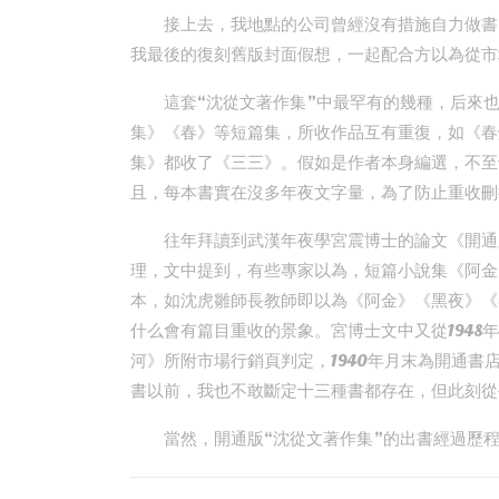
接上去，我地點的公司曾經沒有措施自力做書
我最後的復刻舊版封面假想，一起配合方以為從市
這套“沈從文著作集”中最罕有的幾種，后來
集》《春》等短篇集，所收作品互有重復，如《春
集》都收了《三三》。假如是作者本身編選，不至
且，每本書實在沒多年夜文字量，為了防止重收刪
往年拜讀到武漢年夜學宮震博士的論文《開通
理，文中提到，有些專家以為，短篇小說集《阿金
本，如沈虎雛師長教師即以為《阿金》《黑夜》《
什么會有篇目重收的景象。宮博士文中又從1948年
河》所附市場行銷頁判定，1940年月末為開通書
書以前，我也不敢斷定十三種書都存在，但此刻從
當然，開通版“沈從文著作集”的出書經過歷