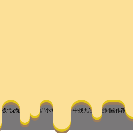
作集”小考–文史–中找
they are the children of your soul, the blueprints of yo
版“沈從文著作集”小考–文史–中找九宮格空間國作家網