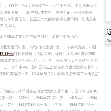
》，才確知“沈從文著作集”一共出了十三種。于是把重做這
人獲取受權，一邊往找版本材料。兩件事都不是特殊順遂。
就任何出書信息，甚至在北京的藏書樓也查不到。其他九本
了掃描版。
續查閱沈從文著作的版本材料，清楚了更多信息。
No
子》由北舊書局出書，為“無須社叢書”之一，收戲劇九篇、小說
1對1教學
師長教師據《沈從文研討材料》（花城出書社1991
出書的沈從文著作分為三類：一、見于公私加入我的最愛的著作
種；三、盜印本7種。新中國成立之前確有其書的沈從文著作，
商務印書館第一版，1942年12月又由開通書店出書了作者改訂
作，預備在桂林開通書店出書“沈從文著作集”，原打算出書30
月第一版；《阿金》，1943年7月第一版；《黑鳳集》，1943
巫之愛》，1943年9月第一版；《黑夜》，1943年9月第一