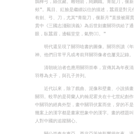
鵲樺弓，絲弦赭。雕翎箭，純鋼鐵。青龍刀，偃新
頰”。鳳目、紅臉是繼續以往的描述，蠶眉是對元
有劍、弓、刀，尤其“青龍刀，偃新月”直接被羅
貫中《三國志淺顯演義》為后世刻畫關羽供給了通
眼，臥蠶眉，邊幅堂堂，氣勢。”
明代還呈現了關羽唸書的圖像。關羽所讀《年
神。他們日常平凡或考前拜關羽像者也屢見記錄。
清朝統治者也應用關羽崇奉，宣傳其為年夜清
羽尊為夫子，與孔子并列。
近代以來，除了戲曲、泥像和壁畫、小說插畫
關羽。較早的是荷蘭人約翰尼霍夫在十七世紀創作
中關羽的經典外型，畫中關羽伏案而坐，穿的不是
幾案上的漢字都是畫家想象中的漢字。畫的標題叫
人對中國的追蹤關心。
關公崇奉在東亞、西北亞等地影響很年夜，這些