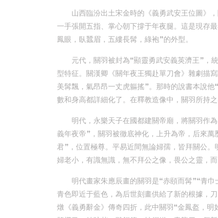
山西臨汾出土宋金時的《義勇武安王位圖》，
一手張開五指、掌心朝下撐于年夜腿。這是現存最
鳳眼，臥蠶眉，五縷長髯，綠袍”的外型。
元代，關羽被封為“顯靈勇武安義英濟王”，
型特征。關漢卿《關年夜王獨赴單刀會》雜劇描寫
美髯飄，氣昂昂一丈虎軀搖”。那時的說書本說他
數和身高都詳細化了。在釋教造像中，關羽所持之
明代，永樂天子在國都建關帝廟，將關羽作為
義年夜帝”，關羽被徹底神化，上升為帝，后來萬
君”，位置極尊。平易近間無論婦孺，皆拜關公。
婦老小，有識無識，無不拜公之像，畏公之靈，而
明代畫家朱應辰畫的關羽是“赤頤而髯”“青
青色即近于藍色，為后世刻畫供給了新的根據，刀
燉《義勇辭金》傳奇四折，此中關羽“金鳳盔，明