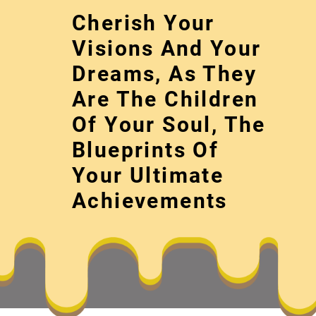
Skip
Cherish Your
to
content
Visions And Your
Dreams, As They
Are The Children
Of Your Soul, The
Blueprints Of
Your Ultimate
關羽抽像的
Achievements
Cherish your visions and your dreams, as 