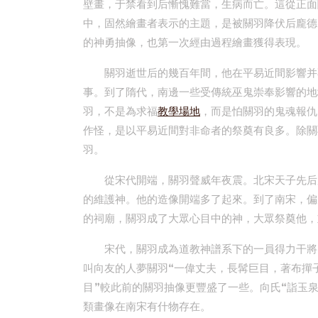
壁畫，于禁看到后慚愧難當，生病而亡。這從正面
中，固然繪畫者表示的主題，是被關羽降伏后龐德
的神勇抽像，也第一次經由過程繪畫獲得表現。
關羽逝世后的幾百年間，他在平易近間影響并
事。到了隋代，南邊一些受傳統巫鬼崇奉影響的地
羽，不是為求福
教學場地
，而是怕關羽的鬼魂報仇
作怪，是以平易近間對非命者的祭奠有良多。除關
羽。
從宋代開端，關羽聲威年夜震。北宋天子先后
的維護神。他的造像開端多了起來。到了南宋，偏
的祠廟，關羽成了大眾心目中的神，大眾祭奠他，
宋代，關羽成為道教神譜系下的一員得力干將
叫向友的人夢關羽“一偉丈夫，長髯巨目，著布撣子
目”較此前的關羽抽像更豐盛了一些。向氏“詣玉
類畫像在南宋有什物存在。