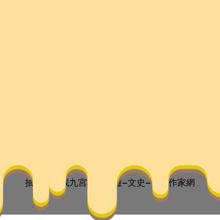
變找九宮格會議遷–文史
they are the children of your soul, the blueprints of yo
抽像的變找九宮格會議遷–文史–中國作家網