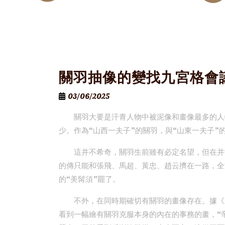
關羽抽像的變找九宮格會
03/06/2025
關羽大要是汗青人物中被泥像和畫像最多的人
少。作為“山西一夫子”的關羽，與“山東一夫子”
這并不希奇，關羽生前雖有必定名望，但在并
的傳只能和張飛、馬超、黃忠、趙云擠在一路，全
的“美髯須”罷了。
不外，在同時期確切有關羽的畫像存在。據《
看到一幅繪有關羽克服本身的內在的事務的畫，“