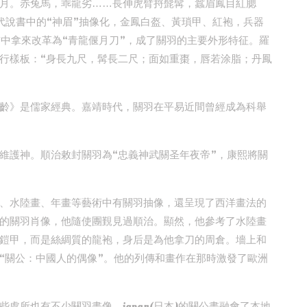
月。赤兔馬，乖龍劣……長伸虎臂捋髭髯，蠶眉鳳目紅腮
代說書中的“神眉”抽像化，金鳳白盔、黃瑣甲、紅袍，兵器
貫中拿來改革為“青龍偃月刀”，成了關羽的主要外形特征。羅
行樣板：“身長九尺，髯長二尺；面如重棗，唇若涂脂；丹鳳
齡》是儒家經典。嘉靖時代，關羽在平易近間曾經成為科舉
維護神。順治敕封關羽為“忠義神武關圣年夜帝”，康熙將關
、水陸畫、年畫等藝術中有關羽抽像，還呈現了西洋畫法的
的關羽肖像，他隨使團覲見過順治。顯然，他參考了水陸畫
鎧甲，而是絲綢質的龍袍，身后是為他拿刀的周倉。墻上和
“關公：中國人的偶像”。他的列傳和畫作在那時激發了歐洲
處所也有不少關羽畫像。japan(日本)的關公畫融會了本地