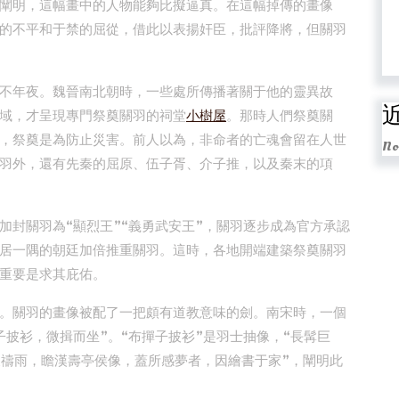
闡明，這幅畫中的人物能夠比擬逼真。在這幅掉傳的畫像
的不平和于禁的屈從，借此以表揚奸臣，批評降將，但關羽
不年夜。魏晉南北朝時，一些處所傳播著關于他的靈異故
域，才呈現專門祭奠關羽的祠堂
小樹屋
。那時人們祭奠關
，祭奠是為防止災害。前人以為，非命者的亡魂會留在人世
No
羽外，還有先秦的屈原、伍子胥、介子推，以及秦末的項
加封關羽為“顯烈王”“義勇武安王”，關羽逐步成為官方承認
居一隅的朝廷加倍推重關羽。這時，各地開端建築祭奠關羽
重要是求其庇佑。
。關羽的畫像被配了一把頗有道教意味的劍。南宋時，一個
披衫，微揖而坐”。“布撣子披衫”是羽士抽像，“長髯巨
泉禱雨，瞻漢壽亭侯像，蓋所感夢者，因繪書于家”，闡明此