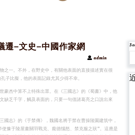
議遷–文史–中國作家網
Se
admin
物之一。不外，在野史中，有關他表面的直接描述實在很
的孔子比擬，他的表面記錄尤其少得不幸。
世豪杰中算不上特殊出眾。在《三國志》的《蜀書》中，他
文缺乏千字，觸及表面的，只要一句借諸葛亮之口說出來
三國志》的《于禁傳》，魏國名將于禁在曹操陵園建筑中，
帝使豫于陵屋畫關羽戰克、龐德惱怒、禁克服之狀”。這應是