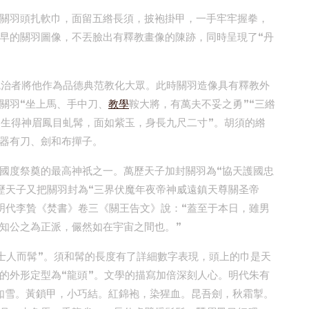
關羽頭扎軟巾，面留五綹長須，披袍掛甲，一手牢牢握拳，
早的關羽圖像，不丟臉出有釋教畫像的陳跡，同時呈現了“丹
統治者將他作為品德典范教化大眾。此時關羽造像具有釋教外
關羽“坐上馬、手中刀、
教學
鞍大將，有萬夫不妥之勇”“三綹
“生得神眉鳳目虬髯，面如紫玉，身長九尺二寸”。胡須的綹
器有刀、劍和布撣子。
國度祭奠的最高神祇之一。萬歷天子加封關羽為“協天護國忠
歷天子又把關羽封為“三界伏魔年夜帝神威遠鎮天尊關圣帝
明代李贄《焚書》卷三《關王告文》說：“蓋至于本日，雖男
知公之為正派，儼然如在宇宙之間也。”
巾士人而髯”。須和髯的長度有了詳細數字表現，頭上的巾是天
的外形定型為“龍頭”。文學的描寫加倍深刻人心。明代朱有
如雪。黃鎖甲，小巧結。紅錦袍，染猩血。昆吾劍，秋霜掣。