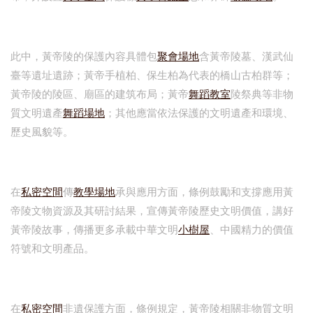
此中，黃帝陵的保護內容具體包
聚會場地
含黃帝陵墓、漢武仙
臺等遺址遺跡；黃帝手植柏、保生柏為代表的橋山古柏群等；
黃帝陵的陵區、廟區的建筑布局；黃帝
舞蹈教室
陵祭典等非物
質文明遺產
舞蹈場地
；其他應當依法保護的文明遺產和環境、
歷史風貌等。
在
私密空間
傳
教學場地
承與應用方面，條例鼓勵和支撐應用黃
帝陵文物資源及其研討結果，宣傳黃帝陵歷史文明價值，講好
黃帝陵故事，傳播更多承載中華文明
小樹屋
、中國精力的價值
符號和文明產品。
在
私密空間
非遺保護方面，條例規定，黃帝陵相關非物質文明