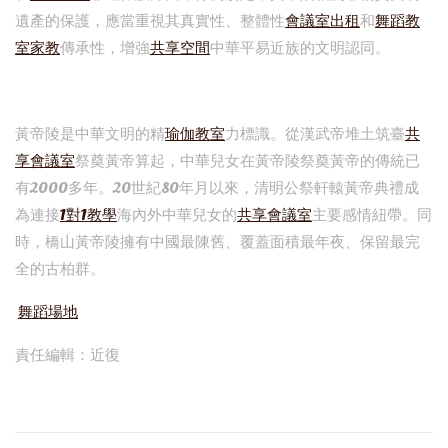
遺產的保護，應當重視其真實性、整體性
會議室出租
和
舞蹈教
室
家教
傳承性，增強
共享空間
中華平易近族的文明認同。
黃帝陵是中華文明的精
瑜伽教室
力標識。從漢武帝堆土筑臺
共
享會議室
祭奠黃帝算起，中華兒女在黃帝陵祭奠黃帝的傳統已
有2000多年。20世紀80年月以來，清明公祭軒轅黃帝典禮成
為連接
1對1教學
海內外中華兒女的
共享會議室
主要感情紐帶。同
時，橋山黃帝陵擁有中國最陳舊、覆蓋面積最年夜、保留最完
全的古柏群。
舞蹈場地
責任編輯：近復