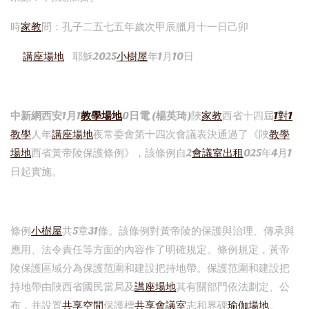
時
家教
間：孔子二五七五年歲次甲辰臘月十一日己卯
講座場地
耶穌2025
小樹屋
年1月10日
中新網西安1月1
教學場地
0日電 (楊英琦)
陜
家教
西省十四屆
1對1
教學
人年
講座場地
夜常委會第十四次會議表決通過了《陜
教學
場地
西省黃帝陵保護條例》，該條例自2
會議室出租
025年4月1
日起實施。
條例
小樹屋
共5章31條。該條例對黃帝陵的保護與治理、傳承與
應用、法令責任等方面的內容作了明確規定。條例規定，黃帝
陵保護區域分為保護范圍和建設把持地帶。保護范圍和建設把
持地帶由陜西省國民當局及
講座場地
其有關部門依法劃定、公
布，并設置
共享空間
保護標
共享會議室
志和界碑
瑜伽場地
。