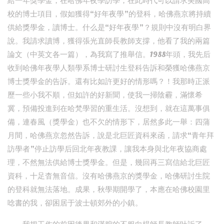
給一年獎學金，在哈佛年夜學訪學，在此時代可以請求美國高
校的博士項目，假如獲得“好年夜學”的登科，哈佛燕京將持續
供給獎學金，讀博士。什么是“好年夜學”？規則中沒有明白界
說。我請求讀博，獲得張光直師長教師支撐，他看了我的兩篇
論文（中英文各一篇），為我寫了推舉信。1988年頭，我先后
收到哈佛年夜學人類學系博士研討生登科告訴和榮獲哈佛燕京
博士獎學金的告訴。還有比如許更好的情形嗎？！我那時正派
歷一些小我不順，但如許的好新聞，使我一掃陰霾，滿懷希
冀，預備投進到在哈梵學習的重生活。沒想到，就在這萬事俱
備，連春風（獎學金）也不欠的情形下，居然多此一舉：四蒲
月間，哈佛燕京忽然告訴，說是北巨匠資科來函，請求“青年拜
訪學者”停止訪學后回北年夜教課，讓我本身與北年夜協商處
理，不然無法供給博士獎學金。但是，幾回再三寫信給北巨匠
資科，十足杳無音信。沒有哈佛燕京的獎學金，哈佛研討生院
的登科就無法落地。成果，秋學期開學了，本應在哈佛校園里
唸書的我，卻困居于波士頓郊外的小鎮。