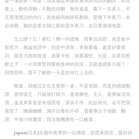
是一場惡夢！但是，我這個從未接收過筆譯培訓的翻譯，站在
臺上，翻也得翻，不翻也得翻，無所遁逃。臺下一百多人，不
乏英漢雙語的內行，首推楊周翰師長教師。耍幾下年夜刀，未
必很難，難的是要在關公眼前耍年夜刀，並且要連續地耍。
怎么辦？扛！硬扛！獨一的措施，我事后回想，就是集中
留意力，無論英譯中，仍是中譯英，掌握要義，處置好要害
詞。留意力稍有散漫，就要卡殼，就要露怯。但是，在眾目睽
睽之下，一小我要堅持聚精會神的狀況，又能連續多久呢？！
回憶昔時，真不了解那一天是如何扛上去的。
晚宴，我被設定在主賓那一桌，不是賞賜，而是持續做翻
譯。盡管疲乏，只能強打精力，進進腳色。主人、嘉賓輪流祝
酒，遠道來客更是有感而發，滾滾不停，此起彼伏。這可把我
害苦了，饑腸轆轆，滿目佳肴吃不得，還要專注于傾聽、翻
譯。半個小時曩昔，我沒無機會吃一口飯菜。
japan(日本)京都年夜學的一位傳授，初度來西安，愛好得