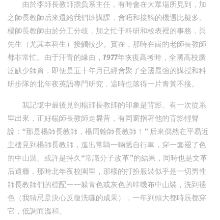
由於李師長教師擔負系主任，有時會在大眾場所見到，加
之師長教師后來還給我們班講課，會晤和接觸的機遇比擬多。
楊師長教師由於分工分歧，加之忙于科研和校表裡的事務，與
先生（尤其本科生）接觸較少。實在，那時在崗的老師長教師
都非常忙。由于汗青的緣由，1977年恢復高考時，全國高校廣
泛缺少師資，即便是五十年月已經會聚了全國最強的講授和科
研步隊的北年夜英語專門研究，這時也落得一片青黃不接。
我記憶中最後見到楊師長教師的印象是背影。有一次從系
里出來，正好楊師長教師走曩昔，有同窗指著他的背影輕聲
說：“那是楊師長教師，楊周翰師長教師！” 后來偶然在平易近
主樓見到楊師長教師，進出常騎一輛舊自行車，穿一套褪了色
的中山裝。或許是持久“常識分子改革”的結果，同時也是文革
后遺癥，那時北年夜校園里，那樣的打扮服裝似乎是一切男性
師長教師們的標配——躲青色或灰色的咔嘰布中山裝，洗到褪
色（我猜忌是決心反復洗曬的成果），一年到頭大都時辰都穿
它，低調而溫和。