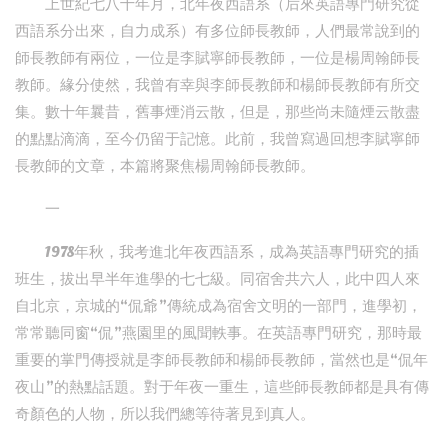
上世紀七八十年月，北年夜西語系（后來英語專門研究從
西語系分出來，自力成系）有多位師長教師，人們最常說到的
師長教師有兩位，一位是李賦寧師長教師，一位是楊周翰師長
教師。緣分使然，我曾有幸與李師長教師和楊師長教師有所交
集。數十年曩昔，舊事煙消云散，但是，那些尚未隨煙云散盡
的點點滴滴，至今仍留于記憶。此前，我曾寫過回想李賦寧師
長教師的文章，本篇將聚焦楊周翰師長教師。
一
1978年秋，我考進北年夜西語系，成為英語專門研究的插
班生，拔出早半年進學的七七級。同宿舍共六人，此中四人來
自北京，京城的“侃爺”傳統成為宿舍文明的一部門，進學初，
常常聽同窗“侃”燕園里的風聞軼事。在英語專門研究，那時最
重要的掌門傳授就是李師長教師和楊師長教師，當然也是“侃年
夜山”的熱點話題。對于年夜一重生，這些師長教師都是具有傳
奇顏色的人物，所以我們總等待著見到真人。