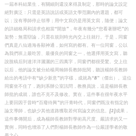
一屆本科結業生，有關細則還沒來得及制定，那時的論文設定
絕對廣泛：只需是英語說話或英語文學范圍內的選題，都可
以；沒有導師停止領導；用中文寫仍是用英文寫，隨便；論文
的詳細格局和請求也相當“開放”，年夜有幾分“您看著辦吧”的
架勢；無需辯論，只需在規則時光內交上往就行。于是，同窗
們真是八仙過海各顯神通，如何寫的都有。有一位同窗，公以
為我們班上最吃苦、最優良的同窗之一，他選擇用英文寫，聽
說脫稿后到達洋洋灑灑的三四萬字，同窗們都很受驚。交上往
以后，他的論文被分給楊周翰師長教師批閱，聽說楊師長教師
給出的考語中有“缺少新意”的字樣，成就為“B”（傑出）。這位
同窗坐不住了，跑到系辦公室訊問，教務員說，這是楊師長教
師批的成就，誰也不克不及修改。實在，這件事在很年夜水平
上要回因于昔時“百廢待興”的汗青時代，同窗們既沒有指定的
論文導師，也缺少其他道路獲取若何寫論文的信息。[2]成果，
這件事傳開后，成為楊師長教師對學術高尺度、嚴請求的又一
實例，同時也增添了人們對楊師長教師作為一位嚴謹學者的敬
畏之心。