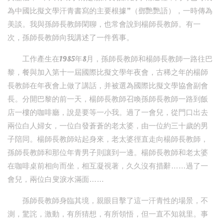
為中國比擬文學汗青書寫的主要根據”（鄧艷艷語），一時傳為
美談。我與孫師長教師閑聊，也常會說到楊師長教師。有一
次，孫師長教師向我講述了一件舊事。
工作產生在1985年8月，孫師長教師和楊師長教師一路往巴
黎，餐與加入第十一屆國際比擬文學年夜會，古稀之年的楊師
長教師在年夜會上做了講話，并被選為國際比擬文學協會副會
長。分開巴黎的前一天，楊師長教師召喚孫師長教師一路到飯
店一樓的咖啡廳，說是要等一小我。過了一會兒，從門口出去
兩位白人婦女，一位白發蒼蒼的老太婆，由一位約三十歲的男
子陪同。楊師長教師站起身來，老太婆徑直走向楊師長教師，
孫師長教師和那位年青男子則讓到一邊。楊師長教師和老太婆
在咖啡桌前相向而坐，相互凝視著，久久沒有措辭……過了一
會兒，兩位白叟淚水滿面……
孫師長教師身臨其境，親眼目擊了這一汗青性的場景，不
測，驚詫，激動，有所猜想，有所領悟，但一直不知就里。事