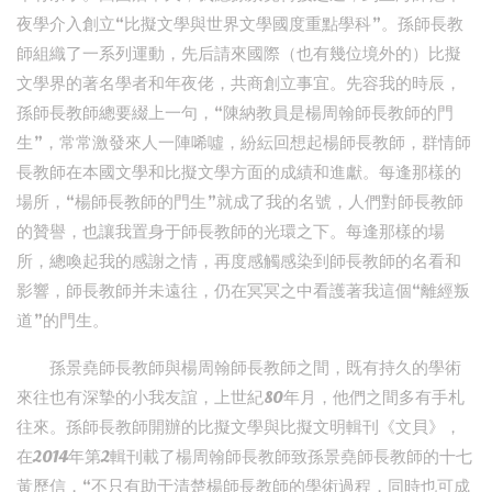
夜學介入創立“比擬文學與世界文學國度重點學科”。孫師長教
師組織了一系列運動，先后請來國際（也有幾位境外的）比擬
文學界的著名學者和年夜佬，共商創立事宜。先容我的時辰，
孫師長教師總要綴上一句，“陳納教員是楊周翰師長教師的門
生”，常常激發來人一陣唏噓，紛紜回想起楊師長教師，群情師
長教師在本國文學和比擬文學方面的成績和進獻。每逢那樣的
場所，“楊師長教師的門生”就成了我的名號，人們對師長教師
的贊譽，也讓我置身于師長教師的光環之下。每逢那樣的場
所，總喚起我的感謝之情，再度感觸感染到師長教師的名看和
影響，師長教師并未遠往，仍在冥冥之中看護著我這個“離經叛
道”的門生。
孫景堯師長教師與楊周翰師長教師之間，既有持久的學術
來往也有深摯的小我友誼，上世紀80年月，他們之間多有手札
往來。孫師長教師開辦的比擬文學與比擬文明輯刊《文貝》，
在2014年第2輯刊載了楊周翰師長教師致孫景堯師長教師的十七
黃歷信，“不只有助于清楚楊師長教師的學術過程，同時也可成