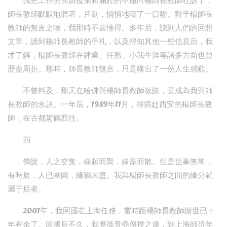
我把工作的前因後果和滿腔的不服向楊師長教師吐訴了，
師長教師默默地聽著，片刻，悄悄地嘆了一口吻。對于楊師長
教師的無言之嘆，我那時不甚懂得。多年后，讀到人們的回想
文章，讀到楊師長教師的手札，以及得知其他一些信息后，我
才了解，楊師長教師在肄業、任務、小我生涯等諸多方面也曾
歷盡周折。那時，師長教師無言，只是嘆出了一份人生感歎。
不曾料及，那天在哈佛與楊師長教師扳談，竟成為我與師
長教師的永訣。一年后，1989年11月，得病赴西安的楊師長教
師，在古都駕鶴西往。
四
佛說，人之交集，緣起而聚，緣盡而散。但是世事無常，
有時辰，人已團圓，緣猶未盡。我與楊師長教師之間的緣分就
屬于后者。
2001年，我回國在上海任務，當時距楊師長教師謝世已十
年有余了。回國后不久，我應孫景堯傳授之邀，到上海師范年