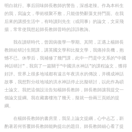
明白就行。事后回味師長教師的警告，深感老辣。作為本科生
的我，寫論文，學術積聚不敷，只能借勢辭藻支持門面。在我
后來的講授生活中，有時讀到先生（或同事）的論文，文采飛
揚，常常使我想起師長教師昔時的諄諄教誨。
我在讀研時代，曾因病復學一學期。其間，正遇上楊師長
教師給研討生開課，講英國文學和比擬文學，我痛掉良機，抱
憾不已。休學后，我補修了幾門課，此中一門是中文系的“中國
神話研討”，我寫了一篇關于“中國洪水神話”的課程論文，獲得
好評。世界上很多地域都有遠古年夜洪水的傳說，并構成神話
故事，我想對分歧地域的洪水神話停止比擬研討，以此作為碩
士論文。我把這個設法告知楊師長教師，師長教師讓我提交一
個論文提綱。我在藏書樓泡了幾天，擬就一份兩三頁紙的提
綱。
在楊師長教師的書房里，我呈上論文提綱，心中忐忑，斟
酌著若何答覆師長教師能夠提出的題目。師長教師細心看了提