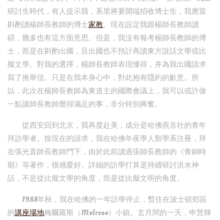
研討生時代，有人提示我，系里將要開端招收博士生，我應當
斟酌讀楊師長教師的博士
家教
。現在設定我跟楊師長教師讀
碩，幾多也有這方面意思。但是，我沒有報考楊師長教師的博
士，而是在斟酌出國，且出國也不預計再讀東方說話文學或比
擬文學。對我的選擇，楊師長教師表現懂得，并為我出國請求
寫了推舉信。只是在我本身心中，對此抱有隱約的歉意。所
以，此次在楊師長教師為東道主的國際會議上，我可以或許做
一點讓師長教師覺得滿足的事，非分特別興奮。
從西安回到北京，我再度赴美，成分是哈佛燕京社的青年
拜訪學者。按現在的請求，我在哈佛年夜學人類學系注冊，拜
在張光直師長教師門下，由於此前讀過張師長教師的《青銅時
期》等著作，很感愛好。詳細的訪學打算是持續研討洪水神
話，不是從比擬文學的角度，而是從比擬文明的角度。
1988年秋，我在哈佛的一年訪學停止，暫住在波士頓郊區
的
講座場地
梅爾羅斯（Melrose）小鎮。玄月間的一天，申慧輝