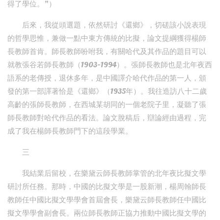
得了學位。”）
后來，我從頭選題，依然研討《還鄉》，切磋該小說表現
的哲學思惟，兼做一點中東方傳統的比擬，論文提綱獲得楊師
長教師首肯。師長教師吩咐我，有關哈代及其作品的題目可以
就教張谷若師長教師（1903-1994）。張師長教師也是北年夜西
語系的老傳授，退休多年，是中國譯介哈代作品的第一人，頒
發的第一部譯著恰是《還鄉》（1935年）。我往造訪八十二歲
高齡的張師長教師，在西城某胡同的一個老院子里，凝聽了張
師長教師對哈代作品的看法。論文脫稿后，辯論經由過程，完
成了我在楊師長教師門下的這段學業。
三
我結業后留校，在樂黛云師長教師掌管的北年夜比擬文學
研討所任務。那時，中國的比擬文學是一股新潮，楊周翰師長
教師任中國比擬文學學會首屆會長，樂黛云師長教師任中國比
擬文學學會副會長。兩位師長教師正協力推動中國比擬文學的