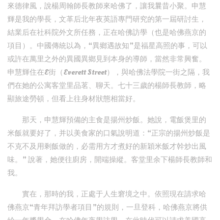
來德律風，說楊周翰師長教師來哈佛了，讓我曩昔小聚。申慧
輝是我的學長，文革后北年夜英語專門研究的第一屆研討生，
結業后在社科院外文所任務，正在哈佛訪學（也是哈佛燕京的
項目）。中國傳統以為，“異鄉遇故知”是福星高照的事，可以
或許在萬里之外的異國異鄉見到本身的導師，當然非常興奮。
申慧輝住在E街（Everett Street），與哈佛法學院一街之隔，我
們在她的公寓客堂里品茗、聊天。七十三歲的楊師長教師，略
顯旅途勞頓，但看上往身材狀態相當好。
那天，申慧輝預備的主食是揚州炒飯。她說，電飯煲里的
米飯就要好了，并以美食家的口氣說明道：“正宗的揚州炒飯是
不克不及用剩飯做的，必需用方才煮好的新穎米飯才幹炒出風
味。” 說著，她便往廚房，開端操縱。客堂里余下楊師長教師和
我。
實在，那時的我，正處于人生窘境之中。依照現在請求哈
佛燕京“青年拜訪學者項目”的規則，一旦登科，哈佛燕京將供