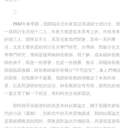
二
1982年春學期，我開端在北年夜英語系讀碩士研討生。那
一屆研討生共招十二人，年夜大都是從本系考上的，外校考來
的僅三人。開學后不久，系里召集我們閉會，宣布一系列事
項，尤其主要的是給研討生分專門研究、分導師。我被分在文
學專門研究，導師是楊周翰師長教師。我了解，成為楊師長教
師的弟子，既是一份聲譽，也是一份挑釁。會后，與楊師長教
師面臨面接觸，師長教師確切有幾分“不茍談笑”，像人們傳說
的那樣，但氛圍并不嚴重。我跟師長教師簡略說了本身的佈
景，以及對讀研的初步設法，師長教師沒有亮相，讓我先給他
一篇文章了解一下狀況，再約時光往他家面談。
那時我手頭最便利的就是本科結業論文，關于英國作家哈
代的小說《還鄉》，剖析此中的天然景物描述。我的結業論文
是羅經國教員批閱的，羅教員對論文評價頗高，并讓我直接投