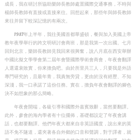
成長，我在研討所協助樂師長教師處置國際交通事務，不時與
楊師長教師有直接或直接來往。回想起來，那些年與師長教師
來往并留下較深記憶的有兩次。
1987年上半年，我往美國首都華盛頓，餐與加入美國上帝
教年夜學舉行的跨文明研討會商班，那是我第一次出國。七月
回到北京，樂師長教師見我回來很興奮，說八月底在西安舉辦
中國比擬文學學會第二屆年會暨國際學術會商會，年夜會翻譯
人選還衰敗實，你來擔負吧。由於所里共三人，只要我是外語
專門研究的，且最年青，我責無旁貸，更由於沒有經歷、不知
深淺，我一口承諾了這份任務。實在，擔負年夜會翻譯的腳色
決不如想象的那么簡略。
年夜會開端，各級引導和國際外嘉賓致辭，當然要翻譯。
此外，參會的海內學者有十位擺佈，基礎都設定了年夜會講
話，也都要翻譯。他們年夜大都來自非英語國度，說出來的英
語不免不隧道，還夾著各自外鄉的口音和聲調，對于譯者，就