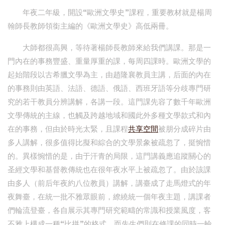
年夜二年級，開設“歐洲文學史”課程，重要教材就是楊周
翰師長教師領銜主編的《歐洲文學史》高低兩冊。
大師都很高興，等待著楊師長教師來給我們講課。那是一
門內在的事務豐盛、重量厚重的課，每周四課時。歐洲文學的
起始階段以古希臘文學為主，由趙隆襄教員主講，后面的內在
的事務則由英語、法語、德語、俄語、西班牙語等分歧專門研
究的若干教員分辨講解，各講一段。這門課先容了數千年歐洲
文學傳統的主線，也觸及跨越地域和國此外多種文學款式和內
在的事務，但由於時光太緊，且課程
共享空間
被朋分成碎片由
多人講解，很多值得比擬和綜合的文學景象被疏忽了，挺惋惜
的。異樣惋惜的是，由于汗青的局限，這門講義應追蹤關心的
圣經文學和基督教傳統也在很年夜水平上被疏忽了。由於該課
由多人（前后年夜約八位教員）講解，講臺成了走馬燈式的年
夜舞臺，在統一批不雅眾眼前，繚繞統一個年夜主題，講課者
們輪流登臺，各自展示其專門研究範疇的常識和授業風度，客
不雅上構成一種“比拼”的格式，而先生們則在修課的同時一輪