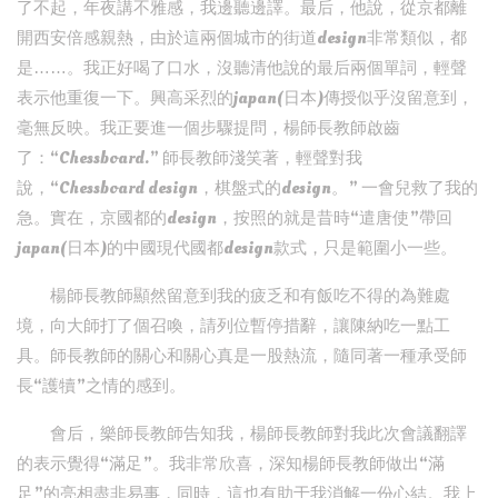
了不起，年夜講不雅感，我邊聽邊譯。最后，他說，從京都離
開西安倍感親熱，由於這兩個城市的街道design非常類似，都
是……。我正好喝了口水，沒聽清他說的最后兩個單詞，輕聲
表示他重復一下。興高采烈的japan(日本)傳授似乎沒留意到，
毫無反映。我正要進一個步驟提問，楊師長教師啟齒
了：“Chessboard.” 師長教師淺笑著，輕聲對我
說，“Chessboard design，棋盤式的design。” 一會兒救了我的
急。實在，京國都的design，按照的就是昔時“遣唐使”帶回
japan(日本)的中國現代國都design款式，只是範圍小一些。
楊師長教師顯然留意到我的疲乏和有飯吃不得的為難處
境，向大師打了個召喚，請列位暫停措辭，讓陳納吃一點工
具。師長教師的關心和關心真是一股熱流，隨同著一種承受師
長“護犢”之情的感到。
會后，樂師長教師告知我，楊師長教師對我此次會議翻譯
的表示覺得“滿足”。我非常欣喜，深知楊師長教師做出“滿
足”的亮相盡非易事，同時，這也有助于我消解一份心結。我上