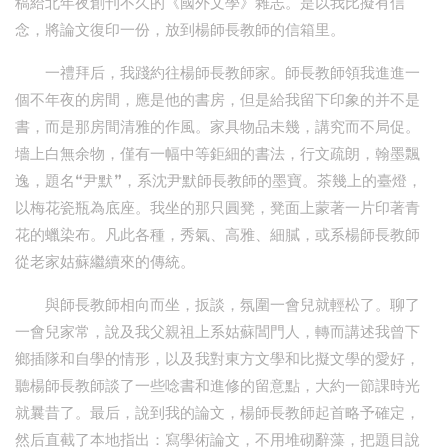
稿給北年夜創刊不久的《國外文學》雜志。是以我比擬有信
念，將論文復印一份，放到楊師長教師的信箱里。
一禮拜后，我踐約往楊師長教師家。師長教師領我進進一
個不年夜的房間，應是他的書房，但是給我留下印象的并不是
書，而是那房間清雅的作風。家具物品未幾，講究而不局促。
墻上白無余物，僅有一幅中等鉅細的書法，行文疏朗，翰墨飄
逸，題名“尹默”，系沈尹默師長教師的墨寶。茶幾上的臺燈，
以梅花瓷瓶為底座。我坐的那只圓凳，凳面上蒙著一片印著青
花的蠟染布。凡此各種，秀氣、高雅、細膩，或系楊師長教師
從老家姑蘇繼續來的傳統。
與師長教師相向而坐，扳談，氛圍一會兒就輕松了。聊了
一會兒家常，說及我父親祖上系姑蘇閶門人，轉而講述我曾下
鄉插隊和自學的情形，以及我對東方文學和比擬文學的愛好，
聽楊師長教師談了一些唸書和進修的留意點，大約一節課時光
就曩昔了。最后，說到我的論文，楊師長教師起首略予確定，
然后直截了本地指出：寫學術論文，不用堆砌辭藻，把題目說