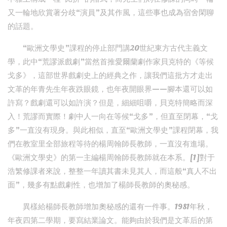
又一輪地欣賞著分歧“演員”及其作風，這些事也成為宿舍閑聊
的話題。
“歐洲文學史”課程的停止部門講20世紀東方古代主義文
學，此中“荒謬派戲劇”當然首推愛爾蘭劇作家貝克特的《等候
戈多》，這部世界戲劇史上的經典之作，讓我們這批方才走出
文革的年青先生年夜跌眼鏡，也年夜開眼界——腳本還可以如
許寫？戲劇還可以如許演？但是，細細咀嚼，貝克特簡略而深
入！荒謬而實際！劇中人一向在等候“戈多”，但直至閉幕，“戈
多”一直沒有現身。與此相似，直至“歐洲文學史”課程閉幕，我
們在教室里全部旅程等待的楊周翰師長教師，一直沒有進場。
《歐洲文學史》的第一主編楊周翰師長教師就在本系。[1]對于
浩繁修課者來說，整整一年讀其書未見其人，而這般“真人不出
面”，幾多有點戲劇性，也增加了楊師長教師的奧秘感。
異樣給楊師長教師增加奧秘感的還有一件事。1981年秋，
年夜四第二學期，要寫結業論文。能夠由於我們是文革后的第