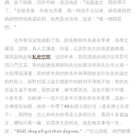
綱，放下稿紙，沉吟半晌，淡淡地說：“這篇論文，我領導不
了。”這般答復，年夜出所看，我一時說不出話來。師長教師把
稿紙悄悄地推還給我，依然是淡淡地，說道：“換一個標題
吧。”
這件事深深地感動了我，師長教師作為著名學者，為學之
嚴謹、謹慎，為人之謙虛、坦蕩，以及對先生的高度義務感，
讓我寂然起敬
私密空間
。這些年來，我見識過的研討生培育可
謂八門五花。有的從擔負導師到先生結業沒有與先生停止過一
次領導或溝通；有的將本身的姓名作為導師姓名印在先生論文
的封面上，卻對封面上論文標題中的錯別字渾然不知；有的先
生論文遠不達標，居然送審，被等閒否決。這也不限于中國，
十多年前，在歐洲一一切六百多年汗青的有名年夜學，該校一
位傳授告知我，他前一年帶了46名碩士研討生（還有博士生若
干），我問他，怎么有時光領導這么多研討生，看四十多篇論
文，哪怕只看一遍，也需求大批時光。他若無其事地一笑，
說：“Well, they all got their degrees.”（“怎么說呢，他們都獲