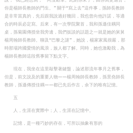
說，“我已經想寫，一向沒動筆。此刻你來了，由你寫更適合，
你是楊師長教師的門生。” 關于“寫上去”這件事，孫師長教師
是非常當真的，先后跟我說過好幾回，我也曾向他許諾，等適
合的時辰必定寫。后來，有一次學院聚首，我和孫遜佳耦同
桌，孫菊園傳授坐我旁邊，我們扳談的話題之一就是她的舅舅
楊周翰師長教師。聊及“巴黎之謎”，她說，楊家家風很嚴，那
時那場跨國愛情的風浪，族人都了解。同時，她也激勵我，為
楊師長教師這段舊事留下點文字。
現在，我坐在這里敲擊著鍵盤，論述那流年事月之舊事，
但是，前文說及的重要人物——楊周翰師長教師，孫景堯師長
教師，孫遜傳授佳耦——都已先后作古，余下的唯有記憶。
五
人，生涯在實際中；人，生涯在記憶中。
記憶，是一種巧妙的存在，可所以抽象有形的