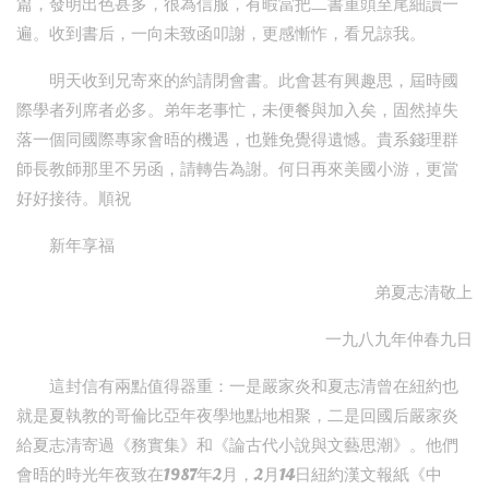
篇，發明出色甚多，很為信服，有暇當把二書重頭至尾細讀一
遍。收到書后，一向未致函叩謝，更感慚怍，看兄諒我。
明天收到兄寄來的約請閉會書。此會甚有興趣思，屆時國
際學者列席者必多。弟年老事忙，未便餐與加入矣，固然掉失
落一個同國際專家會晤的機遇，也難免覺得遺憾。貴系錢理群
師長教師那里不另函，請轉告為謝。何日再來美國小游，更當
好好接待。順祝
新年享福
弟夏志清敬上
一九八九年仲春九日
這封信有兩點值得器重：一是嚴家炎和夏志清曾在紐約也
就是夏執教的哥倫比亞年夜學地點地相聚，二是回國后嚴家炎
給夏志清寄過《務實集》和《論古代小說與文藝思潮》。他們
會晤的時光年夜致在1987年2月，2月14日紐約漢文報紙《中