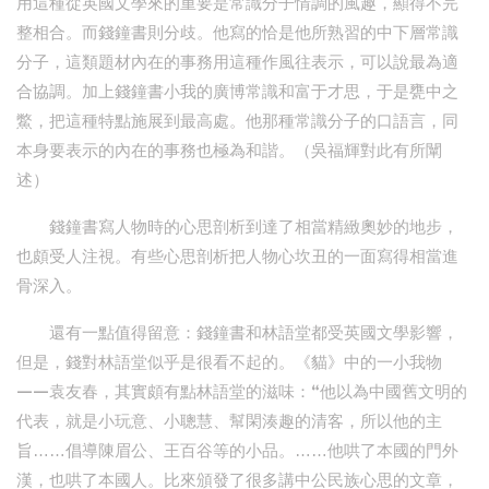
用這種從英國文學來的重要是常識分子情調的風趣，顯得不完
整相合。而錢鐘書則分歧。他寫的恰是他所熟習的中下層常識
分子，這類題材內在的事務用這種作風往表示，可以說最為適
合協調。加上錢鐘書小我的廣博常識和富于才思，于是甕中之
鱉，把這種特點施展到最高處。他那種常識分子的口語言，同
本身要表示的內在的事務也極為和諧。（吳福輝對此有所闡
述）
錢鐘書寫人物時的心思剖析到達了相當精緻奧妙的地步，
也頗受人注視。有些心思剖析把人物心坎丑的一面寫得相當進
骨深入。
還有一點值得留意：錢鐘書和林語堂都受英國文學影響，
但是，錢對林語堂似乎是很看不起的。《貓》中的一小我物
——袁友春，其實頗有點林語堂的滋味：“他以為中國舊文明的
代表，就是小玩意、小聰慧、幫閑湊趣的清客，所以他的主
旨……倡導陳眉公、王百谷等的小品。……他哄了本國的門外
漢，也哄了本國人。比來頒發了很多講中公民族心思的文章，