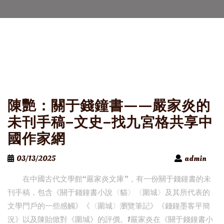
陳艷：關于錢鐘書——嚴家炎的
未刊手稿–文史–找九宮格共享中
國作家網
03/13/2025
admin
在中國古代文學館“嚴家炎文庫”，有一份關于錢鐘書的未
刊手稿，包含《關于錢鐘書小說〈貓〉〈圍城〉及其所代表的
文學門戶的一些感觸》《〈圍城〉瀏覽筆記》《錢鐘墨客平簡
況》以及陳貽焮對《圍城》的評價。1嚴家炎在《關于錢鐘書小