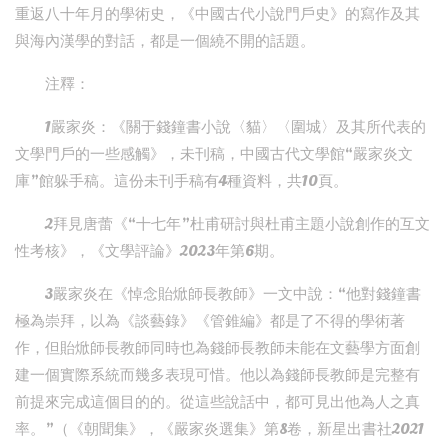
重返八十年月的學術史，《中國古代小說門戶史》的寫作及其
與海內漢學的對話，都是一個繞不開的話題。
注釋：
1嚴家炎：《關于錢鐘書小說〈貓〉〈圍城〉及其所代表的
文學門戶的一些感觸》，未刊稿，中國古代文學館“嚴家炎文
庫”館躲手稿。這份未刊手稿有4種資料，共10頁。
2拜見唐蕾《“十七年”杜甫研討與杜甫主題小說創作的互文
性考核》，《文學評論》2023年第6期。
3嚴家炎在《悼念貽焮師長教師》一文中說：“他對錢鐘書
極為崇拜，以為《談藝錄》《管錐編》都是了不得的學術著
作，但貽焮師長教師同時也為錢師長教師未能在文藝學方面創
建一個實際系統而幾多表現可惜。他以為錢師長教師是完整有
前提來完成這個目的的。從這些說話中，都可見出他為人之真
率。”（《朝聞集》，《嚴家炎選集》第8卷，新星出書社2021