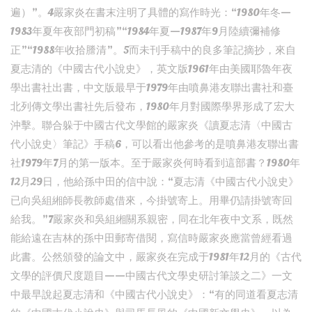
遍）”。4嚴家炎在書末注明了具體的寫作時光：“1980年冬—
1983年夏年夜部門初稿”“1984年夏—1987年9月陸續彌補修
正”“1988年收拾謄清”。5而未刊手稿中的良多筆記摘抄，來自
夏志清的《中國古代小說史》，英文版1961年由美國耶魯年夜
學出書社出書，中文版最早于1979年由噴鼻港友聯出書社和臺
北列傳文學出書社先后發布，1980年月對國際學界形成了宏大
沖擊。聯合躲于中國古代文學館的嚴家炎《讀夏志清〈中國古
代小說史〉筆記》手稿6，可以看出他參考的是噴鼻港友聯出書
社1979年7月的第一版本。至于嚴家炎何時看到這部書？1980年
12月29日，他給孫中田的信中說：“夏志清《中國古代小說史》
已向吳組緗師長教師處借來，今掛號寄上。用畢仍請掛號寄回
給我。”7嚴家炎和吳組緗關系親密，同在北年夜中文系，既然
能給遠在吉林的孫中田郵寄借閱，寫信時嚴家炎應當曾經看過
此書。公然頒發的論文中，嚴家炎在完成于1981年12月的《古代
文學的評價尺度題目——中國古代文學史研討筆談之二》一文
中最早說起夏志清和《中國古代小說史》：“有的同道看夏志清