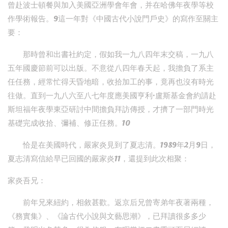
曾赴波士頓餐與加入美國亞洲學會年會，并在哈佛年夜學等校
作學術報告。9這一年對《中國古代小說門戶史》的寫作至關主
要：
那時曾和出書社約定，假如我一九八四年末交稿，一九八
五年國慶節前可以出版。不意從八四年春天起，我擔負了系主
任任務，經常忙得天昏地暗，收拾加工的事，竟再也沒有時光
往做。直到一九八六至八七年度應美國亨利·盧斯基金會約請赴
斯坦福年夜學東亞研討中間擔負拜訪傳授，才擠了一部門時光
基礎完成收拾、彌補、修正任務。10
恰是在美國時代，嚴家炎見到了夏志清。1989年2月9日，
夏志清寫信給早已回國的嚴家炎11，還提到此次相聚：
家炎吾兄：
前年兄來紐約，相敘甚歡。返京后兄曾寄弟年夜著兩種，
《務實集》、《論古代小說與文藝思潮》，已拜讀很多多少