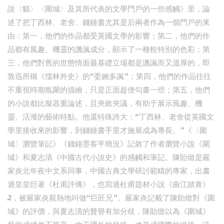
說〈貓〉〈圍城〉及其所代表的文學門戶的一些感觸》里，論
述了把丁西林、老舍、錢鐘書尤其是后兩者作為一個門戶的來
由：第一，他們的作品都受英國文學的影響；第二，他們的作
品都有風趣、機靈的譏諷成分，顯示了一種較特別的色彩；第
三，他們對舊的世態情面最基礎立場都是譏諷而又溫厚的，即
魯迅所稱《儒林外史》的“委婉多諷”；第四，他們的作品往往
不重視時期氛圍的描繪，只是正面趁便勾畫一些；第五，他們
的小說都比擬器重論述，且夾敘夾議，有助于展示風趣、機
靈、活潑的藝術特點。他還特殊誇大：“丁西林、老舍從英國文
學里接收來的影響，到錢鐘書手里才施展成為專長。”《〈圍
城〉瀏覽筆記》《錢鐘墨客平簡況》記敘了作者瀏覽小說《圍
城》和夏志清《中國古代小說史》的感觸和筆記。陳貽焮是嚴
家炎北年夜中文系同事，中國古典文學研討範疇的專家，出書
過皇皇巨著《杜甫評傳》，也寫過杜甫題材小說《曲江踏青》
2，被嚴家炎親熱地叫做“巨匠兄”。嚴家炎記載了陳貽焮對《圍
城》的評價，與夏志清的贊譽有加分歧，陳貽焮以為《圍城》