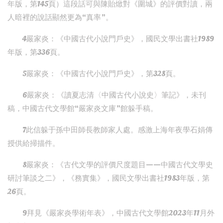
年版，第145頁）這段話可與陳貽焮對《圍城》的評價對讀，兩
人暗裡的說話顯然更為“真率”。
4嚴家炎：《中國古代小說門戶史》，國民文學出書社1989
年版，第336頁。
5嚴家炎：《中國古代小說門戶史》，第328頁。
6嚴家炎：《讀夏志清〈中國古代小說史〉筆記》，未刊
稿，中國古代文學館“嚴家炎文庫”館躲手稿。
7此信躲于孫中田師長教師家人處。感激上海年夜學石娟傳
授供給掃描件。
8嚴家炎：《古代文學的評價尺度題目——中國古代文學史
研討筆談之二》，《務實集》，國民文學出書社1983年版，第
26頁。
9拜見《嚴家炎學術年表》，中國古代文學館2023年11月外