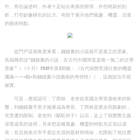
中。而在論述時，作者十足站出來插些群情，作些精辟的剖
析，打些妙趣橫生的比方。有助于展示他們風趣、機靈、活潑
的藝術特點。
從門戶這個角度來看，錢鐘書的小說就不是孤立的景象。
吳福輝所說“錢鐘書的小說，在古代中國簡直是唯一無二的文學
景象”（《十月》1981年第5期載：《古代病態常識社會的機靈
譏諷——<貓>和錢鐘書小說藝術的奇特性》），這個說法不很
確實。
可是，應當認可：丁西林、老舍從英國文學里接收來的影
響，到錢鐘書手里才施展成為專長。丁西林是業余寫戲劇的，
究竟遭到限制。老舍到《駱駝祥子》以后，走上了朝實際主義
深度成長的途徑，并未把這種風趣、機靈的特點充足加以成
長；並且他表示市平易近生涯的題材和情味，也限制了他往應