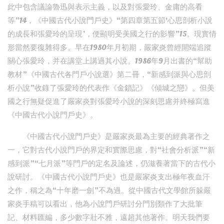
此中包含議論魯迅與表示主義，以及對張愛玲、金庸的高看
等”14，《中國古代小說門戶史》“第四章第五節‘心思剖析小說
的成長和張愛玲的呈現’，便顯明受美國之行的影響”15。現實情
形當然要復雜得多。早在1980年月初期，嚴家炎曾經開端追蹤
關心張愛玲，并在講堂上講過其小說。1986年9月出書的“幫助
教材”《中國古代各門戶小說選》第二冊，“新感到派與心思剖
析小說”收錄了張愛玲的代表作《金鎖記》《傾城之戀》。但美
國之行無疑促進了嚴家炎對張愛玲小說的深刻思慮并終極寫進
《中國古代小說門戶史》。
《中國古代小說門戶史》是嚴家炎最為主要的經典著作之
一，它對古代小說門戶的界定和實際思慮，對“社會分析派”“新
感到派”“七月派”等門戶的定名及論述，仍滋養著當下的古代小
說研討。《中國古代小說門戶史》也是嚴家炎支出極年夜血汗
之作，稱之為“十年磨一劍”不為過。從中國古代文學館所躲嚴
家炎手稿可以看出，他為小說門戶研討分門別類作了大批筆
記、材料匯編，多少數字壯不雅，遠超其他著作。明天我們要