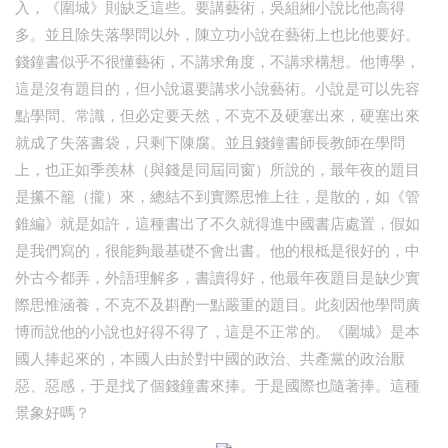
入，《圍城》則缺乏這些。要講藝術，吳組緗小說比他高得
多。並且除失落學問以外，陳立功小說在藝術上也比他要好。
錢鐘書似乎不很懂藝術，不講求角度，不講求構想。他博學，
這是沒有題目的，但小說還要講求小說藝術。小說是可以先容
點學問、常識，但必定要天然，不克不及硬塞出來，硬塞出來
就成了失落書袋，只剩下陳腐。並且錢鐘書師長教師在學問
上，也正如季羨林（與錢是同屆同窗）所說的，最年夜的題目
是攥不籠（攏）來，總結不到實際思惟上往，是散的，如《管
錐編》就是如許，這種書出了不久就得進中國書店處置，假如
是我們寫的，很能夠最基礎不會出書。他的根柢是很好的，中
外古今都弄，外語理解多，書讀得好，他最年夜題目是缺少實
際思惟涵養，不克不及斟酌一點嚴重的題目。此刻因他學問廣
博而說他的小說也好得不得了，這是不正常的。《圍城》是本
國人捧起來的，本國人由於對中國的政治、共產黨的政治厭
惡、惡感，于是找了個錢鐘書來捧。于是國際也隨著捧。這種
景象好嗎？