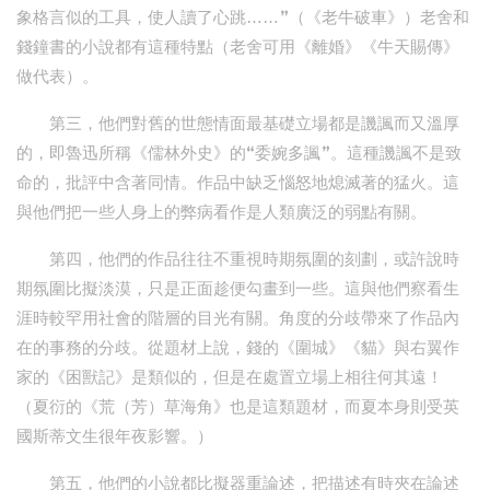
象格言似的工具，使人讀了心跳……”（《老牛破車》）老舍和
錢鐘書的小說都有這種特點（老舍可用《離婚》《牛天賜傳》
做代表）。
第三，他們對舊的世態情面最基礎立場都是譏諷而又溫厚
的，即魯迅所稱《儒林外史》的“委婉多諷”。這種譏諷不是致
命的，批評中含著同情。作品中缺乏惱怒地熄滅著的猛火。這
與他們把一些人身上的弊病看作是人類廣泛的弱點有關。
第四，他們的作品往往不重視時期氛圍的刻劃，或許說時
期氛圍比擬淡漠，只是正面趁便勾畫到一些。這與他們察看生
涯時較罕用社會的階層的目光有關。角度的分歧帶來了作品內
在的事務的分歧。從題材上說，錢的《圍城》《貓》與右翼作
家的《困獸記》是類似的，但是在處置立場上相往何其遠！
（夏衍的《荒（芳）草海角》也是這類題材，而夏本身則受英
國斯蒂文生很年夜影響。）
第五，他們的小說都比擬器重論述，把描述有時夾在論述