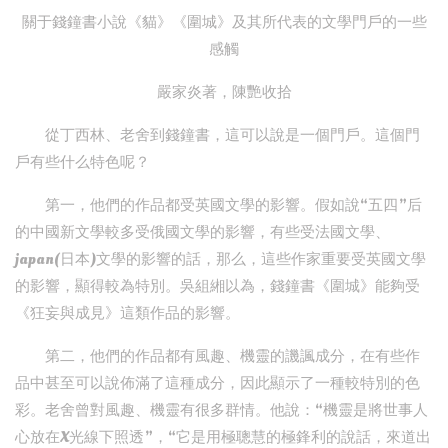
關于錢鐘書小說《貓》《圍城》及其所代表的文學門戶的一些
感觸
嚴家炎著，陳艷收拾
從丁西林、老舍到錢鐘書，這可以說是一個門戶。這個門
戶有些什么特色呢？
第一，他們的作品都受英國文學的影響。假如說“五四”后
的中國新文學較多受俄國文學的影響，有些受法國文學、
japan(日本)文學的影響的話，那么，這些作家重要受英國文學
的影響，顯得較為特別。吳組緗以為，錢鐘書《圍城》能夠受
《狂妄與成見》這類作品的影響。
第二，他們的作品都有風趣、機靈的譏諷成分，在有些作
品中甚至可以說佈滿了這種成分，因此顯示了一種較特別的色
彩。老舍曾對風趣、機靈有很多群情。他說：“機靈是將世事人
心放在X光線下照透”，“它是用極聰慧的極鋒利的說話，來道出