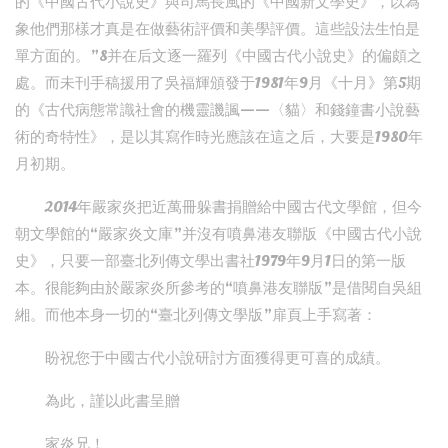
的《中國古代小說史》與司馬長風的《中國新文學史》，以為
象他們那樣才真是在做藝術評價和美學評價。這些設法生怕是
單方面的。”8并在后文逐一羅列《中國古代小說史》的偏頗之
處。而未刊手稿援用了吳福輝頒發于1981年9月《十月》第5期
的《古代病態常識社會的機靈譏諷——〈貓〉和錢鐘書小說藝
術的奇特性》，是以其寫作時光應該在這之后，大要是1980年
月初期。
2014年嚴家炎把近萬冊躲書捐贈給中國古代文學館，但今
朝文學館的“嚴家炎文庫”并沒有噴鼻港友聯版《中國古代小說
史》，只要一部臺北列傳文學出書社1979年9月1日的第一版
本。很能夠由於嚴家炎所參考的“噴鼻港友聯版”是借閱自吳組
緗。而他本身一切的“臺北列傳文學版”扉頁上手寫著：
盼祝您于中國古代小說研討方面獲得更可喜的成績。
為此，謹以此書呈贈
家炎兄！