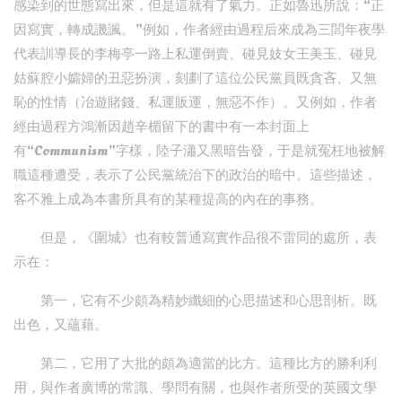
感染到的世態寫出來，但是這就有了氣力。正如魯迅所說：“正
因寫實，轉成譏諷。”例如，作者經由過程后來成為三閭年夜學
代表訓導長的李梅亭一路上私運倒賣、碰見妓女王美玉、碰見
姑蘇腔小孀婦的丑惡扮演，刻劃了這位公民黨員既貪吝、又無
恥的性情（冶遊賭錢、私運販運，無惡不作）。又例如，作者
經由過程方鴻漸因趙辛楣留下的書中有一本封面上
有“Communism”字樣，陸子瀟又黑暗告發，于是就冤枉地被解
職這種遭受，表示了公民黨統治下的政治的暗中。這些描述，
客不雅上成為本書所具有的某種提高的內在的事務。
但是，《圍城》也有較普通寫實作品很不雷同的處所，表
示在：
第一，它有不少頗為精妙纖細的心思描述和心思剖析。既
出色，又蘊藉。
第二，它用了大批的頗為適當的比方。這種比方的勝利利
用，與作者廣博的常識、學問有關，也與作者所受的英國文學