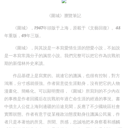
《圍城》瀏覽筆記
《圍城》，1947年頭版于上海，原載于《文藝回復》。48
年重版，49年三版。
《圍城》，與其說是一本寫愛情生涯的戀愛小說，不如說
是一本寫常識分子的諷世小說。我們完整可以把它作為抗戰初
期的新儒林外史來讀。
作品基礎上是寫實的。就連它的譏諷，也很有控制，對方
鴻漸，分寸感就很強。作者留意從生涯動身，沒有把它的人物
漫畫化、簡略化。可以顯明覺得，《圍城》所寫到的不少內在
的事務是作者回國后在抗戰初年過亡命生涯的經過的事況。書
中債主人公從上海到邊疆的沿途見聞，反應了不少國統區社會
實際狀態。作者有意于從某種政治態度動身往譏諷公民黨，作
者只是本著他的所見、所聞、所感，忠誠地把本身察看和感觸