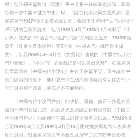
報》曾註銷長篇報道《聽北年夜中文系主任嚴家炎演講，勝過
綜覽一部中國今世文學史》12。《論古代小說與文藝思潮》是
嚴家炎于1987年3月出書的論文集，收錄了作者關于古代小說門
戶研討的已頒發論文，包含1984年3月至1985年1月連載于《小
說界》雜志的“中國古代小說門戶論”系列論文五篇，1985年頒
發于《北京年夜學學報》第5期的《中國古代小說門戶史短
文》，以及1986年3—8月在《文藝報》連載的《中國古代小說
門戶俯瞰》，“小說門戶的全貌仍是可以看出來13”。在嚴家炎
已當真讀過《中國古代小說史》并作了多篇筆記，還在論文中
幾回說起的情形下，他和夏志清在紐約會晤有沒有切磋古代小
說研討的相干題目，謎底是不言而喻的。
《中國古代小說門戶史》的收拾、彌補、修正任務是在美
國的一年間基礎完成，此次會見及美國之行有沒有對《中國古
代小說門戶史》的終極面孔構成影響？陳平原以為，“1986年9
月至1987年9月以及1991年2月至10月兩次擔負斯坦福年夜學客
座研討員，對嚴家炎的文學不雅念及治學方式有較年夜影響，