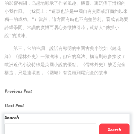
的影響有關，凸起地顯示了作者風趣、機靈、寓沉痛于滑稽的
小我作風。（12頁上：“這事也許是中國自有交際或訂商約以來
獨一的成功。”）當然，這方面有時也不完整勝利。看成者為要
誇耀學問、常識的廣博而居心旁徵博引時，就給人“傳授小
說”的滋味。
第三，它的筆調、說話有顯明的中國古典小說如《鏡花
緣》《儒林外史》一類滋味，但它的寫法、構造則較多接收了
歐洲近代小說特殊是英國小說的優點。《儒林外史》缺乏完全
構造，只是連環套，《圍城》有從頭到尾完全的故事
Post
Previous
Previous Post
Post
navigation
Next
Next Post
Post
Search
Search