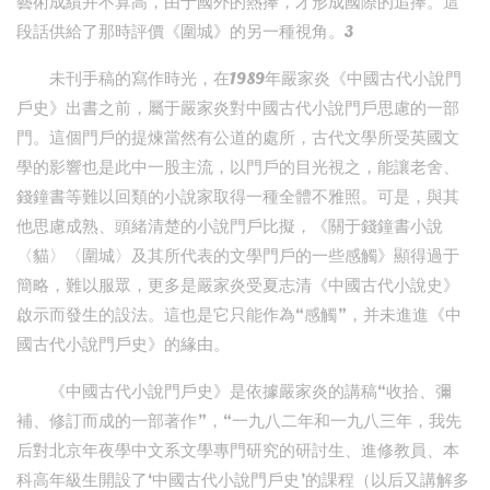
藝術成績并不算高，由于國外的熱捧，才形成國際的追捧。這
段話供給了那時評價《圍城》的另一種視角。3
未刊手稿的寫作時光，在1989年嚴家炎《中國古代小說門
戶史》出書之前，屬于嚴家炎對中國古代小說門戶思慮的一部
門。這個門戶的提煉當然有公道的處所，古代文學所受英國文
學的影響也是此中一股主流，以門戶的目光視之，能讓老舍、
錢鐘書等難以回類的小說家取得一種全體不雅照。可是，與其
他思慮成熟、頭緒清楚的小說門戶比擬，《關于錢鐘書小說
〈貓〉〈圍城〉及其所代表的文學門戶的一些感觸》顯得過于
簡略，難以服眾，更多是嚴家炎受夏志清《中國古代小說史》
啟示而發生的設法。這也是它只能作為“感觸”，并未進進《中
國古代小說門戶史》的緣由。
《中國古代小說門戶史》是依據嚴家炎的講稿“收拾、彌
補、修訂而成的一部著作”，“一九八二年和一九八三年，我先
后對北京年夜學中文系文學專門研究的研討生、進修教員、本
科高年級生開設了‘中國古代小說門戶史’的課程（以后又講解多