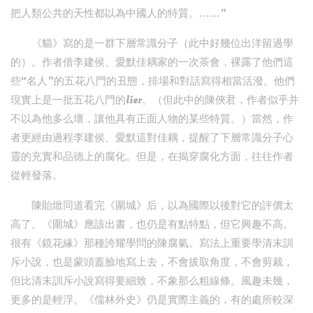
把人類公共的天性都以為中國人的特質。……”
《貓》寫的是一群下層常識分子（此中好幾位出洋留過學
的）。作者借李建侯、愛默佳耦家的一次茶會，裸露了他們這
些“名人”的五花八門的丑態，排場和對話寫得相當活潑。他們
現實上是一批五花八門的lier。（但此中的陳俠君，作者似乎并
不以為他多么壞，讓他具有正面人物的某些特質。）當然，作
者更經由過程李建侯、愛默這對佳耦，提醒了下層常識分子心
靈的充實和品德上的腐化。但是，在揭穿腐化方面，往往作者
從輕發落。
陳貽焮同道看完《圍城》后，以為國際以後對它的評價太
高了。《圍城》應該出書，也仍是有點特點，但它興趣不高。
很有《鏡花緣》那種誇耀學問的陳腐氣。寫法上重要學清末訓
斥小說，也是蒙頭蓋臉地寫上去，不會拔取角度，不會剪裁，
但比清末訓斥小說寫得要細致，不象那么粗線條。風趣未幾，
更多的是輕浮。《儒林外史》仍是實際主義的，有的處所較深