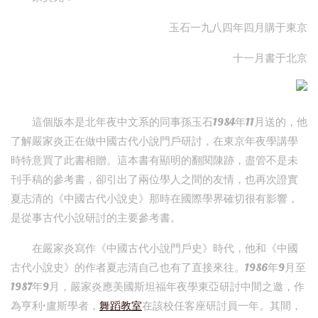
玉石一九八四年四月購于東京
十一月書于北京
這個版本是北年夜中文系的同事孫玉石1984年11月送的，他
了解嚴家炎正在做中國古代小說門戶研討，在東京年夜學講學
時特意買了此書相贈。這本書有顯明的翻閱陳跡，盡管不是未
刊手稿的參考書，卻引出了兩位學人之間的友情，也再次證實
夏志清的《中國古代小說史》那時在國際學界確切很有影響，
是從事古代小說研討的主要參考書。
在嚴家炎寫作《中國古代小說門戶史》時代，他和《中國
古代小說史》的作者夏志清自己也有了直接來往。1986年9月至
1987年9月，嚴家炎應美國斯坦福年夜學東亞研討中間之邀，作
為亨利·盧斯學者，
舞蹈教室
在該校任客座研討員一年。其間，