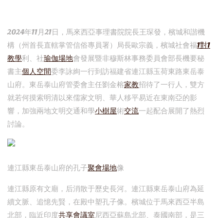
2024年11月21日，馬來西亞事理書院院長王琛發，檳城和諧機
構（州首長直轄掌管信俗專員署）局長歐宗義，檳城社會福
1對1
教學
利、社
瑜伽場地
會發展暨非穆斯林事務委員會部長機要秘
書主
個人空間
委李詠絢一行到訪福建省連江縣玉荷東路東岳泰
山府。東岳泰山府管委會主任劉金榕
家教
招待了一行人，雙方
就若何摸索明清以來儒家文明、華人移平易近在東南亞的影
響，加強兩地文明交通和學
小樹屋
術
交流
一起配合展開了熱烈
討論。
連江縣東岳泰山府的孔子
聚會場地
像
連江縣原有文廟，后消散于歷史長河。連江縣東岳泰山府為延
續文脈、追憶先賢，在殿中塑孔子像。檳城位于馬來西亞半島
北部，臨近印度
共享會議室
尼西亞蘇島北部、泰國南部，是三