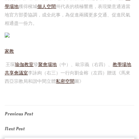
學場地
獲得檳城
個人空間
州代表的積極響應，表現樂意通過當
地官方部委協調，成全此事，為促進兩國更多交通、促進民氣
相通盡一份力。
家教
王琛
瑜伽教室
發
聚會場地
（中）、歐宗義（右四）、
教學場地
共享會議室
李詠絢（右三）一行向劉金榕（左四）贈送《馬來
西亞宗教局和諧中間立體
私密空間
圖》
Post
Previous
Previous Post
Post
navigation
Next
Next Post
Post