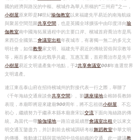
國的經濟與路況的中樞。檳城作為華人所稱的“三州府”之一，
小樹屋
原來即是14世紀
瑜伽教室
以來福建先平易近的南海航線
與聚居空間范圍
共享空間
，也是英國全球擴張中由印度洋向
瑜
伽教室
南中國海拓展過程中的主要口岸。檳城首府喬治市是馬
來西亞全國第二
會議室出租
年夜城市，有著獨一無二的多元文
明社會，如儒
教學
家文明、福建先平易近的傳統習俗與宗教等
等，兩百多年來在此戰爭共處、互惠互重，首府喬治市是先平
小樹屋
易近文明遺產集中地點，于2
共享會議室
008年進選世界
文明遺產。
連江東岳泰山府在招待檳城州的對接代表一行之際，舉辦了
《千年海絲交通座談會
共享空間
》。劉
講座場地
金榕師長教師
表現，本廟即將迎來建廟900周年，將不忘祖德
小樹屋
、不忘
初心，繼續努力于繼承本縣本廟唐宋以
交流
下面向海絲路的傳
統、為當代一帶
瑜伽場地
一路沿途延續歷
會議室出租
史以來文
明交通互鑒盡力，并計劃前去檳城調研考核
舞蹈教室
中華文明
的傳播、推動連江縣與當地閩中信俗組織的交通。此一建議
教