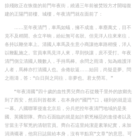
掠殘敗正在恢復的前門年夜街，繞過三年前被焚毀方才開端復
建的正陽門箭樓、城樓，年夜清門就在面前了：
……至年夜清門，車馬如蟻，擁不成進，車塵萬丈，目不
克不及稍開。余立半晌，紛紜無可名狀。但見洋人往來來往，
各持以鞭坐車上。清國人車馬及生意小商讓他車路稍慢，洋人
以鞭亂施之。官員車馬見洋人來，早則快讓，庶不受打。年夜
清門側立清國人幾數人，手持馬棒。余問之雨濤，知為維護洋
人者，馬棒亦打清國人也。余倦欲返……始回，尚疑是夢。問
之雨濤，答：“白日與之同往，非夢也。君太勞耳。”
“年夜清國”四十歲的血性男兒齊白石從幾千里外的故鄉先
到了西安，然后到首都來，在本身的“國門”口，碰到的就是這
一幕。八國聯軍侵進北京后，分兵把控年夜清門地域的是美
國、英國部隊。齊白石面臨的就是如許窮兇極惡的進侵者以及
甘當主子幫兇的清朝官員。齊白石這里純潔是素筆紀實，未加
涓滴襯著，他寫日誌留給本身，沒有半點寫“文章”的意思。可