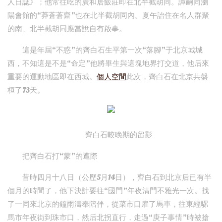
人日誌》；他常往吃的廣和居飯莊即在北半截胡同。譚嗣同瀏
陽會館的“莽蒼蒼齋”也在北半截胡同內。夏午詒住在名人群聚
的南、北半截胡同應當說自有啟事。
這是年屆“不惑”的齊白石生平第一次“落腳”于北京城城
西，不知這是不是“命定”他將畢生與這塊地界打交道，他后來
重要的運動地區即在西城。
個人空間
此次，齊白石在北京共盤
桓了73天。
齊白石較晚期的留影
把齊白石打“蒙”的遭際
昔時四月十八日（公歷5月14日），齊白石到北京后已有半
個月的時間了，他下決計要往“國門”年夜清門不雅光一次。找
了一同來北京的鐘雨濤奉陪伴，從菜市口雇了馬車，往東經騾
馬市年夜街到珠市口，然后北拐直行，走過“庚子事情”時被搶