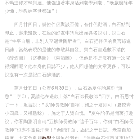
不竭進修才幹到達。他強迫著本身活到老學到老，“晚歲廢除年
少懶，誰教姓字世都知”！
四月廿四日，幾位伴侶聚談至倦，有伴侶勸酒，白石點到
即止，盡未幾飲，在座的好友李筠庵出頭具名說明，說白石
是“生平自醒，非別人至逝世陶醉者”。白石把伴侶的良言錄進
日誌，當然表現的是他的尊敬與自發。齊白石畫過數不清的
《醉酒圖》《盜甕圖》《菊酒圖》，但他是不是沒有過一次喝
得爛醉呢？他本身的日誌不少，他人回想他的文章更多，可以
說沒有一次是記白石醉酒的。
蒲月廿五日（公歷6月20日），白石為夏午詒篆刻“無
愁”二字印，夏請他在邊款上落“白石師長教師”四字。白石思忖
了一下，坦言說：“以‘師長教師’自稱，施之于君則可（夏較齊
小四歲，又極熟稔），施之于人覺自愧。”夏午詒仍是開著打趣
說，你看陶淵明自稱“五柳師長教師”這千百年，你稱“白石師長
教師”也盡不孤負汗青！“余聞汗面，故紀之于日誌。老當自加
揣摩，方不負良朋
教學
之譽無益我也。”當晚白石慎重其事地記