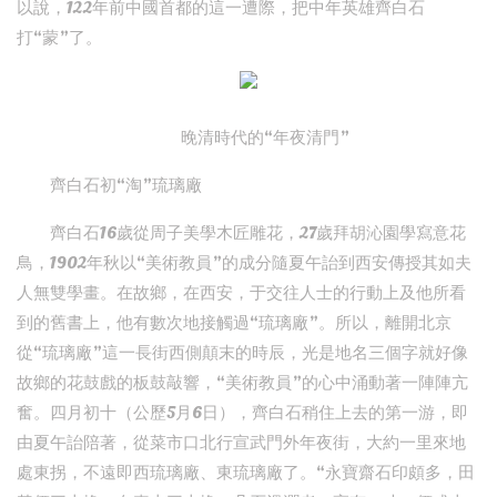
以說，122年前中國首都的這一遭際，把中年英雄齊白石
打“蒙”了。
晚清時代的“年夜清門”
齊白石初“淘”琉璃廠
齊白石16歲從周子美學木匠雕花，27歲拜胡沁園學寫意花
鳥，1902年秋以“美術教員”的成分隨夏午詒到西安傳授其如夫
人無雙學畫。在故鄉，在西安，于交往人士的行動上及他所看
到的舊書上，他有數次地接觸過“琉璃廠”。所以，離開北京
從“琉璃廠”這一長街西側顛末的時辰，光是地名三個字就好像
故鄉的花鼓戲的板鼓敲響，“美術教員”的心中涌動著一陣陣亢
奮。四月初十（公歷5月6日），齊白石稍住上去的第一游，即
由夏午詒陪著，從菜市口北行宣武門外年夜街，大約一里來地
處東拐，不遠即西琉璃廠、東琉璃廠了。“永寶齋石印頗多，田