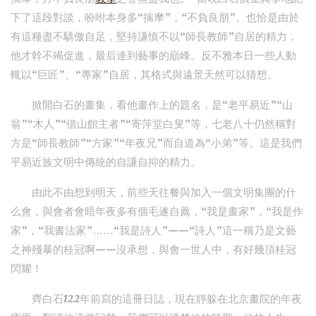
下了這段對談，吩咐本身多“揣摩”，“不負良朋”。也恰是由於
有這種盡不驕傲自足，堅持謙慎不以“師長教師”自居的精力，
他才幹不竭促進，最后達到藝事的巔峰。反不雅本日一些人動
輒以“巨匠”、“專家”自居，其格式與遠景天然可以猜想。
掀開白石的畫集，看他畫作上的題名，是“老平易近”“山
翁”“木人”“借山館主者”“寄萍堂白叟”等，七老八十仍然稱對
方是“師長教師”“方家”“年夜兄”而自道為“小弟”等。這是我們
平易近族文明中傳統的自謙自抑的精力。
由此不由想到明天，前些天往餐與加入一個文明集團的什
么會，與會者會晤年夜多有個毛遂自薦，“我是畫家”，“我是作
家”，“我書法家”……“我是詩人”——“詩人”這一稱乃是文藝
之神殘暴的桂冠啊——沒承想，與會一世人中，有好幾頂桂冠
閃耀！
齊白石122年前寫的這冊日誌，現在靜躲在北京畫院的年夜