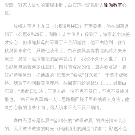
愛戀，對家人長幼的牽腸掛肚，白石這些記載動人
瑜伽教室
心
扉。
故鄉人蒲月十九日（公歷6月14日）寄落發書，他在閏蒲月
初五（公歷6月29日，郵路上走半個月）接到了，知家老小無恙
才安心。但獲知其母的哥哥于三月間逝往，他不由憶到：往年
秋舅舅來家住，只聽他咳不止。白石便與妻春君磋商請大夫來
療治，舅答：這病能治的話早就治了，我恐不久于人世了。白
石勸舅無論若何多住些日。四月初寄家的信，還與春君說：要
好好侍奉舅爺，把他說的“沒幾天”看成“好久遠”，千萬不成輕
待。我買了些阿膠等保養品，待回家再給舅爺送上……最后白
石寫：“書此日誌時，三更人靜，泣不克不及已，不克不及終其
恨也。”白石午夜單獨一人，思路飛回幾千里外的親人身邊，他
直抒心胸的這些字句，讓人讀來不克不及不動情。
齊白石原來是以夏午詒聘任的“教導教員”的成分隨來北京
的。天天教導教畫的時光（日誌頂用的詞是“課畫”）顯然不是