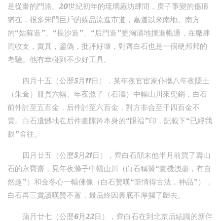
是從畫的門路。20世紀初年的琉璃廠坊肆間，庚子事變的傷痕
猶在，很多朱門巨戶的躲品流進市道，嘉道以來南地、南方
的“姑蘇造”、“長沙造”、“后門造”更洶涌地撲進暢通，在廠肆
間收支，賞真，鑒偽，批評好壞，對齊白石也是一個硬邦邦的
考驗。他有幸碰到不少好工具。
四月十五（公歷5月11日），某年夜官宦家仆攜八年夜隱士
（朱耷）冊頁六幅、年夜滌子（石濤）中幅山川來兜銷，白石
前件討至五百金，后件討至六百金，對方非合至千四百金不
賣。白石遺憾地在后件畫隙鈐本身的“眼福”印，記載下“已經我
眼”舍往。
四月廿五（公歷5月21日），齊白石顛末他半月前買了壽山
石的永寶齋，見年夜滌子中幅山川（白石稱贊“畫機洩盡，有自
然趣”）和金冬心一幅佛像（白石贊嘆“筆情得古法，神品”），
白石再三賞讀嘆贊不置，最后終因囊底不厚擱了歸去。
蒲月廿七（公歷6月22日），齊白石在到北京后結識的新伴