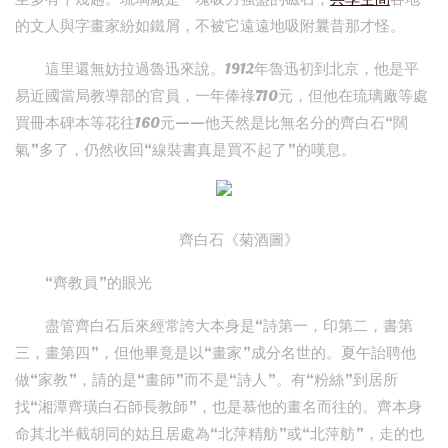
的文人與字畫家紛如鐵屑，不被它遠遠地吸附曩昔那才怪。
這里還無妨拉過魯迅來說。1912年魯迅初到北京，他是平
易近國當局教導部的官員，一年俸祿710元，但他在琉璃廠等處
買冊本碑本等花往160元——他天然是比無名分的齊白石“闊
氣”多了，仍然收回“線裝書真是買不起了”的嘆息。
齊白石《菊酒圖》
“齊教員”的眼光
盡管齊白石后來經常誇大本身是“詩第一，印第二，書第
三，畫第四”，但他畢竟是以“畫家”成分名世的。夏午詒聘他
做“家教”，請的是“畫師”而不是“詩人”。有“粉絲”到居所
找“湘潭齊璜白石師長教師”，也是慕他的畫名而往的。齊本身
命其北半截胡同的姑且居處為“北萍精舫”或“北萍舫”，走的也