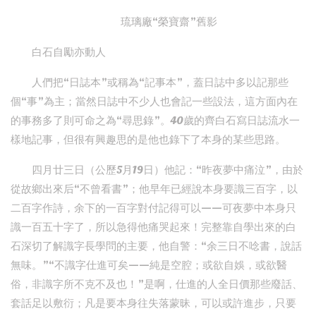
琉璃廠“榮寶齋”舊影
白石自勵亦動人
人們把“日誌本”或稱為“記事本”，蓋日誌中多以記那些
個“事”為主；當然日誌中不少人也會記一些設法，這方面內在
的事務多了則可命之為“尋思錄”。40歲的齊白石寫日誌流水一
樣地記事，但很有興趣思的是他也錄下了本身的某些思路。
四月廿三日（公歷5月19日）他記：“昨夜夢中痛泣”，由於
從故鄉出來后“不曾看書”；他早年已經說本身要識三百字，以
二百字作詩，余下的一百字對付記得可以——可夜夢中本身只
識一百五十字了，所以急得他痛哭起來！完整靠自學出來的白
石深切了解識字長學問的主要，他自警：“余三日不唸書，說話
無味。”“不識字仕進可矣——純是空腔；或欲自娛，或欲醫
俗，非識字所不克不及也！”是啊，仕進的人全日價那些廢話、
套話足以敷衍；凡是要本身往失落蒙昧，可以或許進步，只要