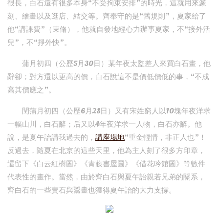
很長，白石還有很多本身“不受拘束安排”的時光，這就用來篆
刻、繪畫以及逛店、結交等。齊奉守的是“舊規則”，夏家給了
他“講課費”（束脩），他就自發地經心力辦事夏家，不“接外活
兒”，不“掙外快”。
蒲月初四（公歷5月30日）某年夜太監差人來買白石畫，他
辭卻；對方還以更高的價，白石說這不是價低價低的事，“不成
高其價應之”。
閏蒲月初四（公歷6月28日）又有宋姓窮人以10塊年夜洋求
一幅山川，白石辭；后又以4年夜洋求一人物，白石亦辭。他
說，是夏午詒請我過去的，
講座場地
“重金輕情，非正人也”！
反過去，隨夏在北京的這些天里，他為主人刻了很多方印章，
還留下《白云紅樹圖》《青藤書屋圖》《借花吟館圖》等數件
代表性的畫作。當然，由於齊白石與夏午詒親若兄弟的關系，
齊白石的一些賣石與鬻畫也獲得夏午詒的大力支撐。