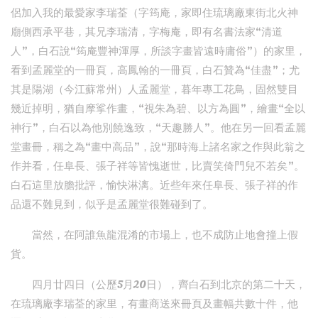
侶加入我的最愛家李瑞荃（字筠庵，家即住琉璃廠東街北火神
廟側西承平巷，其兄李瑞清，字梅庵，即有名書法家“清道
人”，白石說“筠庵豐神渾厚，所談字畫皆遠時庸俗”）的家里，
看到孟麗堂的一冊頁，高鳳翰的一冊頁，白石贊為“佳盡”；尤
其是陽湖（今江蘇常州）人孟麗堂，暮年專工花鳥，固然雙目
幾近掉明，猶自摩挲作畫，“視朱為碧、以方為圓”，繪畫“全以
神行”，白石以為他別饒逸致，“天趣勝人”。他在另一回看孟麗
堂畫冊，稱之為“畫中高品”，說“那時海上諸名家之作與此翁之
作并看，任阜長、張子祥等皆愧逝世，比賣笑倚門兒不若矣”。
白石這里放膽批評，愉快淋漓。近些年來任阜長、張子祥的作
品還不難見到，似乎是孟麗堂很難碰到了。
當然，在阿誰魚龍混淆的市場上，也不成防止地會撞上假
貨。
四月廿四日（公歷5月20日），齊白石到北京的第二十天，
在琉璃廠李瑞荃的家里，有畫商送來冊頁及畫幅共數十件，他