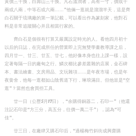
黃價三十換，白壽山三十換。凡石溫潤者，高有一寸，價或十
兩或八兩，中等石或六兩……”他倆一逛就是溜溜半天，這是齊
白石關于琉璃廠的第一筆記載，可以看出作為篆刻家，他對石
料是非常追蹤關心并且相當行家的。
齊白石是個很有打算又嚴厲設定時光的人。看他四月初十
以后的日誌，在完成所任的營業即上完無雙學畫教導課之后，
四月廿一、廿三、廿五、廿七，他好像本身也往上課一樣，設
定著每隔一日的廠甸之行。鱗次櫛比參差叢雜的店展，金石碑
本、書法繪畫、文房用品、文玩雜項……是年夜市場，也是年
夜黌舍，他每一逛都如山陰舊道下行，琳琅滿目。但他豈是“空
逛”？當然也會買些工具。
廿一日（公歷5月17日），“余購得銅器二，石印一”（他還
注記石印是“方三分，高五分，往價一萬二千”），認為“可
佳”。
廿三日，在廠肆又購石印后，“過楊梅竹斜街成興齋購