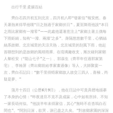
出行千里 柔腸百結
齊白石四月初五到北京，四月初八即“發家信”報安然。春
天暑熱來得早他嘆“日之熱過于家鄉伏日”，夏至降雨他說“本日
之雨比家鄉有一潑零”——此處他還著意注上“家鄉土著土偶每
下雨鉅細，知有‘一潑、兩潑’之多”。身隔悠悠數千里，心猶絲
絲系故鄉。北京城里的天涼天熱，北京城里的刮風下雨，他起
首聯想到的是故鄉的風晴雨霽。在琉璃廠收支，漸次碰到家鄉
人黎松安（“龍山七子”之一）、郭葆生（齊早年住過郭家第
宅）、李翰屏（齊出鄉前給李家畫過像）等人，大師聚宴一
次，齊白石記曰：“數千里得晤家鄉故人故交三四人，喜極，尚
疑是夢。”
蒲月十四日（公歷6月9日），他在日誌中可貴具體地描摹
了本身的心情：“昨夜達旦不克不及成寐，心中如有所掉。不知
一家長幼何似。”他說半年未得家信，其心“無時不在杏塢白石
間也”。“闊別日深，欲哭，淚已盡之久矣。”對故鄉家園的深深