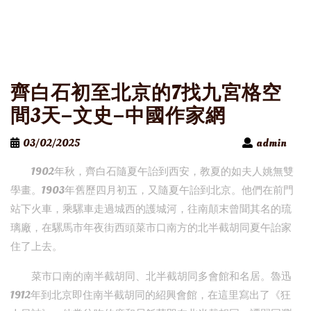
齊白石初至北京的7找九宮格空
間3天–文史–中國作家網
03/02/2025
admin
1902年秋，齊白石隨夏午詒到西安，教夏的如夫人姚無雙
學畫。1903年舊歷四月初五，又隨夏午詒到北京。他們在前門
站下火車，乘騾車走過城西的護城河，往南顛末曾聞其名的琉
璃廠，在騾馬市年夜街西頭菜市口南方的北半截胡同夏午詒家
住了上去。
菜市口南的南半截胡同、北半截胡同多會館和名居。魯迅
1912年到北京即住南半截胡同的紹興會館，在這里寫出了《狂