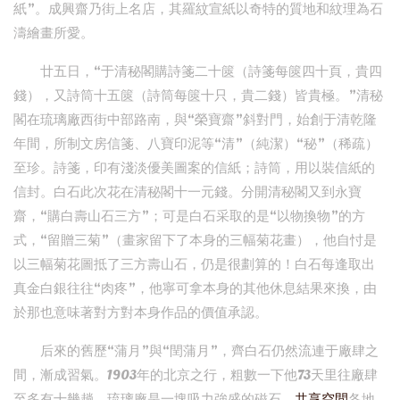
紙”。成興齋乃街上名店，其羅紋宣紙以奇特的質地和紋理為石
濤繪畫所愛。
廿五日，“于清秘閣購詩箋二十篋（詩箋每篋四十頁，貴四
錢），又詩筒十五篋（詩筒每篋十只，貴二錢）皆貴極。”清秘
閣在琉璃廠西街中部路南，與“榮寶齋”斜對門，始創于清乾隆
年間，所制文房信箋、八寶印泥等“清”（純潔）“秘”（稀疏）
至珍。詩箋，印有淺淡優美圖案的信紙；詩筒，用以裝信紙的
信封。白石此次花在清秘閣十一元錢。分開清秘閣又到永寶
齋，“購白壽山石三方”；可是白石采取的是“以物換物”的方
式，“留贈三菊”（畫家留下了本身的三幅菊花畫），他自忖是
以三幅菊花圖抵了三方壽山石，仍是很劃算的！白石每逢取出
真金白銀往往“肉疼”，他寧可拿本身的其他休息結果來換，由
於那也意味著對方對本身作品的價值承認。
后來的舊歷“蒲月”與“閏蒲月”，齊白石仍然流連于廠肆之
間，漸成習氣。1903年的北京之行，粗數一下他73天里往廠肆
至多有十幾趟。琉璃廠是一塊吸力強盛的磁石，
共享空間
各地