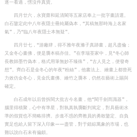
逐一看過，愣沒件真貨。
四月廿六，永寶齋和延清閣等五家店奉上一批字畫請選。
白石鑒定此中八年夜隱士冊純屬偽本，“其稿無那時海上名家
氣”，乃“臨八年夜隱士本無疑”。
四月廿七，“游廠肆，得不雅年夜滌子真跡畫，超凡盡倫；
又金冬心畫佛，便是贗本稿亦佳。”在李瑞荃家中，見“冬心師
長教師墨竹偽本，格式用筆無妙不臻殊”，“古人見之，便發奇
想”。齊白石是金冬心的年夜“粉絲”，他書法上、繪畫上都曾死
力效仿金冬心，見金氏畫佛、繪竹之贗本，仍然在藝術上賜與
確定。
白石成年以后曾拆閱大批古今名畫，他“閱千劍而識器”，
腦里得積聚，心中有準星，對孰真孰贗斷判篤定，對具藝術水
準的假貨也不簡略排擠。步進不惑的齊教員的勇敢鑒定、自負
實足也給人留下深入印象——盡管，對于錯綜萬象的市場，也
難以說白石未有偏頗。