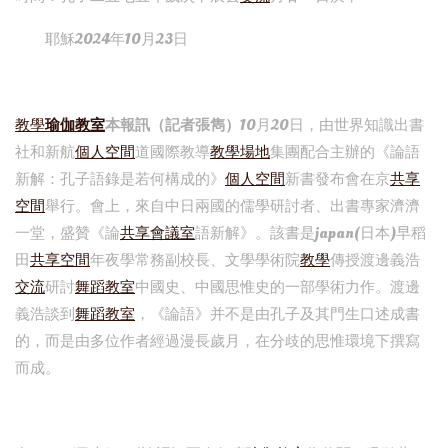
耶穌2024年10月23日
教學
瑜伽教室
本報訊（記者張雋）
10月20日，由世界知識出書
社和新航
個人空間
道國際教導
教學場地
集團配合主辦的《論語
新解：孔子語錄是若何構成的》
個人空間
新書發布會在京
共享
空間
舉行。會上，來自中日兩國的儒學研討者、出書專家濟濟
一堂，盛贊《論
共享會議室
語新解》。該書是japan(日本)早稻
田
共享空間
年夜學常務副校長、文學學術院
教學
傳授渡邊義浩
交流
研討
舞蹈教室
中國史、中國思惟史的一部學術力作。渡邊
義浩談到
舞蹈教室
，《論語》并不是由孔子及其門生口述成書
的，而是由多位作者經過漫長歲月，在分歧的思惟環境下撰寫
而成。