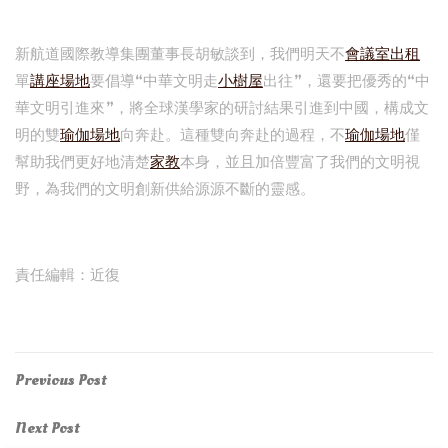
新航道國際教導集團董事長胡敏談到，我們明天不
會議室出租
單
講座場地
要倡導“中華文明走
小樹屋
出往”，還要把優秀的“中
華文明引進來”，將全球漢學家的研討結果引進到中國，構成文
明的雙
瑜伽場地
向奔赴。這種雙向奔赴的過程，不
瑜伽場地
僅
幫助我們更好地清楚
家教
本身，並且加倍豐富了我們的文明視
野，為我們的文明創新供給源源不斷的靈感。
責任編輯：近復
Post
Previous
Previous Post
Post
navigation
Next
Next Post