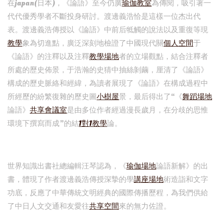
在japan(日本)，《論語》至今仍廣
瑜伽教室
為傳閱，吸引著一
代代優秀學者不斷投身研討。渡邊義浩恰是這樣一位杰出代
表。渡邊義浩傳授以《論語》中前后牴觸的說法以及重復等現
教學
象為切進點，廣泛深刻地檢證了中國現代關
個人空間
于
《論語》的注釋以及注釋
教學場地
者的立場觀點，結合注釋者
所處的歷史佈景，于浩瀚的史猜中抽絲剝繭，厘清了《論語》
構成的歷史脈絡和經緯，為讀者展現了《論語》在構成過程中
所經歷的紛繁復雜的歷史圖
小樹屋
景，最后得出了“《
舞蹈場地
論語》
共享會議室
是由多位作者經過漫長歲月，在分歧的思惟
環境下撰寫而成”的結
1對1教學
論。
世界知識出書社總編輯汪琴認為，《
瑜伽場地
論語新解》的出
書，體現了作者渡邊義浩傳授深摯的學
講座場地
術造詣和文字
功底，反應了中華傳統文明經典的國際傳播歷程，為我們供給
了中日人文交通和友愛往
共享空間
來的無力佐證。